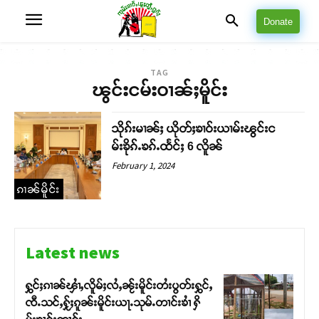
Donate
TAG
ၽွင်းငမ်းဝၢၼ်ႈမိူင်း
သိုၵ်းမၢၼ်ႈ ယိုတ်ႈၶၢဝ်းယၢမ်းၽွင်းင
မ်းၶိုၵ်ႉၶၵ်ႉထႅင်ႈ 6 လိူၼ်
February 1, 2024
ၵၢၼ်မိူင်း
Latest news
ႁွင်ႈၵၢၼ်ၾၢႆႇလိူမ်ႈလႆႇၼႂ်းမိူင်းတႆးပွတ်းႁွင်ႇ
ၸီႉသင်ႇႁႂ်ႈၵူၼ်းမိူင်းယႃႉသုမ်ႉတၢင်းၶၢႆ ႁိ