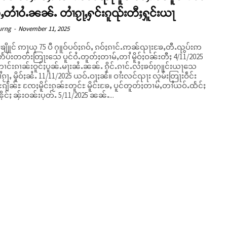
ႇတၢႆဝႆႉၼၼ်ႉ တၢႆၵႂႃႇႁင်းၵူၺ်းတီႈႁူင်းယႃ
urng
-
November 11, 2025
်ႇ ၵဝ်ႈၵၢင်ႉဢၼ်ၺႃးၶႄႇတီႉၺွပ်းဢ
်းတႅပ်းတတ်းတြႃးသေ ပူင်ဝႆႉတူတ်ႈတၢမ်ႇတၢႆ မိူဝ်ႈဝၼ်းတီႈ 4/11/2025
ၢင်းၵၢၼ်းဝူင်ႈပူၼ်ႉမႃးၼႆႉၼၼ်ႉ ၵိုင်ႉၵၢင်ႉလႆႈၶဝ်ႈႁူင်းယႃသေ
 မိူဝ်ႈၼႆႉ 11/11/2025 ယဝ်ႉဝႃႈၼႆ။ ဝၢႆးလင်ၺႃး လုမ်းတြႃးဝဵင်း
ၵျႅၼ်ႊ ၸႄႈမိူင်းၵႂၼ်ႊတူင်ႊ မိူင်းၶႄႇ ပူင်တူတ်ႈတၢမ်ႇတၢႆယဝ်ႉထႅင်ႈ
ုင်ႈ ၼႂ်းဝၼ်းပုတ်ႉ 5/11/2025 ၼၼ်ႉ...