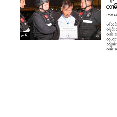
တၢမ်
Hom H
ပၢႆသဝ်ၶျိူင် ဢႃယု 75 ပီ ႁူဝ်ပဝ်ႈၵဝ
ဝ်မိူဝ
ဝၼ်းဢ
ၶၢဝ်ႇ
လူႉတၢႆၵႂႃႇ
သျႅၼ်ႊ
ဝၼ်းၼိ