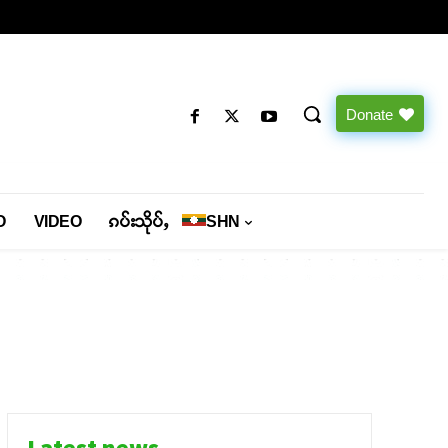
Donate
O
VIDEO
ၵပ်းသိုပ်ႇ
SHN
Latest news