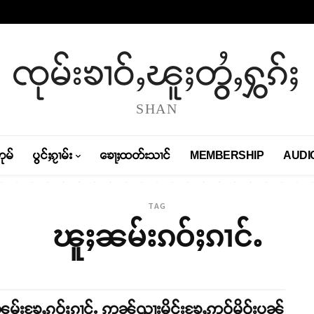
ၸုမ်းၶၢဝ်ႇၽူႈတွႆႇႁွၵ်ႈ
SHAN
တုမ်
ပွင်ႈၵႂၢမ်း
ၶေႃႈထတ်းသၢင်
MEMBERSHIP
AUDI
TAG
ၽူႈၼမ်းၵဝ်ႈၵၢင်ႉ
မ်းၶႄႇၵဝ်ႈၵၢင်ႉ ဢၼ်ၺႃးမိူင်းၶႄႇဢဝ်မိူဝ်းပၼ်