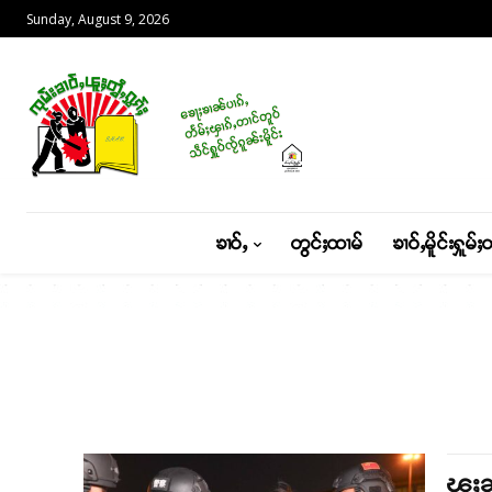
Sunday, August 9, 2026
ၶၢဝ်ႇ
တွင်ႈထၢမ်
ၶၢဝ်ႇမိူင်းႁူမ်ႈ
ၽူႈၼ