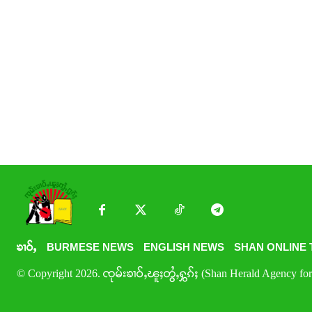
ၶၢဝ်ႇ
BURMESE NEWS
ENGLISH NEWS
SHAN ONLINE 
© Copyright 2026. ၸုမ်းၶၢဝ်ႇၽူႈတွႆႇႁွၵ်ႈ (Shan Herald Agency for 