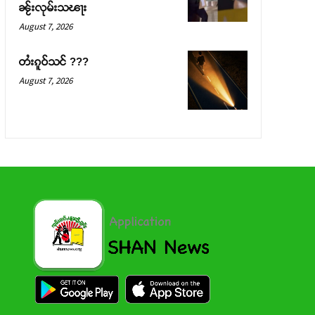
ၼႂ်းလုမ်းသၽႃး
August 7, 2026
တႆးၵူဝ်သင် ???
August 7, 2026