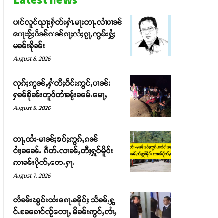
ပၢင်လူင်ၺႃးႁဵတ်းႁၢႆႉမႃးတႃႉလၢႆပၢၼ် ​​
ပေႃးၶႂ်ႈပဵၼ်ၵၢၼ်ၵႃႈလႆႈၵႂႃႇၸွမ်းႁွႆႈ
မၼ်းၶိုၼ်း
August 8, 2026
လုၵ်ႈဢွၼ်ႇႁၢႆတီႈဝဵင်းဢွင်ႇပၢၼ်း
ႁၼ်ၶိုၼ်းတူဝ်တၢႆၼႂ်းၼမ်ႉမေႃႇ
August 8, 2026
တႃႇထႆး-မၢၼ်ႈၶဝ်ႈဢွၵ်ႇၵၼ်
ငၢႆႈၼၼ်ႉ ၵဵတ်ႉလၢၼ်ႇတီႈႁူဝ်မိူင်း
ဢၢၼ်းပိုတ်ႇတေႉႁႃႉ
August 7, 2026
တႅၼ်းၽွင်းထႆးၵေႃႉၼိုင်ႈ သႅၼ်ႇႁွ
င်ႉၼႄၵၢင်ၸႂ်တေႃႇ မိၼ်းဢွင်ႇလၢႆႇ