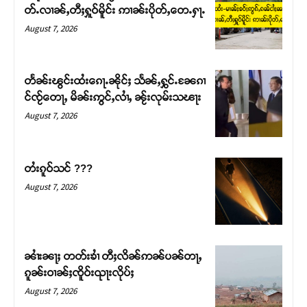
တ်ႉလၢၼ်ႇတီႈႁူဝ်မိူင်း ဢၢၼ်းပိုတ်ႇတေႉႁႃႉ
August 7, 2026
တႅၼ်းၽွင်းထႆးၵေႃႉၼိုင်ႈ သႅၼ်ႇႁွင်ႉၼႄၵၢ
င်ၸႂ်တေႃႇ မိၼ်းဢွင်ႇလၢႆႇ ၼႂ်းလုမ်းသၽႃး
August 7, 2026
တႆးၵူဝ်သင် ???
August 7, 2026
Support SHAN
တႃႇႁႂ်ႈသဵင်ၵၢင်ၸႂ်ၵူၼ်းမိူင်း ၵူႈတီႈၵူႈလႅၼ်ပေႃးတေၸွ
တ်ႇ တူဝ်ႈလုမ်ႈၾႃႉၼၼ်ႉ ၶဝ်ႈႁူမ်ႈၵမ်ႉထႅမ် ၸုမ်းၶၢ
ၼၢႆးၼႃႈ တတ်းၶၢႆ တီႈလိၼ်ဢၼ်ပၼ်တႃႇ
ဝ်ႇၽူႈတွႆႇႁွၵ်ႈ လႆႈယူႇၶႃႈဢေႃႈ။
ၵူၼ်းဝၢၼ်ႈၸိူဝ်းၺႃးလိုပ်ႈ
August 7, 2026
Donate Now