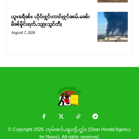
ယူႊၶရဵၼ်ႊ ယိုဝ်းႁူင်းၸၢၵ်ႈႁုင်ၼမ်ႉမၼ်း
မဵၼ်မိူင်းရတ်ႉသျႃႊသွင်တီႈ
August 7, 2026
© Copyright 2026. ၸုမ်းၶၢဝ်ႇၽူႈတွႆႇႁွၵ်ႈ (Shan Herald Agency
for News). All rights reserved.