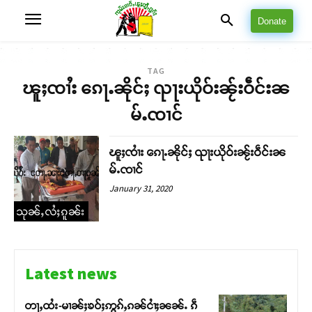
Donate
TAG
ၽူႈၸၢႆး ၵေႃႉၼိုင်ႈ ၺႃးယိုဝ်းၼႂ်းဝဵင်းၼ
မ်ႉၸၢင်
ၽူႈၸၢႆး ၵေႃႉၼိုင်ႈ ၺႃးယိုဝ်းၼႂ်းဝဵင်းၼ
မ်ႉၸၢင်
January 31, 2020
သုၼ်ႇလႆႈၵူၼ်း
Latest news
တႃႇထႆး-မၢၼ်ႈၶဝ်ႈဢွၵ်ႇၵၼ်ငၢႆႈၼၼ်ႉ ၵဵ