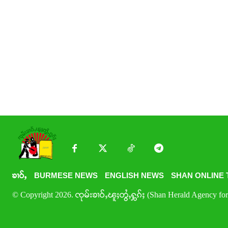
ၶၢဝ်ႇ
BURMESE NEWS
ENGLISH NEWS
SHAN ONLINE 
© Copyright 2026. ၸုမ်းၶၢဝ်ႇၽူႈတွႆႇႁွၵ်ႈ (Shan Herald Agency for 