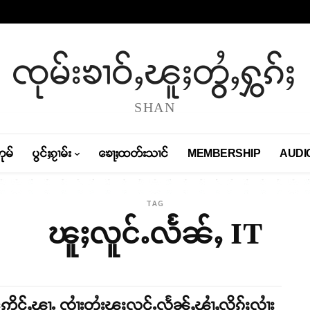
ၸုမ်းၶၢဝ်ႇၽူႈတွႆႇႁွၵ်ႈ
SHAN
တုမ်
ပွင်ႈၵႂၢမ်း
ၶေႃႈထတ်းသၢင်
MEMBERSHIP
AUDI
TAG
ၽူႈလူင်ႉလႅၼ်ႇ IT
ဢိူင်ႇၾႃႉ ၸၢႆးတႆးၽူႈလူင်ႉလႅၼ်ႇၾၢႆႇလိၵ်ႈလၢႆး