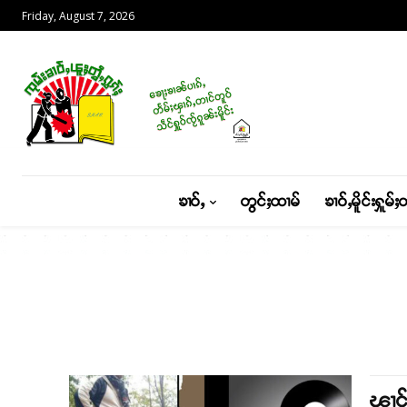
Friday, August 7, 2026
ၶၢဝ်ႇ
တွင်ႈထၢမ်
ၶၢဝ်ႇမိူင်းႁူမ်ႈ
ၾၢင်