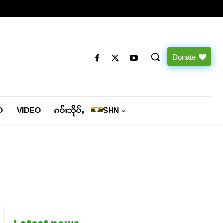
Donate
O
VIDEO
ၵပ်းသိုပ်ႇ
SHN
Latest news