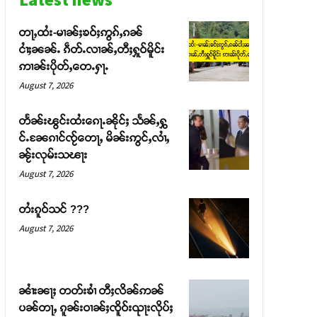
တႃႇထႆး-မၢၼ်ႈၶဝ်ႈဢွၵ်ႇၵၼ်
ငၢႆႈၼၼ်ႉ ၵဵတ်ႉလၢၼ်ႇတီႈႁူဝ်မိူင်း
ဢၢၼ်းပိုတ်ႇတေႉႁႃႉ
August 7, 2026
တႅၼ်းၽွင်းထႆးၵေႃႉၼိုင်ႈ သႅၼ်ႇႁွ
င်ႉၼႄၵၢင်ၸႂ်တေႃႇ မိၼ်းဢွင်ႇလၢႆႇ
ၼႂ်းလုမ်းသၽႃး
August 7, 2026
တႆးၵူဝ်သင် ???
August 7, 2026
ၼၢႆးၼႃႈ တတ်းၶၢႆ တီႈလိၼ်ဢၼ်
ပၼ်တႃႇ ၵူၼ်းဝၢၼ်ႈၸိူဝ်းၺႃးလိုပ်ႈ