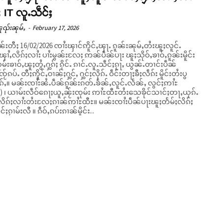
IT လူႉသဵင်ႈ
ူၺ်းၼုမ်ႇ
-
February 17, 2026
ဝၼ်းတီႈ 16/02/2026 ၸၢႆးၾၢင်ဢိူင်ႇၾႃႉ ၵူၼ်းၼုမ်ႇတႆးၽူႈလူင်ႉ
ၢႆႇလိၵ်ႈလၢႆး ပၢႆးမွၼ်းလႄႈ ဢၼ်ပဵၼ်ပႃး ၽူႈသိုဝ်ႇၶၢဝ်ႇၵူၼ်းမိူင်း
ုမ်းၶၢဝ်ႇၽူႈတွႆႇႁွၵ်ႈ ၵိုင်ႉ ၵၢင်ႉလူႉသဵင်ႈၵႂႃႇ ယွၼ်ႉတၢင်းပဵၼ်
်ၵပ်ႉ တီႈဢိူင်ႇဝၢၼ်ႈႁွင်ႇ ႁွင်ႈလိုၵ်ႉ ဝဵင်းတႃႈၶီႈလဵၵ်း မိူင်းတႆးပွ
်ႇလူင်ႉလႅၼ်ႇ လွင်ႈဢၢႆႊ
) ၊ ယၢမ်းလဵဝ်ၵေႃႈယူႇၼႂ်းၸုမ်း ဢၢႆႊထီႊတႆးသေၶိုင်သၢင်ႈတႃႇယုၵ်ႉ
ႈလၢႆးတႆးလႄႈၵၢၼ်ဢၢႆႊထီႊ။ မၼ်းၸၢႆးပဵၼ်ပႃးၽူႈတႅမ်ႈလိၵ်ႈ
င်ႈၵႂၢမ်းလီ ။ ၵဵဝ်ႇၵပ်းၵၢၼ်မိူင်း...