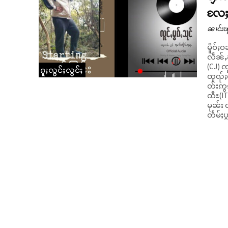
လႄႈ 
ၼၢင်းၽ
မိူဝ်ႈ
လႅၼ်ႇၾ
(CJ) ၸ
ၵူႈလွင်ႈလွင်ႈ
ထူၺ်ႈၸႂ
တ်းဢွၵ်ႇ။ မၼ်းၸၢႆးၼႆႉပဵၼ်ၵူၼ်းၵတ်ႉၶႅၼ
ထီႊ(IT
မုၼ်း လိၵ်
တႅမ်ႈပွ