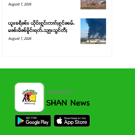
August 7, 2026
ယူႊၶရဵၼ်ႊ ယိုဝ်းႁူင်းၸၢၵ်ႈႁုင်ၼမ်ႉ
မၼ်းမဵၼ်မိူင်းရတ်ႉသျႃႊသွင်တီႈ
August 7, 2026