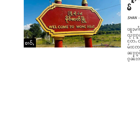
မ်
SHAN
-
ၽူႈမၢႆ
ၺႃးၵူၼ
တႄႉ တၢႆ
ၶၢဝ်ႇ
မ်းၸႄႈ
ၼႃးၵွင
ၵူၼ်းဢ