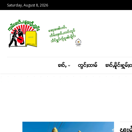
Saturday, August 8, 2026
ၶၢဝ်ႇ
တွင်ႈထၢမ်
ၶၢဝ်ႇမိူင်းႁူမ်ႈ
ၽူႈမ