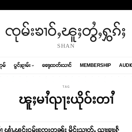
ၸုမ်းၶၢဝ်ႇၽူႈတွႆႇႁွၵ်ႈ
SHAN
တုမ်
ပွင်ႈၵႂၢမ်း
ၶေႃႈထတ်းသၢင်
MEMBERSHIP
AUDI
TAG
ၽူႈမၢႆၺႃးယိုဝ်းတၢႆ
ၢႆ ၾၢႆႇၽွင်းငမ်းၸႄႈတွၼ်ႈ မိူင်းသၢတ်ႇ ၺႃးၶႃႈႁႅ