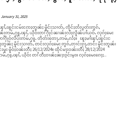
January 31, 2025
ၾၢႆႇၽွင်းငမ်းၸႄႈတွၼ်ႈ မိူင်းသၢတ်ႇ ၸိုင်ႈတႆးပွတ်းဢွၵ်ႇ
်းဢမ်ႇႁူႉၾၢႆႇ ယိုဝ်းတၢႆ ႁိုင်ၼၢၼ်းလႆႈလိူၼ်ပၢႆယဝ်ႉ လုၵ်ႈမေး
ႁိုဝ်လိပ်းဢမ်ႇႁူႉ တိတ်းတေႃႇဢမ်ႇလႆႈ။ ၽူႈမၢႆၾၢႆႇၽွင်းင
တွၼ်ႈ မိူင်းသၢတ်ႇ တင်းလုၵ်ႈမေး ဢွၵ်ႇတၢင်းၵႂႃႇတင်း မိူင်းတူၼ်၊
်းမူး မိူဝ်ႈဝၼ်းတီႈ 26/12/2024။ ထိုင်မႃးဝၼ်းတီႈ 28/12/2024
မ်ႇႁူႉၾၢႆႇ ယိုဝ်း တၢႆ တီႈဝၢၼ်ႈၼႃးၵွင်းမူး။ လုၵ်ႈမေးၵေႃႈ...