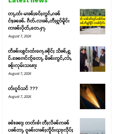
တႃႇထႆး-မၢၼ်ႈၶဝ်ႈဢွၵ်ႇၵၼ်
ငၢႆႈၼၼ်ႉ ၵဵတ်ႉလၢၼ်ႇတီႈႁူဝ်မိူင်း
ဢၢၼ်းပိုတ်ႇတေႉႁႃႉ
August 7, 2026
တႅၼ်းၽွင်းထႆးၵေႃႉၼိုင်ႈ သႅၼ်ႇႁွ
င်ႉၼႄၵၢင်ၸႂ်တေႃႇ မိၼ်းဢွင်ႇလၢႆႇ
ၼႂ်းလုမ်းသၽႃး
August 7, 2026
တႆးၵူဝ်သင် ???
August 7, 2026
ၼၢႆးၼႃႈ တတ်းၶၢႆ တီႈလိၼ်ဢၼ်
ပၼ်တႃႇ ၵူၼ်းဝၢၼ်ႈၸိူဝ်းၺႃးလိုပ်ႈ