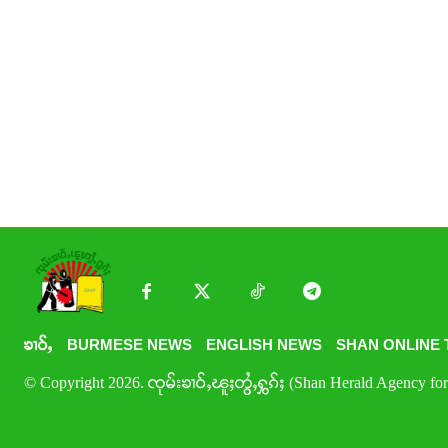
ၶၢဝ်ႇ
BURMESE NEWS
ENGLISH NEWS
SHAN ONLINE 
© Copyright 2026. ၸုမ်းၶၢဝ်ႇၽူႈတွႆႇႁွၵ်ႈ (Shan Herald Agency for 