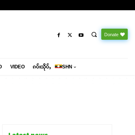
Donate
O
VIDEO
ၵပ်းသိုပ်ႇ
SHN
Latest news