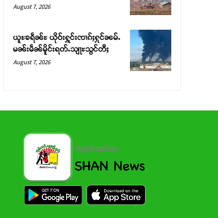
August 7, 2026
ယူႊၶရဵၼ်ႊ ယိုဝ်းႁူင်းၸၢၵ်ႈႁုင်ၼမ်ႉ
မၼ်းမဵၼ်မိူင်းရတ်ႉသျႃႊသွင်တီႈ
August 7, 2026