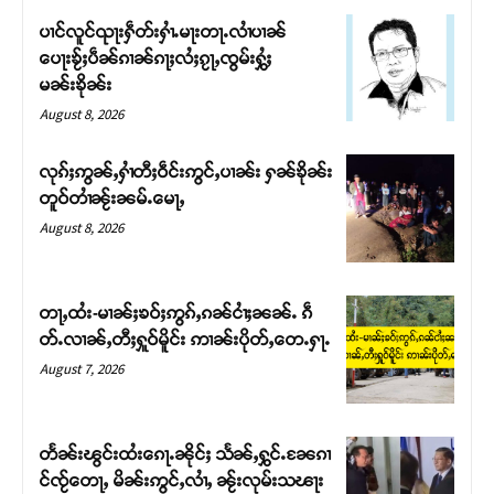
ပၢင်လူင်ၺႃးႁဵတ်းႁၢႆႉမႃးတႃႉလၢႆပၢၼ် ​​
ပေႃးၶႂ်ႈပဵၼ်ၵၢၼ်ၵႃႈလႆႈၵႂႃႇၸွမ်းႁွႆႈ
မၼ်းၶိုၼ်း
August 8, 2026
လုၵ်ႈဢွၼ်ႇႁၢႆတီႈဝဵင်းဢွင်ႇပၢၼ်း ႁၼ်ၶိုၼ်း
တူဝ်တၢႆၼႂ်းၼမ်ႉမေႃႇ
August 8, 2026
တႃႇထႆး-မၢၼ်ႈၶဝ်ႈဢွၵ်ႇၵၼ်ငၢႆႈၼၼ်ႉ ၵဵ
Support SHAN
တ်ႉလၢၼ်ႇတီႈႁူဝ်မိူင်း ဢၢၼ်းပိုတ်ႇတေႉႁႃႉ
August 7, 2026
တႃႇႁႂ်ႈသဵင်ၵၢင်ၸႂ်ၵူၼ်းမိူင်း ၵူႈတီႈၵူႈလႅၼ်ပေႃးတေၸွ
တ်ႇ တူဝ်ႈလုမ်ႈၾႃႉၼၼ်ႉ ၶဝ်ႈႁူမ်ႈၵမ်ႉထႅမ် ၸုမ်းၶၢ
ဝ်ႇၽူႈတွႆႇႁွၵ်ႈ လႆႈယူႇၶႃႈဢေႃႈ။
တႅၼ်းၽွင်းထႆးၵေႃႉၼိုင်ႈ သႅၼ်ႇႁွင်ႉၼႄၵၢ
င်ၸႂ်တေႃႇ မိၼ်းဢွင်ႇလၢႆႇ ၼႂ်းလုမ်းသၽႃး