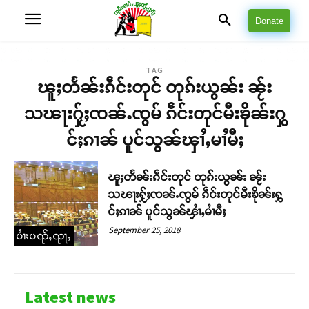
Donate
TAG
ၽူႈတႅၼ်းၵဵင်းတုင် တုၵ်းယွၼ်း ၼႂ်း
သၽႃးႁႂ်ႈၸၼ်ႉၸွမ် ၵဵင်းတုင်မီးၶိုၼ်းႁွ
င်ႈၵၢၼ် ပူင်သွၼ်ၾၢႆႇမၢႆမီႈ
ၽူႈတႅၼ်းၵဵင်းတုင် တုၵ်းယွၼ်း ၼႂ်း
သၽႃးႁႂ်ႈၸၼ်ႉၸွမ် ၵဵင်းတုင်မီးၶိုၼ်းႁွ
င်ႈၵၢၼ် ပူင်သွၼ်ၾၢႆႇမၢႆမီႈ
September 25, 2018
ပၢႆးပၺ်ႇၺႃႇ
Latest news