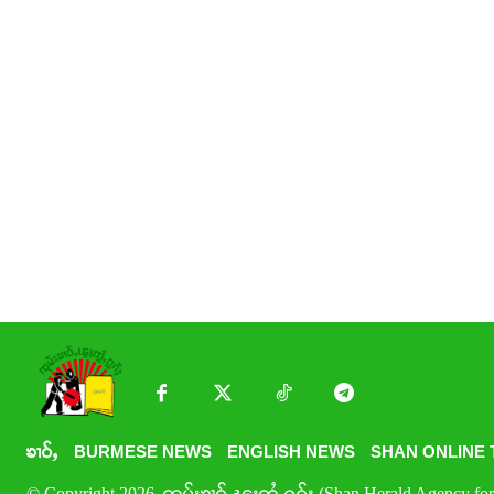
ၶၢဝ်ႇ
BURMESE NEWS
ENGLISH NEWS
SHAN ONLINE 
© Copyright 2026. ၸုမ်းၶၢဝ်ႇၽူႈတွႆႇႁွၵ်ႈ (Shan Herald Agency for 