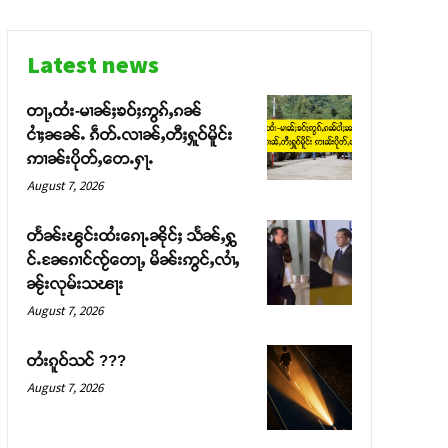
Latest news
တႃႇထႆး-မၢၼ်ႈၶဝ်ႈဢွၵ်ႇၵၼ်
ငၢႆႈၼၼ်ႉ ၵဵတ်ႉလၢၼ်ႇတီႈႁူဝ်မိူင်း
ဢၢၼ်းပိုတ်ႇတေႉႁႃႉ
August 7, 2026
တႅၼ်းၽွင်းထႆးၵေႃႉၼိုင်ႈ သႅၼ်ႇႁွ
င်ႉၼႄၵၢင်ၸႂ်တေႃႇ မိၼ်းဢွင်ႇလၢႆႇ
ၼႂ်းလုမ်းသၽႃး
August 7, 2026
တႆးၵူဝ်သင် ???
August 7, 2026