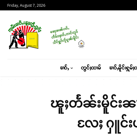
Friday, August 7, 2026
ၶၢဝ်ႇ
တွင်ႈထၢမ်
ၶၢဝ်ႇမိူင်းႁူမ်ႈ
ၽူႈတႅၼ်းမိူင်း
လႄႈ ႁူင်းပ