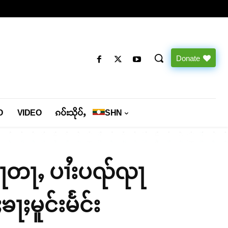
Donate
O
VIDEO
ၵပ်းသိုပ်ႇ
SHN
ေႃတႃႇ ပၢႆးပၺ်ၺႃ
ႈမူင်းမႅင်း