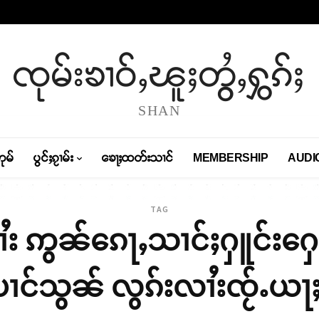
ၸုမ်းၶၢဝ်ႇၽူႈတွႆႇႁွၵ်ႈ
SHAN
တုမ်
ပွင်ႈၵႂၢမ်း
ၶေႃႈထတ်းသၢင်
MEMBERSHIP
AUDI
TAG
ၼၢႆး ဢွၼ်ၵေႃႇသၢင်ႈႁူင်းႁ
ၢင်သွၼ် လွၵ်းလၢႆးၸႂ်ႉယႃႈၶႃ