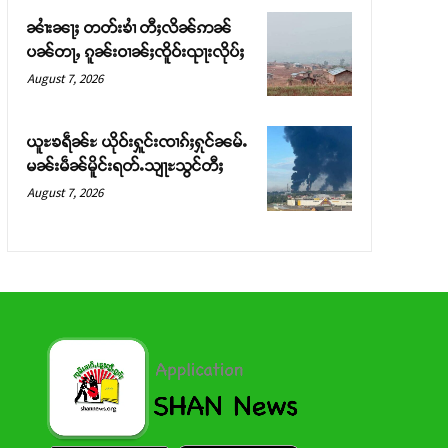
ၼၢႆးၼႃႈ တတ်းၶၢႆ တီႈလိၼ်ဢၼ်
ပၼ်တႃႇ ၵူၼ်းဝၢၼ်ႈၸိူဝ်းၺႃးလိုပ်ႈ
August 7, 2026
ယူႊၶရဵၼ်ႊ ယိုဝ်းႁူင်းၸၢၵ်ႈႁုင်ၼမ်ႉ
မၼ်းမဵၼ်မိူင်းရတ်ႉသျႃႊသွင်တီႈ
August 7, 2026