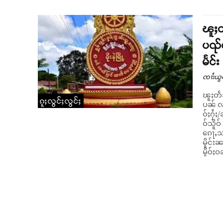
ၽူႈတ
ပၺ်ၺ
မႅင်း
ၸၢႆးယွ
ၽူႈတႅ
ၵူႈလွင်ႈလွင်ႈ
ပၼ် လ
ဝ်ႈႁႆႈ/ၼ
ဝ်သိူ
ၵေႃႇသၢ
မိူင်း
မိူဝ်ႈဝ