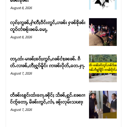
မၼ်းၶိုၼ်း
August 8, 2026
လုၵ်ႈဢွၼ်ႇႁၢႆတီႈဝဵင်းဢွင်ႇပၢၼ်း ႁၼ်ၶိုၼ်း
တူဝ်တၢႆၼႂ်းၼမ်ႉမေႃႇ
August 8, 2026
တႃႇထႆး-မၢၼ်ႈၶဝ်ႈဢွၵ်ႇၵၼ်ငၢႆႈၼၼ်ႉ ၵဵ
တ်ႉလၢၼ်ႇတီႈႁူဝ်မိူင်း ဢၢၼ်းပိုတ်ႇတေႉႁႃႉ
August 7, 2026
Support SHAN
တႃႇႁႂ်ႈသဵင်ၵၢင်ၸႂ်ၵူၼ်းမိူင်း ၵူႈတီႈၵူႈလႅၼ်ပေႃးတေၸွ
တႅၼ်းၽွင်းထႆးၵေႃႉၼိုင်ႈ သႅၼ်ႇႁွင်ႉၼႄၵၢ
တ်ႇ တူဝ်ႈလုမ်ႈၾႃႉၼၼ်ႉ ၶဝ်ႈႁူမ်ႈၵမ်ႉထႅမ် ၸုမ်းၶၢ
င်ၸႂ်တေႃႇ မိၼ်းဢွင်ႇလၢႆႇ ၼႂ်းလုမ်းသၽႃး
ဝ်ႇၽူႈတွႆႇႁွၵ်ႈ လႆႈယူႇၶႃႈဢေႃႈ။
August 7, 2026
Donate Now