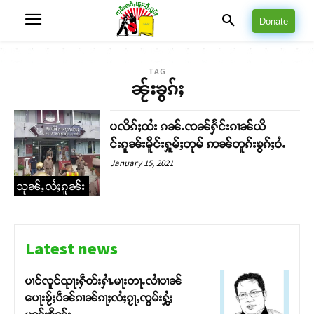
Donate
TAG
ၼႂ်းၶွၵ်ႈ
ပလိၵ်ႈထႆး ၵၼ်ႉၸၼ်ႁႅင်းၵၢၼ်ယိ
င်းၵူၼ်းမိူင်းႁူမ်ႈတုမ် ဢၼ်တူၵ်းၶွၵ်ႈဝႆႉ
January 15, 2021
သုၼ်ႇလႆႈၵူၼ်း
Latest news
ပၢင်လူင်ၺႃးႁဵတ်းႁၢႆႉမႃးတႃႉလၢႆပၢၼ် ​​
ပေႃးၶႂ်ႈပဵၼ်ၵၢၼ်ၵႃႈလႆႈၵႂႃႇၸွမ်းႁွႆႈ