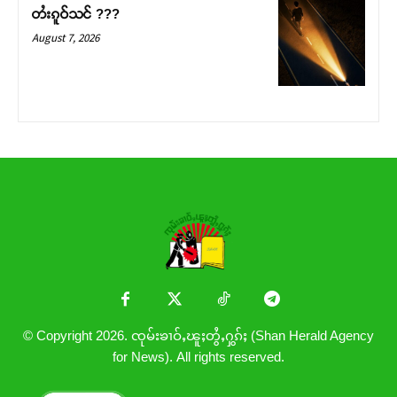
တႆးၵူဝ်သင် ???
August 7, 2026
© Copyright 2026. ၸုမ်းၶၢဝ်ႇၽူႈတွႆႇႁွၵ်ႈ (Shan Herald Agency
for News). All rights reserved.