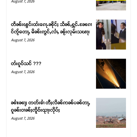
August 7, 2026
တႅၼ်းၽွင်းထႆးၵေႃႉၼိုင်ႈ သႅၼ်ႇႁွင်ႉၼႄၵၢ
င်ၸႂ်တေႃႇ မိၼ်းဢွင်ႇလၢႆႇ ၼႂ်းလုမ်းသၽႃး
August 7, 2026
တႆးၵူဝ်သင် ???
August 7, 2026
Support SHAN
တႃႇႁႂ်ႈသဵင်ၵၢင်ၸႂ်ၵူၼ်းမိူင်း ၵူႈတီႈၵူႈလႅၼ်ပေႃးတေၸွ
ၼၢႆးၼႃႈ တတ်းၶၢႆ တီႈလိၼ်ဢၼ်ပၼ်တႃႇ
တ်ႇ တူဝ်ႈလုမ်ႈၾႃႉၼၼ်ႉ ၶဝ်ႈႁူမ်ႈၵမ်ႉထႅမ် ၸုမ်းၶၢ
ၵူၼ်းဝၢၼ်ႈၸိူဝ်းၺႃးလိုပ်ႈ
ဝ်ႇၽူႈတွႆႇႁွၵ်ႈ လႆႈယူႇၶႃႈဢေႃႈ။
August 7, 2026
Donate Now