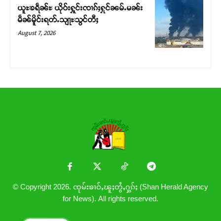
ယူႊၶရဵၼ်ႊ ယိုဝ်းႁူင်းၸၢၵ်ႈႁုင်ၼမ်ႉမၼ်း
မဵၼ်မိူင်းရတ်ႉသျႃႊသွင်တီႈ
August 7, 2026
© Copyright 2026. ၸုမ်းၶၢဝ်ႇၽူႈတွႆႇႁွၵ်ႈ (Shan Herald Agency
for News). All rights reserved.