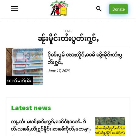
Donate
TAG
ၼႂ်းမိူင်းတႆးပွတ်းႁွင်ႇ
ငိုၼ်းပွမ် ၽႄႈလိူင်ႇၼမ် ၼႂ်းမိူင်းတႆးပွ
တ်းႁွင်ႇ
June 17, 2026
ၵၢၼ်မၢၵ်ႈမီး
Latest news
တႃႇထႆး-မၢၼ်ႈၶဝ်ႈဢွၵ်ႇၵၼ်ငၢႆႈၼၼ်ႉ ၵဵ
တ်ႉလၢၼ်ႇတီႈႁူဝ်မိူင်း ဢၢၼ်းပိုတ်ႇတေႉႁႃႉ