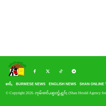
ၶၢဝ်ႇ
BURMESE NEWS
ENGLISH NEWS
SHAN ONLINE 
© Copyright 2026. ၸုမ်းၶၢဝ်ႇၽူႈတွႆႇႁွၵ်ႈ (Shan Herald Agency for 