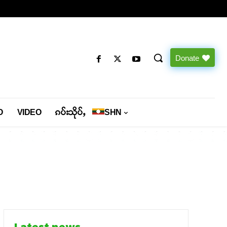
Donate
O
VIDEO
ၵပ်းသိုပ်ႇ
SHN
Latest news