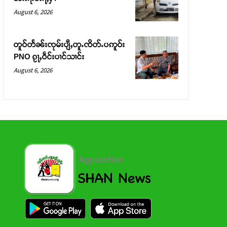
August 6, 2026
တူဝ်တႅၼ်းၸုမ်းပျီႇတူႉၸိတ်ႉပဢူဝ်း
PNO ၵႂႃႇဝဵင်းပၢင်သၢင်း
August 6, 2026