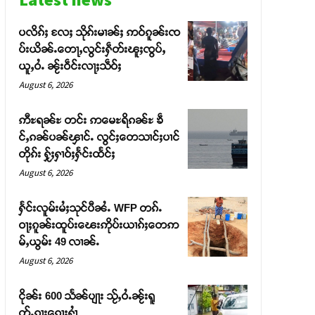
ပလိၵ်ႈ လႄႈ သိုၵ်းမၢၼ်ႈ ဢဝ်ၵူၼ်းၸ
ပ်းယိၼ်ႉတေႃႇလွင်းႁဵတ်းၽူႈၸွပ်ႇ
ယူႇဝႆႉ ၼႂ်းဝဵင်းလႃႈသဵဝ်ႈ
August 6, 2026
ဢီႊရၼ်ႊ တင်း ဢမေႊရိၵၼ်ႊ ၶဵ
င်ႇၵၼ်ပၼ်ၾၢင်ႉ လွင်ႈတေသၢင်ႈပၢင်
တိုၵ်း ႁႂ်ႈႁၢဝ်ႈႁႅင်းထႅင်ႈ
August 6, 2026
ႁႅင်းလူမ်းမႆႈသုင်ပီၼႆႉ WFP တၵ်ႉ
ဝႃႈၵူၼ်းထူပ်းၽေးဢိုပ်းယၢၵ်ႈတေဢ
မ်ႇယွမ်း 49 လၢၼ်ႉ
August 6, 2026
ငိုၼ်း 600 သႅၼ်ပျႃး သႂ်ႇဝႆႉၼႂ်းရူ
တ်ႉၵႃးၵေႃႈႁၢႆ