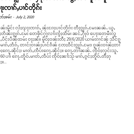
ႃးၸၢၵ်ႇပၢင်တိုၵ်း
တ်ႈၶမ်း
-
July 2, 2020
ူၼ်းမိူင်း လႆႈၺႃးၸၢၵ်ႇ ၼႂ်းၵႄႈပၢင်တိုၵ်း တီႈၵျွၵ်ႉမႄးၼၼ်ႉ ယူႇ
တႅၼ်းၵျွၵ်ႉမႄး တေၶိုင်ႁႃလၢႆးၸွႆႈထႅမ်၊ ၼင်ႇႁိုဝ် ပေႃးတေမီးလွ
်ထမ်း ဝႃႈၼႆ။ မိူဝ်ႈဝၼ်းတီႈ 29/6/2020 ယၢမ်းၵၢင်ၼႂ် သဵင်ၵွ
်မၢၵ်ႇတႅၵ်ႇ တၢင်းဝၢၼ်ႈပၢင်ၵႅၼ် ၸႄႈဝဵင်းၵျွၵ်ႉမႄး၊ ၵူၼ်းဝၢၼ်ႈတၢႆ
ၵေႃႉၼိုင်ႈ၊ မၢတ်ႇၸဵပ်းၵေႃႉၼိုင်ႈ။ ၵေႃႉတၢႆၼၼ်ႉ ၸိုဝ်ႈလုင်းသူႉ
0 ပၢႆ၊ ၵေႃႉတိူဝ်ႉမၢတ်ႇၸဵပ်း ၸိုဝ်ႈၼၢႆးသႂ် မၢၵ်ႇၵွင်ႈတိူဝ်ႉတီႈၵု
ႈ။...