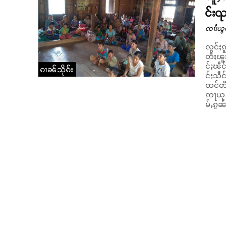
င်းၺ
ၸၢႆးယွ
လွင်ႈၵ
တီႈၽူႈ
င်ႈၽဵင်ႇပဵင်းပဵၼ
ၵၢၼ်သိုၵ်း
င်ႈသဵင
ထင်တီႈ
ဢႃယု 6
မ်ႇၵူၼ်