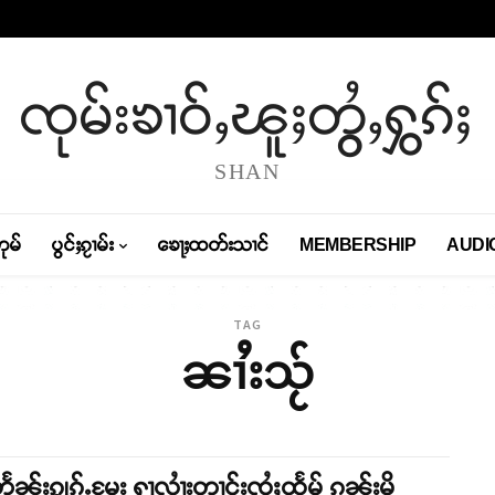
ၸုမ်းၶၢဝ်ႇၽူႈတွႆႇႁွၵ်ႈ
SHAN
တုမ်
ပွင်ႈၵႂၢမ်း
ၶေႃႈထတ်းသၢင်
MEMBERSHIP
AUDI
TAG
ၼၢႆးသႂ်
ႅၼ်းၵျွၵ်ႉမႄး ႁႃလၢႆးတၢင်းၸွႆႈထႅမ် ၵူၼ်းမိူ