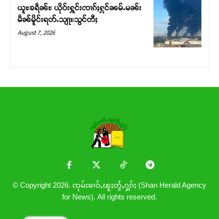
ယူႊၶရဵၼ်ႊ ယိုဝ်းႁူင်းၸၢၵ်ႈႁုင်ၼမ်ႉမၼ်း
မဵၼ်မိူင်းရတ်ႉသျႃႊသွင်တီႈ
August 7, 2026
© Copyright 2026. ၸုမ်းၶၢဝ်ႇၽူႈတွႆႇႁွၵ်ႈ (Shan Herald Agency
for News). All rights reserved.