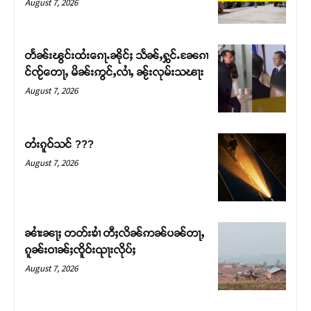
August 7, 2026
တႅၼ်းၽွင်းထႆးၵေႃႉၼိုင်ႈ သႅၼ်ႇႁွင်ႉၼႄၵၢ
င်ၸႂ်တေႃႇ မိၼ်းဢွင်ႇလၢႆႇ ၼႂ်းလုမ်းသၽႃး
August 7, 2026
တႆးၵူဝ်သင် ???
August 7, 2026
Support SHAN
တႃႇႁႂ်ႈသဵင်ၵၢင်ၸႂ်ၵူၼ်းမိူင်း ၵူႈတီႈၵူႈလႅၼ်ပေႃးတေၸွ
ၼၢႆးၼႃႈ တတ်းၶၢႆ တီႈလိၼ်ဢၼ်ပၼ်တႃႇ
တ်ႇ တူဝ်ႈလုမ်ႈၾႃႉၼၼ်ႉ ၶဝ်ႈႁူမ်ႈၵမ်ႉထႅမ် ၸုမ်းၶၢ
ၵူၼ်းဝၢၼ်ႈၸိူဝ်းၺႃးလိုပ်ႈ
ဝ်ႇၽူႈတွႆႇႁွၵ်ႈ လႆႈယူႇၶႃႈဢေႃႈ။
August 7, 2026
Donate Now