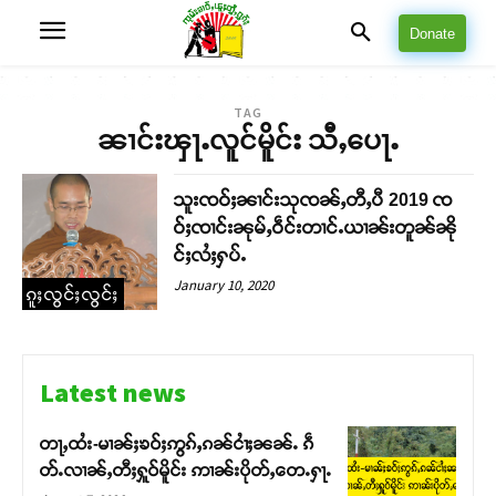
Donate
TAG
ၼၢင်းၾႃႉလူင်မိူင်း သီႇပေႃႉ
သူးၸဝ်ႈၼၢင်းသုၸၼ်ႇတီႇပီ 2019 ၸ
ဝ်ႈၸၢင်းၼုမ်ႇဝဵင်းတၢင်ႉယၢၼ်းတူၼ်ၼို
င်ႈလႆႈႁပ်ႉ
January 10, 2020
ၵူႈလွင်ႈလွင်ႈ
Latest news
တႃႇထႆး-မၢၼ်ႈၶဝ်ႈဢွၵ်ႇၵၼ်ငၢႆႈၼၼ်ႉ ၵဵ
တ်ႉလၢၼ်ႇတီႈႁူဝ်မိူင်း ဢၢၼ်းပိုတ်ႇတေႉႁႃႉ