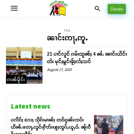
Donate
TAG
ၼၢင်းဢႃႇဢူႉ
21 ပၢင်လူင် ၵမ်းထူၼ်ႈ 4 ၼႆႉ ၼၢင်းယိင်း
တႆး မုင်ႈမွင်းၶႂ်ႈလႆႈသင်
August 17, 2020
ၵၢၼ်မိူင်း
Latest news
ပလိၵ်ႈ လႄႈ သိုၵ်းမၢၼ်ႈ ဢဝ်ၵူၼ်းၸပ်း
ယိၼ်ႉတေႃႇလွင်းႁဵတ်းၽူႈၸွပ်ႇယူႇဝႆႉ ၼႂ်းဝဵ