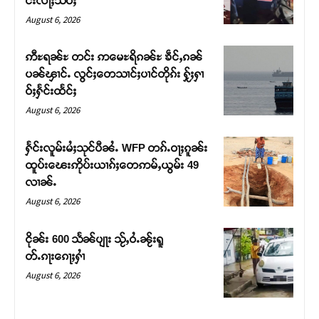
င်းလႃႈသဵဝ်ႈ
August 6, 2026
ဢီႊရၼ်ႊ တင်း ဢမေႊရိၵၼ်ႊ ၶဵင်ႇၵၼ်
ပၼ်ၾၢင်ႉ လွင်ႈတေသၢင်ႈပၢင်တိုၵ်း ႁႂ်ႈႁၢ
ဝ်ႈႁႅင်းထႅင်ႈ
August 6, 2026
ႁႅင်းလူမ်းမႆႈသုင်ပီၼႆႉ WFP တၵ်ႉဝႃႈၵူၼ်း
ထူပ်းၽေးဢိုပ်းယၢၵ်ႈတေဢမ်ႇယွမ်း 49
လၢၼ်ႉ
Support SHAN
August 6, 2026
တႃႇႁႂ်ႈသဵင်ၵၢင်ၸႂ်ၵူၼ်းမိူင်း ၵူႈတီႈၵူႈလႅၼ်ပေႃးတေၸွ
ငိုၼ်း 600 သႅၼ်ပျႃး သႂ်ႇဝႆႉၼႂ်းရူ
တ်ႇ တူဝ်ႈလုမ်ႈၾႃႉၼၼ်ႉ ၶဝ်ႈႁူမ်ႈၵမ်ႉထႅမ် ၸုမ်းၶၢ
တ်ႉၵႃးၵေႃႈႁၢႆ
ဝ်ႇၽူႈတွႆႇႁွၵ်ႈ လႆႈယူႇၶႃႈဢေႃႈ။
August 6, 2026
Donate Now