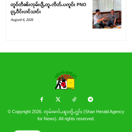
တူဝ်တႅၼ်းၸုမ်းပျီႇတူႉၸိတ်ႉပဢူဝ်း PNO
ၵႂႃႇဝဵင်းပၢင်သၢင်း
August 6, 2026
© Copyright 2026. ၸုမ်းၶၢဝ်ႇၽူႈတွႆႇႁွၵ်ႈ (Shan Herald Agency
for News). All rights reserved.