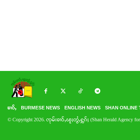
ၶၢဝ်ႇ
BURMESE NEWS
ENGLISH NEWS
SHAN ONLINE 
© Copyright 2026. ၸုမ်းၶၢဝ်ႇၽူႈတွႆႇႁွၵ်ႈ (Shan Herald Agency for 