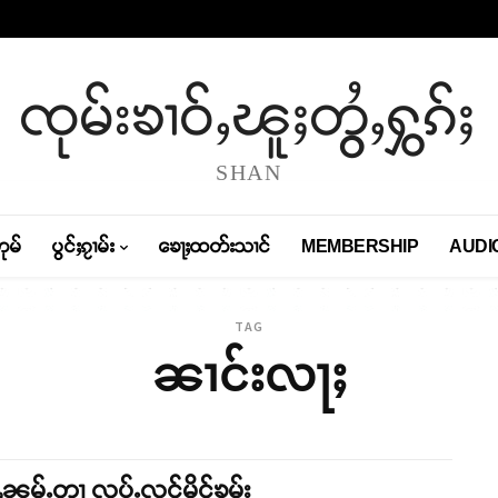
ၸုမ်းၶၢဝ်ႇၽူႈတွႆႇႁွၵ်ႈ
SHAN
တုမ်
ပွင်ႈၵႂၢမ်း
ၶေႃႈထတ်းသၢင်
MEMBERSHIP
AUDI
TAG
ၼၢင်းလႃႈ
ႇၼမ်ႉတႃ လပ်ႉလင်မိူင်ၶမ်း