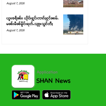
August 7, 2026
ယူႊၶရဵၼ်ႊ ယိုဝ်းႁူင်းၸၢၵ်ႈႁုင်ၼမ်ႉ
မၼ်းမဵၼ်မိူင်းရတ်ႉသျႃႊသွင်တီႈ
August 7, 2026