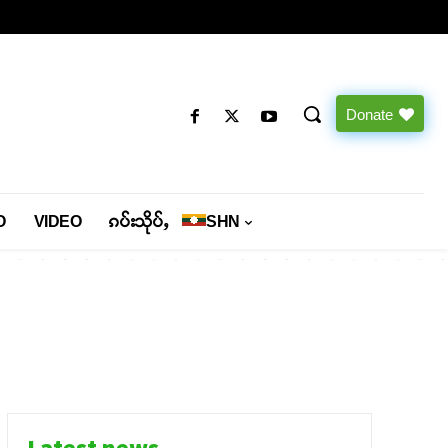
Donate
O
VIDEO
ၵပ်းသိုပ်ႇ
SHN
Latest news