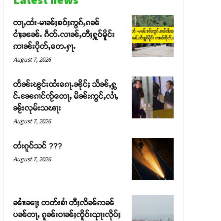
တႃႇထႆး-မၢၼ်ႈၶဝ်ႈဢွၵ်ႇၵၼ်
ငၢႆႈၼၼ်ႉ ၵဵတ်ႉလၢၼ်ႇတီႈႁူဝ်မိူင်း
ဢၢၼ်းပိုတ်ႇတေႉႁႃႉ
August 7, 2026
တႅၼ်းၽွင်းထႆးၵေႃႉၼိုင်ႈ သႅၼ်ႇႁွ
င်ႉၼႄၵၢင်ၸႂ်တေႃႇ မိၼ်းဢွင်ႇလၢႆႇ
ၼႂ်းလုမ်းသၽႃး
August 7, 2026
တႆးၵူဝ်သင် ???
August 7, 2026
ၼၢႆးၼႃႈ တတ်းၶၢႆ တီႈလိၼ်ဢၼ်
ပၼ်တႃႇ ၵူၼ်းဝၢၼ်ႈၸိူဝ်းၺႃးလိုပ်ႈ