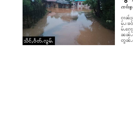
ၸၢႆးၽွ
ဝၢၼ်ႈၼ
မ်ႉ၊ 
မ်ႉၵေႃ
ၼၼ်ႉၵ
တွၼ်ႉမ
သိင်ႇဝႅတ်ႉလွမ်ႉ