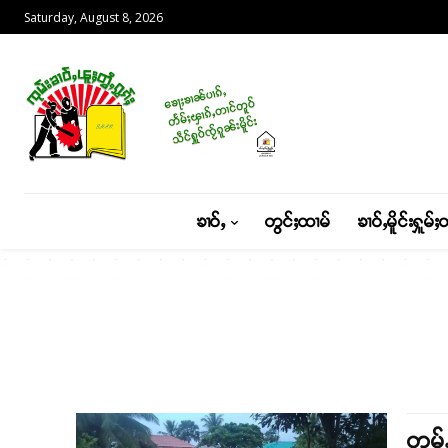
Saturday, August 8, 2026
ၶၢဝ်ႇ
တွင်ႈထၢမ်
ၶၢဝ်ႇမိူင်းႁူမ်ႈ
တွမ်