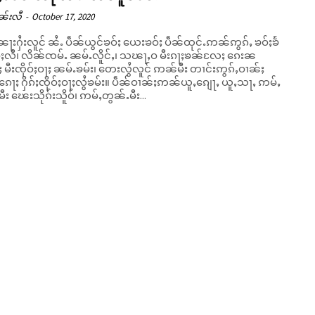
ၼ်းလီ
-
October 17, 2020
ႃးႁႆးလူင် ၼႆႉ ပဵၼ်ယွင်ၶဝ်ႈ ယေးၶဝ်ႈ ပဵၼ်ထုင်ႉဢၼ်ဢွၵ်ႇ ၶဝ်ႈၶႅ
ၶဝ်ႈလီ၊ လိၼ်ၸမ်ႉ ၼမ်ႉလိူင်ႇ၊ သၽႃႇဝ မီးၵႃႈၶၼ်လႄႈ ၵေးၼ
ႈ မီးၸိုဝ်ႈဝႃႈ ၼမ်ႉၶမ်း၊ တေးလွႆလူင် ဢၼ်မီး တၢင်းဢွၵ်ႇဝၢၼ်ႈ
ေႃႈ ႁိၵ်ႈၸိုဝ်ႈဝႃႈလွႆၶမ်း။ ပဵၼ်ဝၢၼ်ႈဢၼ်ယူႇၵျေႃႇ ယူႇသႃႇ ဢမ်ႇ
ီး ၽေးသိုၵ်းသိူဝ်၊ ဢမ်ႇတွၼ်ႉမီး...