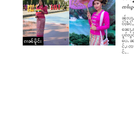
ၸၢႆးယွ
ၼႂ်းပႃ
ဝ်ႈၶႅင်ႇပၢင
ၼေႃႇၽူ
ပူၵ်းပ
ပေႉ ၼၢင်းလၢဝ်ဝၼ်းၼႆႉ ပဵၼ်လုၵ်ႈယိင်းလူင် ၸၢႆးႁွင်ၶမ်း၊ ၼၢင်းၶမ်းယူ
ၵၢၼ်မိူင်း
င်ႇ၊ ၸ
င်ႉ...