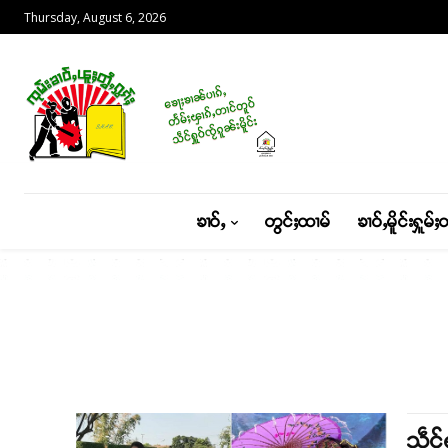
Thursday, August 6, 2026
ၶၢဝ်ႇ
တွင်ႈထၢမ်
ၶၢဝ်ႇမိူင်းႁူမ်ႈ
သဵင