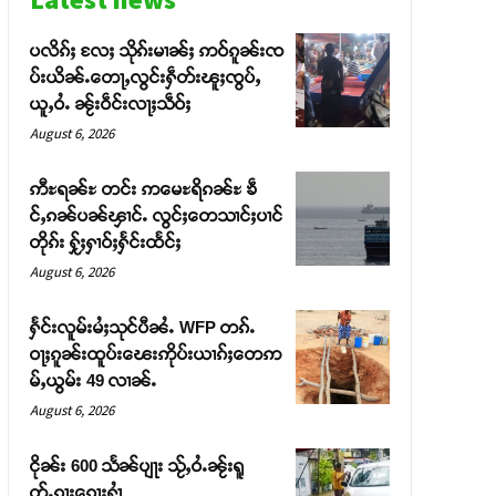
ပလိၵ်ႈ လႄႈ သိုၵ်းမၢၼ်ႈ ဢဝ်ၵူၼ်းၸ
ပ်းယိၼ်ႉတေႃႇလွင်းႁဵတ်းၽူႈၸွပ်ႇ
ယူႇဝႆႉ ၼႂ်းဝဵင်းလႃႈသဵဝ်ႈ
August 6, 2026
ဢီႊရၼ်ႊ တင်း ဢမေႊရိၵၼ်ႊ ၶဵ
င်ႇၵၼ်ပၼ်ၾၢင်ႉ လွင်ႈတေသၢင်ႈပၢင်
တိုၵ်း ႁႂ်ႈႁၢဝ်ႈႁႅင်းထႅင်ႈ
August 6, 2026
ႁႅင်းလူမ်းမႆႈသုင်ပီၼႆႉ WFP တၵ်ႉ
ဝႃႈၵူၼ်းထူပ်းၽေးဢိုပ်းယၢၵ်ႈတေဢ
မ်ႇယွမ်း 49 လၢၼ်ႉ
August 6, 2026
ငိုၼ်း 600 သႅၼ်ပျႃး သႂ်ႇဝႆႉၼႂ်းရူ
တ်ႉၵႃးၵေႃႈႁၢႆ