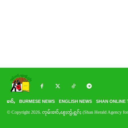
ၶၢဝ်ႇ
BURMESE NEWS
ENGLISH NEWS
SHAN ONLINE 
© Copyright 2026. ၸုမ်းၶၢဝ်ႇၽူႈတွႆႇႁွၵ်ႈ (Shan Herald Agency for 