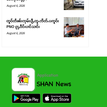
August 6, 2026
တူဝ်တႅၼ်းၸုမ်းပျီႇတူႉၸိတ်ႉပဢူဝ်း
PNO ၵႂႃႇဝဵင်းပၢင်သၢင်း
August 6, 2026