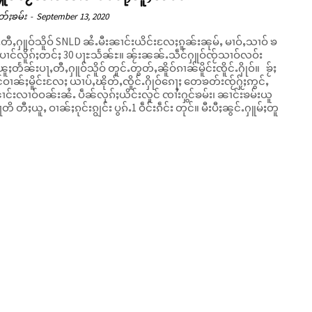
တ်ႈၶမ်း
-
September 13, 2020
ႇတီႇႁူဝ်သိူဝ် SNLD ၼႆႉမီးၼၢင်းယိင်းလႄႈၵူၼ်းၼုမ်ႇ မၢဝ်ႇသၢဝ် ၶ
်လိူၵ်ႈတင်ႈ 30 ပႃႊသႅၼ်ႊ။ ၼႂ်းၼၼ်ႉသဵင်ႁူဝ်ၸႂ်သၢဝ်လဝ်း
ႈတႅၼ်းပႃႇတီႇႁူဝ်သိူဝ် တူင်ႉတွတ်ႇၼိူဝ်ၵၢၼ်မိူင်းၸိူင်ႉႁိုဝ်။ ၶႂ်ႈ
ွင်ဝၢၼ်ႈမိူင်းလႄႈ ယၢပ်ႇၽိုတ်ႇၸိူင်ႉႁိုဝ်ၵေႃႈ တေၶတ်းၸႂ်ႁႂ်ႈဢွင်ႇ
ႃတိ တီႈယူႇ ဝၢၼ်ႈၵုင်းၵျွင်း ပွၵ်ႉ1 ဝဵင်းၵဵင်း တုင်။ မီးပီႈၼွင်ႉႁူမ်ႈတူ