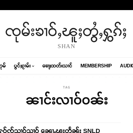
ၸုမ်းၶၢဝ်ႇၽူႈတွႆႇႁွၵ်ႈ
SHAN
တုမ်
ပွင်ႈၵႂၢမ်း
ၶေႃႈထတ်းသၢင်
MEMBERSHIP
AUDI
TAG
ၼၢင်းလၢဝ်ဝၼ်း
်ႁူဝ်ၸႂ်သၢဝ်သၢဝ် ၼေႃႇၽူႈတႅၼ်း SNLD