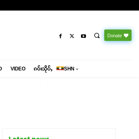
Donate
O
VIDEO
ၵပ်းသိုပ်ႇ
SHN
Latest news