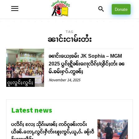
Donate
TAG
ၼၢင်းငၢမ်းတႆး
ၼၢင်းယေႈၶမ်း JK Sophia – MGM
2025 ပွၵ်ႈႁိူၼ်းၵေႃလိၵ်ႈ/ၾိင်ႈတႆး ၼ
မ်ႉၶမ်းႁပ်ႉတွၼ်ႈ
November 14, 2025
ၵူႈလွင်ႈလွင်ႈ
Latest news
ပလိၵ်ႈ လႄႈ သိုၵ်းမၢၼ်ႈ ဢဝ်ၵူၼ်းၸပ်း
ယိၼ်ႉတေႃႇလွင်းႁဵတ်းၽူႈၸွပ်ႇယူႇဝႆႉ ၼႂ်းဝဵ