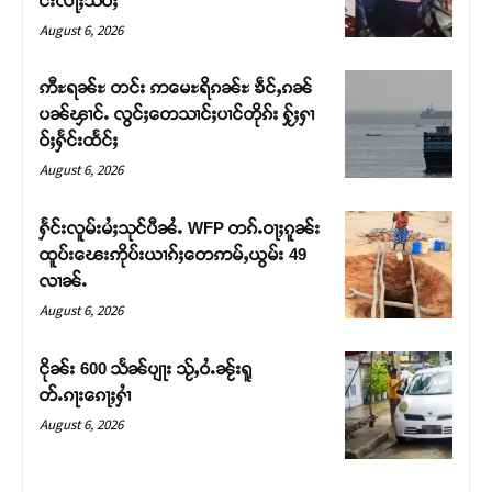
င်းလႃႈသဵဝ်ႈ
August 6, 2026
ဢီႊရၼ်ႊ တင်း ဢမေႊရိၵၼ်ႊ ၶဵင်ႇၵၼ်
ပၼ်ၾၢင်ႉ လွင်ႈတေသၢင်ႈပၢင်တိုၵ်း ႁႂ်ႈႁၢ
ဝ်ႈႁႅင်းထႅင်ႈ
August 6, 2026
ႁႅင်းလူမ်းမႆႈသုင်ပီၼႆႉ WFP တၵ်ႉဝႃႈၵူၼ်း
ထူပ်းၽေးဢိုပ်းယၢၵ်ႈတေဢမ်ႇယွမ်း 49
လၢၼ်ႉ
Support SHAN
August 6, 2026
တႃႇႁႂ်ႈသဵင်ၵၢင်ၸႂ်ၵူၼ်းမိူင်း ၵူႈတီႈၵူႈလႅၼ်ပေႃးတေၸွ
ငိုၼ်း 600 သႅၼ်ပျႃး သႂ်ႇဝႆႉၼႂ်းရူ
တ်ႇ တူဝ်ႈလုမ်ႈၾႃႉၼၼ်ႉ ၶဝ်ႈႁူမ်ႈၵမ်ႉထႅမ် ၸုမ်းၶၢ
တ်ႉၵႃးၵေႃႈႁၢႆ
ဝ်ႇၽူႈတွႆႇႁွၵ်ႈ လႆႈယူႇၶႃႈဢေႃႈ။
August 6, 2026
Donate Now