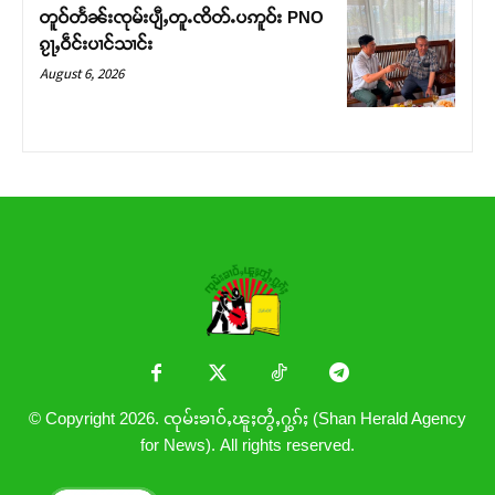
တူဝ်တႅၼ်းၸုမ်းပျီႇတူႉၸိတ်ႉပဢူဝ်း PNO
ၵႂႃႇဝဵင်းပၢင်သၢင်း
August 6, 2026
© Copyright 2026. ၸုမ်းၶၢဝ်ႇၽူႈတွႆႇႁွၵ်ႈ (Shan Herald Agency
for News). All rights reserved.