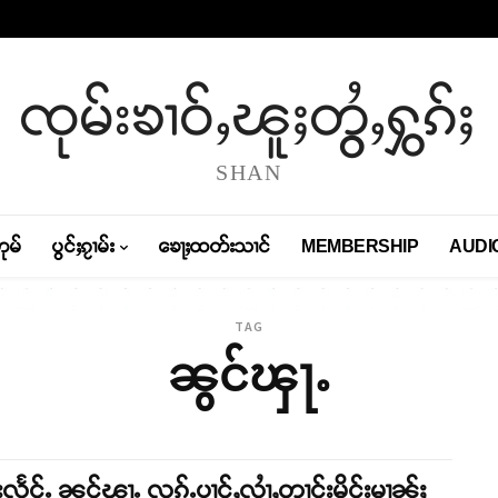
ၸုမ်းၶၢဝ်ႇၽူႈတွႆႇႁွၵ်ႈ
SHAN
တုမ်
ပွင်ႈၵႂၢမ်း
ၶေႃႈထတ်းသၢင်
MEMBERSHIP
AUDI
TAG
ၼွင်ၾႃႉ
းလႅင်ႉ ၼွင်ၾႃႉ လုၵ်ႉပၢင်ႇလၢႆႇတၢင်းမိူင်းမၢၼ်ႈ