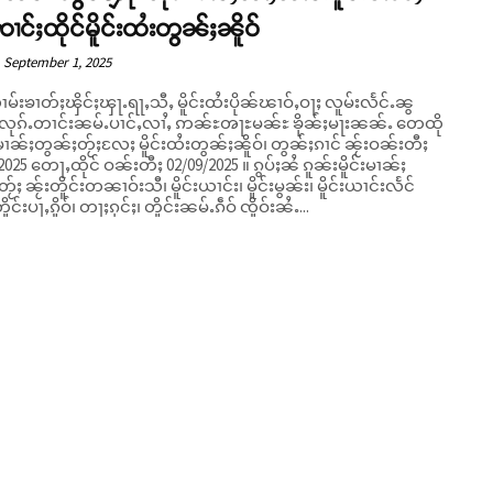
ၸၢင်ႈထိုင်မိူင်းထႆးတွၼ်ႈၼိူဝ်
September 1, 2025
မ်းၶၢတ်ႈၾိင်ႈၾႃႉရႃႇသီႇ မိူင်းထႆးပိုၼ်ၽၢဝ်ႇဝႃႈ လူမ်းလႅင်ႉၼွ
 လုၵ်ႉတၢင်းၼမ်ႉပၢင်ႇလၢႆႇ ဢၼ်ႊၻႃႊမၼ်ႊ ၶိုၼ်ႈမႃးၼၼ်ႉ တေထို
်းမၢၼ်ႈတွၼ်ႈတႂ်ႈလႄႈ မိူင်းထႆးတွၼ်ႈၼိူဝ်၊ တွၼ်ႈၵၢင် ၼႂ်းဝၼ်းတီႈ
5 တေႃႇထိုင် ဝၼ်းတီႈ 02/09/2025 ။ ၵွပ်ႈၼႆ ၵူၼ်းမိူင်းမၢၼ်ႈ
ႂ်ႈ ၼႂ်းတိူင်းတၼၢဝ်းသီ၊ မိူင်းယၢင်း၊ မိူင်းမွၼ်း၊ မိူင်းယၢင်းလႅင်
င်းပႃႇၵိူဝ်၊ တႃႈၵုင်ႈ၊ တိူင်းၼမ်ႉၵဵဝ် ၸိူဝ်းၼႆႉ...