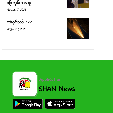
ၼႂ်းလုမ်းသၽႃး
August 7, 2026
တႆးၵူဝ်သင် ???
August 7, 2026