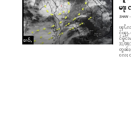
မႃး 
SHAN
-
ၾၢႆႇလၢ
င်ၾႃႉ
င်မိူင
ၶၢဝ်ႇ
31/08/202
တွၼ်ႈတ
လႄႈ တိူ