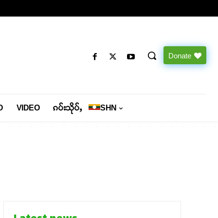
Donate
O
VIDEO
ၵပ်းသိုပ်ႇ
SHN
Latest news