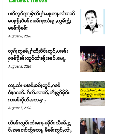
ပၢင်လူင်ၺႃးႁဵတ်းႁၢႆႉမႃးတႃႉလၢႆပၢၼ် ​​
ပေႃးၶႂ်ႈပဵၼ်ၵၢၼ်ၵႃႈလႆႈၵႂႃႇၸွမ်းႁွႆႈ
မၼ်းၶိုၼ်း
August 8, 2026
လုၵ်ႈဢွၼ်ႇႁၢႆတီႈဝဵင်းဢွင်ႇပၢၼ်း
ႁၼ်ၶိုၼ်းတူဝ်တၢႆၼႂ်းၼမ်ႉမေႃႇ
August 8, 2026
တႃႇထႆး-မၢၼ်ႈၶဝ်ႈဢွၵ်ႇၵၼ်
ငၢႆႈၼၼ်ႉ ၵဵတ်ႉလၢၼ်ႇတီႈႁူဝ်မိူင်း
ဢၢၼ်းပိုတ်ႇတေႉႁႃႉ
August 7, 2026
တႅၼ်းၽွင်းထႆးၵေႃႉၼိုင်ႈ သႅၼ်ႇႁွ
င်ႉၼႄၵၢင်ၸႂ်တေႃႇ မိၼ်းဢွင်ႇလၢႆႇ