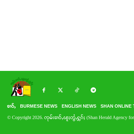
ၶၢဝ်ႇ
BURMESE NEWS
ENGLISH NEWS
SHAN ONLINE 
© Copyright 2026. ၸုမ်းၶၢဝ်ႇၽူႈတွႆႇႁွၵ်ႈ (Shan Herald Agency for 