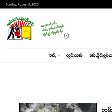
Sunday, August 9, 2026
ၶၢဝ်ႇ
တွင်ႈထၢမ်
ၶၢဝ်ႇမိူင်းႁူမ်ႈ
လူမ်