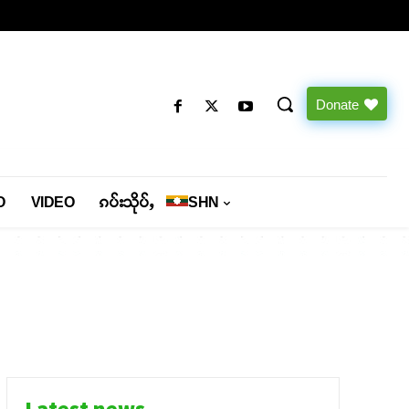
Donate
O
VIDEO
ၵပ်းသိုပ်ႇ
SHN
Latest news