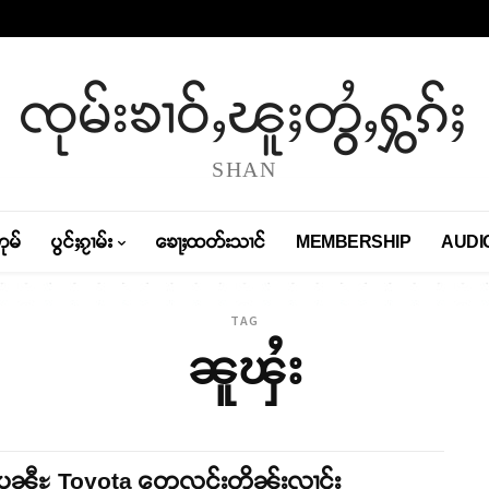
ၸုမ်းၶၢဝ်ႇၽူႈတွႆႇႁွၵ်ႈ
SHAN
တုမ်
ပွင်ႈၵႂၢမ်း
ၶေႃႈထတ်းသၢင်
MEMBERSHIP
AUDI
TAG
ၼူၾႆး
ႊပၼီႊ Toyota တေလူင်းတိုၼ်းလၢင်း