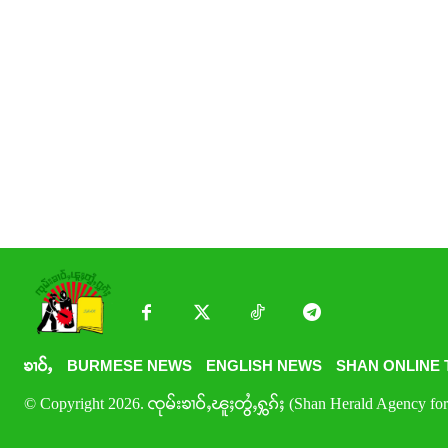
ၶၢဝ်ႇ
BURMESE NEWS
ENGLISH NEWS
SHAN ONLINE 
© Copyright 2026. ၸုမ်းၶၢဝ်ႇၽူႈတွႆႇႁွၵ်ႈ (Shan Herald Agency for 