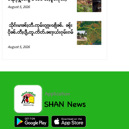
August 5, 2026
သိုၵ်းမၢၼ်ႈတီႉၸုမ်းၵျႃႊၽျႅၼ်ႉ ၼႂ်း
ပိုၼ်ႉတီႈပျီႇတူႉၸိတ်ႉၼႃးယႆးၵုမ်းၵမ်
August 5, 2026