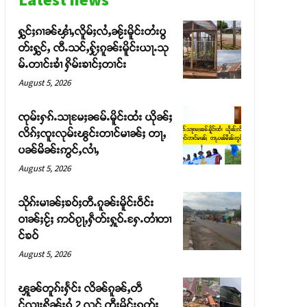
ႁွင်ႈၵၢၼ်ၾၢႆႇလိူမ်ႈလႆႇၼႂ်းမိူင်းတႆးပွ
တ်းႁွင်ႇ ၸီႉသင်ႇႁႂ်ႈၵူၼ်းမိူင်းယႃႉသု
မ်ႉတၢင်းၶၢႆ ႁိမ်းၶၢင်ႈတၢင်း
August 5, 2026
ၸုမ်းႁၵ်ႉသႃမႄႈၼမ်ႉမိူင်းထႆး ယိုၼ်ႈ
လိၵ်ႈၸူးလုမ်းၽွင်းတၢင်မၢၼ်ႈ တႃႇ
ပၼ်မိၼ်းဢွင်ႇလၢႆႇ
August 5, 2026
သိုၵ်းမၢၼ်ႈၶဝ်ႈတီႉၵူၼ်းမိူင်းဝဵင်း
ဝၢၼ်ႈငႂ်ႈ ဢဝ်ၵႂႃႇႁဵတ်းႁူဝ်ႉႁႄႉတၢႆတၢ
င်ၶဝ်
August 5, 2026
ၾူၼ်တူၵ်းႁႅင်း လိၼ်ၵူၼ်ႇတဵ
င်ၺႃးႁိူၼ်းၵွႆ 2 လင် တီႈမိူင်းၵုတ်ႈ