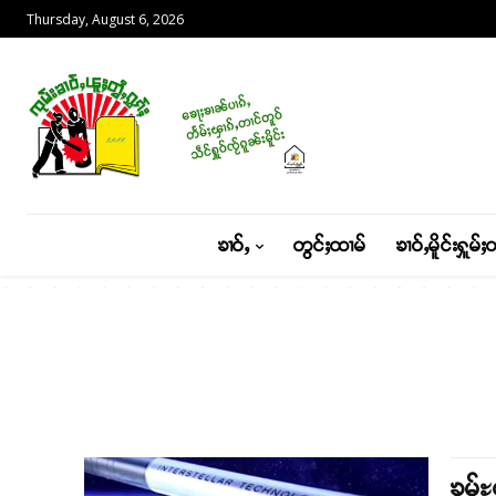
Thursday, August 6, 2026
ၶၢဝ်ႇ
တွင်ႈထၢမ်
ၶၢဝ်ႇမိူင်းႁူမ်ႈ
ၶွမ်