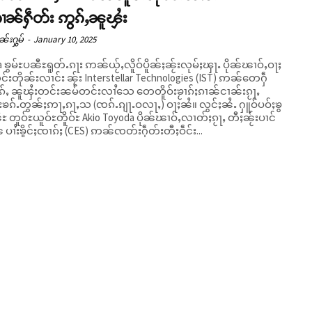
ၢၼ်ႁဵတ်း ဢွၵ်ႇၼူၾႆး
ၼ်းႁွမ်
-
January 10, 2025
 ၶွမ်ႊပၼီႊရူတ်ႉၵႃး ဢၼ်ယႂ်ႇလိူဝ်ပိူၼ်ႈၼႂ်းလုမ်ႈၾႃႉ ပိုၼ်ၽၢဝ်ႇဝႃႈ
းတိုၼ်းလၢင်း ၼႂ်း Interstellar Technologies (IST) ဢၼ်တေႁဵ
ၵ်ႇ ၼူၾႆးတင်းၼမ်တင်းလၢႆသေ တေတိူဝ်းၶႂၢၵ်ႈၵၢၼ်ငၢၼ်းၵႂႃႇ
ၵ်ႉတွၼ်ႈဢႃႇၵႃႇသ (ၸၵ်ႉၵျႃႉဝလႃႇ) ဝႃႈၼႆ။ လွင်ႈၼႆႉ ႁူဝ်ပဝ်ႈၶွ
ႊ တူဝ်ႊယူဝ်ႊတိူဝ်ႊ Akio Toyoda ပိုၼ်ၽၢဝ်ႇလၢတ်ႈၵႂႃႇ တီႈၼႂ်းပၢင်
 ပၢႆးၶိူင်ႈၸၢၵ်ႈ (CES) ဢၼ်ၸတ်းႁဵတ်းတီႈဝဵင်း...