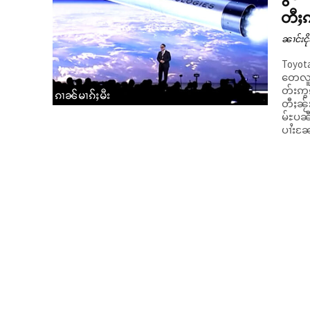
တီႈၵ
ၼၢင်းငို
Toyota
တေလူင်
တ်းဢွ
ၵၢၼ်မၢၵ်ႈမီး
တီႈၼႂ်းၶ
မ်ႊပၼီ
ပၢႆးၼႄ