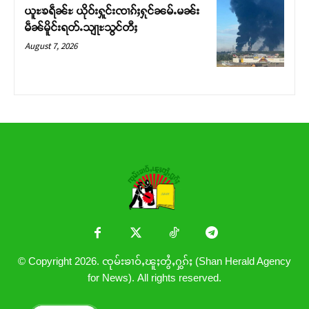
ယူႊၶရဵၼ်ႊ ယိုဝ်းႁူင်းၸၢၵ်ႈႁုင်ၼမ်ႉမၼ်း
မဵၼ်မိူင်းရတ်ႉသျႃႊသွင်တီႈ
August 7, 2026
© Copyright 2026. ၸုမ်းၶၢဝ်ႇၽူႈတွႆႇႁွၵ်ႈ (Shan Herald Agency
for News). All rights reserved.