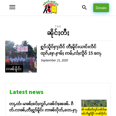
Donate
TAG
ၼိုင်ႈတီႈ
ႁူဝ်သိူဝ်ႁႃသဵင် တီႈမိူင်းယၢင်းလႅင်
ထုၵ်ႇႁႄႉႁၢမ်ႈ ဢမ်ႇလႆႈလိူဝ် 15 ၵေႃႉ
September 21, 2020
ၵၢၼ်မိူင်း
Latest news
တႃႇထႆး-မၢၼ်ႈၶဝ်ႈဢွၵ်ႇၵၼ်ငၢႆႈၼၼ်ႉ ၵဵ
တ်ႉလၢၼ်ႇတီႈႁူဝ်မိူင်း ဢၢၼ်းပိုတ်ႇတေႉႁႃႉ