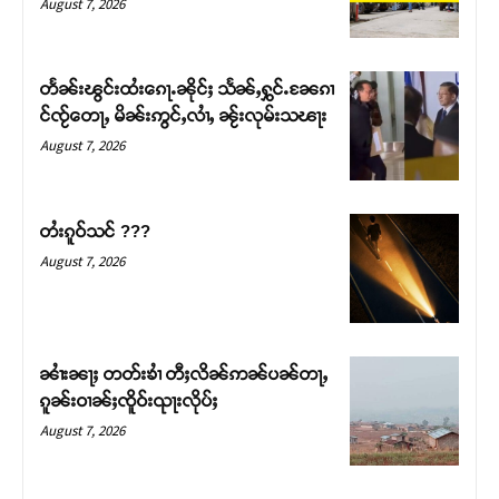
August 7, 2026
တႅၼ်းၽွင်းထႆးၵေႃႉၼိုင်ႈ သႅၼ်ႇႁွင်ႉၼႄၵၢ
င်ၸႂ်တေႃႇ မိၼ်းဢွင်ႇလၢႆႇ ၼႂ်းလုမ်းသၽႃး
August 7, 2026
တႆးၵူဝ်သင် ???
August 7, 2026
Support SHAN
တႃႇႁႂ်ႈသဵင်ၵၢင်ၸႂ်ၵူၼ်းမိူင်း ၵူႈတီႈၵူႈလႅၼ်ပေႃးတေၸွ
ၼၢႆးၼႃႈ တတ်းၶၢႆ တီႈလိၼ်ဢၼ်ပၼ်တႃႇ
တ်ႇ တူဝ်ႈလုမ်ႈၾႃႉၼၼ်ႉ ၶဝ်ႈႁူမ်ႈၵမ်ႉထႅမ် ၸုမ်းၶၢ
ၵူၼ်းဝၢၼ်ႈၸိူဝ်းၺႃးလိုပ်ႈ
ဝ်ႇၽူႈတွႆႇႁွၵ်ႈ လႆႈယူႇၶႃႈဢေႃႈ။
August 7, 2026
Donate Now