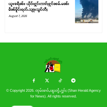
ယူႊၶရဵၼ်ႊ ယိုဝ်းႁူင်းၸၢၵ်ႈႁုင်ၼမ်ႉမၼ်း
မဵၼ်မိူင်းရတ်ႉသျႃႊသွင်တီႈ
August 7, 2026
© Copyright 2026. ၸုမ်းၶၢဝ်ႇၽူႈတွႆႇႁွၵ်ႈ (Shan Herald Agency
for News). All rights reserved.