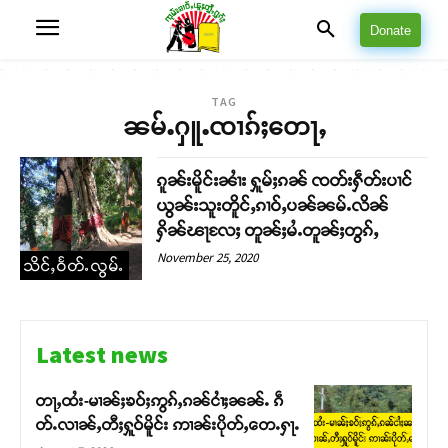
Donate
TAG
ၼမ်ႉႁူႉၸၢၵ်ႈတေႃႇ
ၵူၼ်းမိူင်းၼၢႆး ႁူမ်ႈၵၼ် ၸတ်းႁဵတ်းပၢင်
ယွၼ်းသူးတိူင်ႇၵၢဝ်ႇပၼ်ၼမ်ႉလိၼ်
ႁိၼ်ၽႃလႄႈ တူၼ်ႈမႆႉတူၼ်ႈတွၵ်ႇ
November 25, 2020
သိင်ႇဝႅတ်ႉလွမ်ႉ
Latest news
တႃႇထႆး-မၢၼ်ႈၶဝ်ႈဢွၵ်ႇၵၼ်ငၢႆႈၼၼ်ႉ ၵဵ
တ်ႉလၢၼ်ႇတီႈႁူဝ်မိူင်း ဢၢၼ်းပိုတ်ႇတေႉႁႃႉ