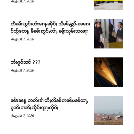
August 7, 2026
တႅၼ်းၽွင်းထႆးၵေႃႉၼိုင်ႈ သႅၼ်ႇႁွင်ႉၼႄၵၢ
င်ၸႂ်တေႃႇ မိၼ်းဢွင်ႇလၢႆႇ ၼႂ်းလုမ်းသၽႃး
August 7, 2026
တႆးၵူဝ်သင် ???
August 7, 2026
Support SHAN
တႃႇႁႂ်ႈသဵင်ၵၢင်ၸႂ်ၵူၼ်းမိူင်း ၵူႈတီႈၵူႈလႅၼ်ပေႃးတေၸွ
ၼၢႆးၼႃႈ တတ်းၶၢႆ တီႈလိၼ်ဢၼ်ပၼ်တႃႇ
တ်ႇ တူဝ်ႈလုမ်ႈၾႃႉၼၼ်ႉ ၶဝ်ႈႁူမ်ႈၵမ်ႉထႅမ် ၸုမ်းၶၢ
ၵူၼ်းဝၢၼ်ႈၸိူဝ်းၺႃးလိုပ်ႈ
ဝ်ႇၽူႈတွႆႇႁွၵ်ႈ လႆႈယူႇၶႃႈဢေႃႈ။
August 7, 2026
Donate Now