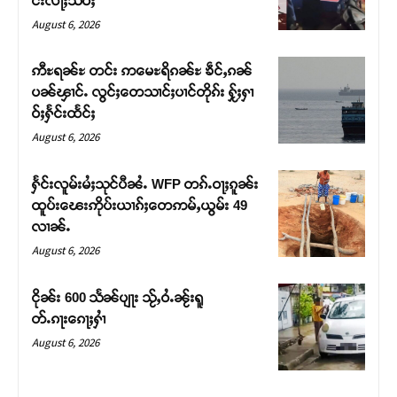
င်းလႃႈသဵဝ်ႈ
August 6, 2026
ဢီႊရၼ်ႊ တင်း ဢမေႊရိၵၼ်ႊ ၶဵင်ႇၵၼ်
ပၼ်ၾၢင်ႉ လွင်ႈတေသၢင်ႈပၢင်တိုၵ်း ႁႂ်ႈႁၢ
ဝ်ႈႁႅင်းထႅင်ႈ
August 6, 2026
ႁႅင်းလူမ်းမႆႈသုင်ပီၼႆႉ WFP တၵ်ႉဝႃႈၵူၼ်း
ထူပ်းၽေးဢိုပ်းယၢၵ်ႈတေဢမ်ႇယွမ်း 49
လၢၼ်ႉ
Support SHAN
August 6, 2026
တႃႇႁႂ်ႈသဵင်ၵၢင်ၸႂ်ၵူၼ်းမိူင်း ၵူႈတီႈၵူႈလႅၼ်ပေႃးတေၸွ
ငိုၼ်း 600 သႅၼ်ပျႃး သႂ်ႇဝႆႉၼႂ်းရူ
တ်ႇ တူဝ်ႈလုမ်ႈၾႃႉၼၼ်ႉ ၶဝ်ႈႁူမ်ႈၵမ်ႉထႅမ် ၸုမ်းၶၢ
တ်ႉၵႃးၵေႃႈႁၢႆ
ဝ်ႇၽူႈတွႆႇႁွၵ်ႈ လႆႈယူႇၶႃႈဢေႃႈ။
August 6, 2026
Donate Now