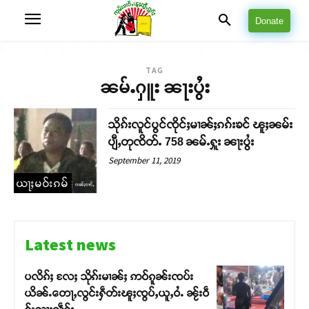
Donate
TAG
ၼမ်ႉႁူး ၼႃးပွႆး
သိုၵ်းလူင်ပွင်ၸိုင်ႈမၢၼ်ႈၵၵ်းၶင် ၽူႈၼမ်း
ပျီႇတုၸိတ်ႉ 758 ၼမ်ႉႁူး ၼႃးပွႆး
September 11, 2019
ယႃႈမဝ်းၵမ်
Latest news
ပလိၵ်ႈ လႄႈ သိုၵ်းမၢၼ်ႈ ဢဝ်ၵူၼ်းၸပ်း
ယိၼ်ႉတေႃႇလွင်းႁဵတ်းၽူႈၸွပ်ႇယူႇဝႆႉ ၼႂ်းဝဵ