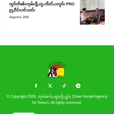
တူဝ်တႅၼ်းၸုမ်းပျီႇတူႉၸိတ်ႉပဢူဝ်း PNO
ၵႂႃႇဝဵင်းပၢင်သၢင်း
August 6, 2026
© Copyright 2026. ၸုမ်းၶၢဝ်ႇၽူႈတွႆႇႁွၵ်ႈ (Shan Herald Agency
for News). All rights reserved.