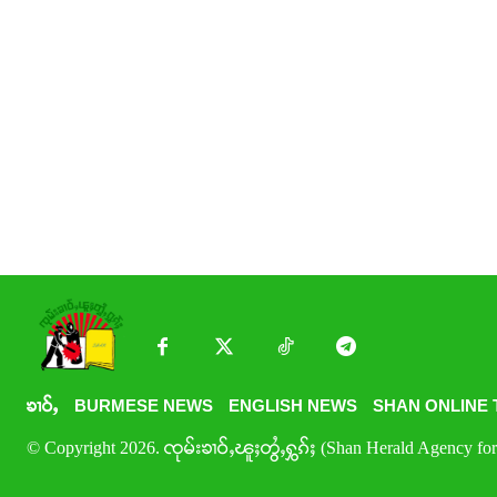
ၶၢဝ်ႇ
BURMESE NEWS
ENGLISH NEWS
SHAN ONLINE 
© Copyright 2026. ၸုမ်းၶၢဝ်ႇၽူႈတွႆႇႁွၵ်ႈ (Shan Herald Agency for 