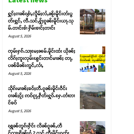
ႁွင်ႈၵၢၼ်ၾၢႆႇလိူမ်ႈလႆႇၼႂ်းမိူင်းတႆးပွ
တ်းႁွင်ႇ ၸီႉသင်ႇႁႂ်ႈၵူၼ်းမိူင်းယႃႉသု
မ်ႉတၢင်းၶၢႆ ႁိမ်းၶၢင်ႈတၢင်း
August 5, 2026
ၸုမ်းႁၵ်ႉသႃမႄႈၼမ်ႉမိူင်းထႆး ယိုၼ်ႈ
လိၵ်ႈၸူးလုမ်းၽွင်းတၢင်မၢၼ်ႈ တႃႇ
ပၼ်မိၼ်းဢွင်ႇလၢႆႇ
August 5, 2026
သိုၵ်းမၢၼ်ႈၶဝ်ႈတီႉၵူၼ်းမိူင်းဝဵင်း
ဝၢၼ်ႈငႂ်ႈ ဢဝ်ၵႂႃႇႁဵတ်းႁူဝ်ႉႁႄႉတၢႆတၢ
င်ၶဝ်
August 5, 2026
ၾူၼ်တူၵ်းႁႅင်း လိၼ်ၵူၼ်ႇတဵ
င်ၺႃးႁိူၼ်းၵွႆ 2 လင် တီႈမိူင်းၵုတ်ႈ