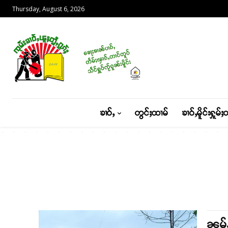
Thursday, August 6, 2026
ၶၢဝ်ႇ
တွင်ႈထၢမ်
ၶၢဝ်ႇမိူင်းႁူမ်ႈ
ၼမ်ႉ