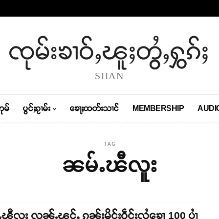
ၸုမ်းၶၢဝ်ႇၽူႈတွႆႇႁွၵ်ႈ
SHAN
တုမ်
ပွင်ႈၵႂၢမ်း
ၶေႃႈထတ်းသၢင်
MEMBERSHIP
AUDI
TAG
ၼမ်ႉၽီလူး
ၽီလူး လူၼ်ႉၾင်ႇ ၵူၼ်းမိူင်းဝဵင်းလွႆၶေႃ 100 ပၢႆ