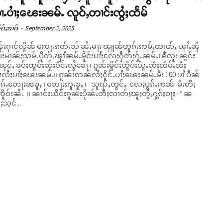
ၢႆႉပၢႆႈၽေးၼမ်ႉ လူဝ်ႇတၢင်းၸွႆႈထႅမ်
ဝ်ႈၶၢဝ်
-
September 2, 2025
်းႁၢင်လိူၼ် ဢေႃးၵတ်ႉသ် ၼႆႉမႃး ၾူၼ်တူၵ်းဢမ်ႇထၢတ်ႇ ၾၢႆႇၼို
ုၵ်းမၢၼ်ႈသမ်ႉပိုတ်ႇၾၢႆၼမ်ႉမိူင်းပၢႆးလႄႈႁဵတ်းႁႂ်ႉၼမ်ႉၽီလူး ၼွင်း
င်ႇ ၶဝ်ႈထူမ်ႈၼႂ်းဝဵင်းလွႆၶေႃ ၊ ၵူၼ်းမိူင်းၸိူဝ်းယူႇတီႈတႅမ်ႇတီႈ
မ်ႉ။ ၵူၼ်းဢၼ်လႆႈငိူင်ႉပၢႆႈၽေးၼမ်ႉမီး 100 ပၢႆ ပဵၼ်
ပွၵ်ႉတေႃးၼၶူႇ ၊ တေႃးဢူႉၶူႇ ၊ သူၺ်ႇတွင်ႇ လႄႈပွၵ်ႉဢၼ် မီးတီႈ
င်းၵူၼ်းပိုၼ်ႉတီႈလၢတ်ႈၽူႈတွႆႇႁွၵ်ႈဝႃႈ -“ ၼ
်ႈသုင်...