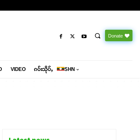
Donate
O
VIDEO
ၵပ်းသိုပ်ႇ
SHN
Latest news