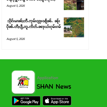
August 5, 2026
သိုၵ်းမၢၼ်ႈတီႉၸုမ်းၵျႃႊၽျႅၼ်ႉ ၼႂ်း
ပိုၼ်ႉတီႈပျီႇတူႉၸိတ်ႉၼႃးယႆးၵုမ်းၵမ်
August 5, 2026