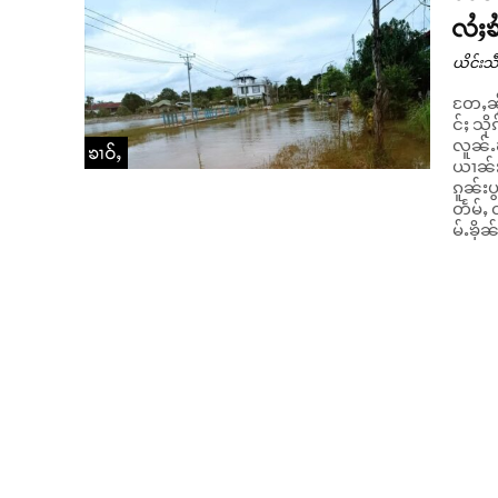
လႆႈၶ
ယိင်းသဵ
တႄႇၼႂ
င်ႈ သိ
လူၼ်ႉၾ
ၶၢဝ်ႇ
ယၢၼ်းလႆႈပၢႆႈၽေးၼ
ၵူၼ်း
တႅမ်ႇ ၸိူဝ်းၼႆႉ ။ ၼၢင်းယိ
မ်ႉၶိုၼ