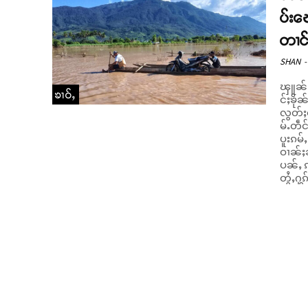
ပ်းၽ
တၢင်
SHAN
-
ၾူၼ်ဢမ
ၶၢဝ်ႇ
င်ႈၶို
လွတ်ႈၽေး တီႈလွႆသ
မ်ႉတဵင
ပူးၵမ်
ဝၢၼ်ႈၼ
ပၼ်ႇ ဢၼ်မီးပိ
တွႆႇႁွ