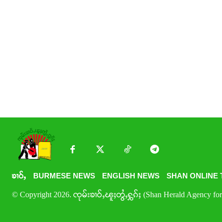
ၶၢဝ်ႇ
BURMESE NEWS
ENGLISH NEWS
SHAN ONLINE 
© Copyright 2026. ၸုမ်းၶၢဝ်ႇၽူႈတွႆႇႁွၵ်ႈ (Shan Herald Agency for 