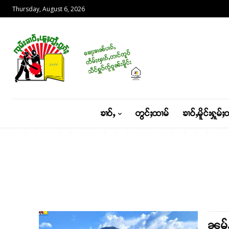
Thursday, August 6, 2026
ၶၢဝ်ႇ
တွင်ႈထၢမ်
ၶၢဝ်ႇမိူင်းႁူမ်ႈ
ၼမ်ႉ