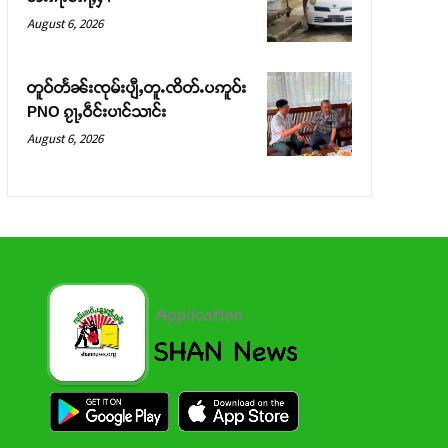
August 6, 2026
တူဝ်တႅၼ်းၸုမ်းပျီႇတူႉၸိတ်ႉပဢူဝ်း
PNO ၵႂႃႇဝဵင်းပၢင်သၢင်း
August 6, 2026