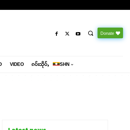
Donate
O
VIDEO
ၵပ်းသိုပ်ႇ
SHN
Latest news