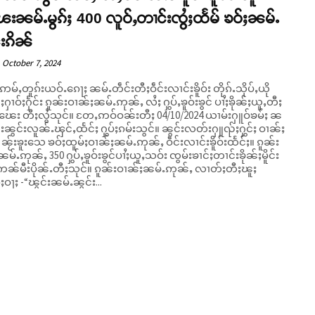
ေးၼမ်ႉမွၵ်ႈ 400 လူဝ်ႇတၢင်းၸွႆႈထႅမ် ၶဝ်ႈၼမ်ႉ
းၵိၼ်
October 7, 2024
်ႇတူၵ်းယဝ်ႉၵေႃႈ ၼမ်ႉတဵင်းတီႈဝဵင်းလၢင်းၶိူဝ်း တိုၵ်ႉသိုပ်ႇယို
ၼ်ႈႁၢဝ်ႈႁႅင်း ၵူၼ်းဝၢၼ်ႈၼမ်ႉဢုၼ်ႇ လႆႈ ႁွပ်ႇၶူဝ်းၶွင် ပၢႆႈၶိုၼ်ႈယူႇတီႈ
ုင်။ တႄႇဢဝ်ဝၼ်းတီႈ 04/10/2024 ယၢမ်းႁူဝ်ၶမ်ႈ ၼ
်းၼွင်းလူၼ်ႉၾင်ႇထႅင်ႈ ႁွပ်ႈၵမ်းသွင်။ ၼွင်းလတ်းႁူၺ်ႈႁွင်ႈ ဝၢၼ်ႈ
ႇ ၼႂ်းၶူးသေ ၶဝ်ႈထူမ်ႈဝၢၼ်ႈၼမ်ႉဢုၼ်ႇ ဝဵင်းလၢင်းၶိူဝ်းထႅင်ႈ။ ၵူၼ်း
မ်ႉဢုၼ်ႇ 350 ႁွပ်ႇၶူဝ်းၶွင်ပၢႆႈယူႇသဝ်း ၸွမ်းၶၢင်ႈတၢင်းၶိုၼ်ႈမိူင်း
ုၼ်ႉတီႈသုင်။ ၵူၼ်းဝၢၼ်ႈၼမ်ႉဢုၼ်ႇ လၢတ်ႈတီႈၽူႈ
ၵ်ႈဝႃႈ -“ၽွင်းၼမ်ႉၼွင်း...