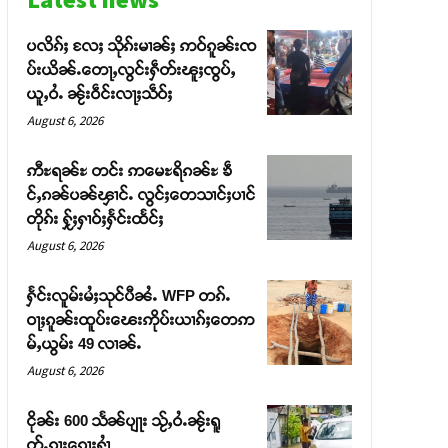
ပလိၵ်ႈ လႄႈ သိုၵ်းမၢၼ်ႈ ဢဝ်ၵူၼ်းၸ
ပ်းယိၼ်ႉတေႃႇလွင်းႁဵတ်းၽူႈၸွပ်ႇ
ယူႇဝႆႉ ၼႂ်းဝဵင်းလႃႈသဵဝ်ႈ
August 6, 2026
ဢီႊရၼ်ႊ တင်း ဢမေႊရိၵၼ်ႊ ၶဵ
င်ႇၵၼ်ပၼ်ၾၢင်ႉ လွင်ႈတေသၢင်ႈပၢင်
တိုၵ်း ႁႂ်ႈႁၢဝ်ႈႁႅင်းထႅင်ႈ
August 6, 2026
ႁႅင်းလူမ်းမႆႈသုင်ပီၼႆႉ WFP တၵ်ႉ
ဝႃႈၵူၼ်းထူပ်းၽေးဢိုပ်းယၢၵ်ႈတေဢ
မ်ႇယွမ်း 49 လၢၼ်ႉ
August 6, 2026
ငိုၼ်း 600 သႅၼ်ပျႃး သႂ်ႇဝႆႉၼႂ်းရူ
တ်ႉၵႃးၵေႃႈႁၢႆ