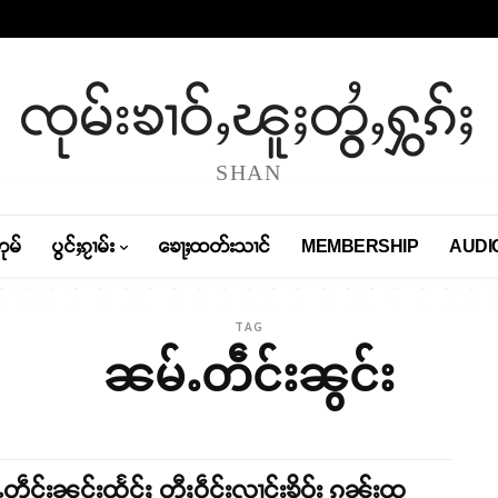
ၸုမ်းၶၢဝ်ႇၽူႈတွႆႇႁွၵ်ႈ
SHAN
တုမ်
ပွင်ႈၵႂၢမ်း
ၶေႃႈထတ်းသၢင်
MEMBERSHIP
AUDI
TAG
ၼမ်ႉတဵင်းၼွင်း
တဵင်းၼွင်းထႅင်ႈ တီႈဝဵင်းလၢင်းၶိူဝ်း ၵူၼ်းထူ