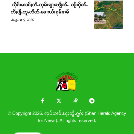
သိုၵ်းမၢၼ်ႈတီႉၸုမ်းၵျႃႊၽျႅၼ်ႉ ၼႂ်းပိုၼ်ႉ
တီႈပျီႇတူႉၸိတ်ႉၼႃးယႆးၵုမ်းၵမ်
August 5, 2026
© Copyright 2026. ၸုမ်းၶၢဝ်ႇၽူႈတွႆႇႁွၵ်ႈ (Shan Herald Agency
for News). All rights reserved.