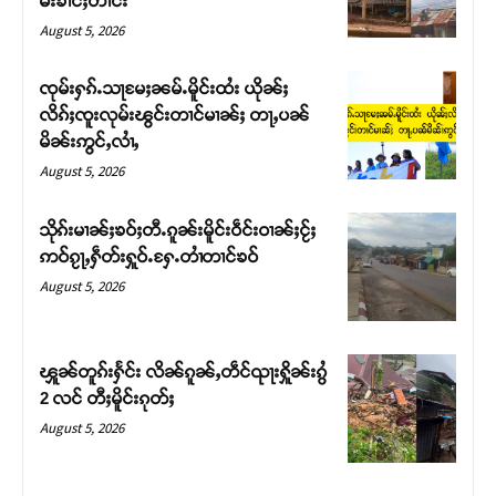
မ်းၶၢင်ႈတၢင်း
August 5, 2026
ၸုမ်းႁၵ်ႉသႃမႄႈၼမ်ႉမိူင်းထႆး ယိုၼ်ႈ
လိၵ်ႈၸူးလုမ်းၽွင်းတၢင်မၢၼ်ႈ တႃႇပၼ်
မိၼ်းဢွင်ႇလၢႆႇ
August 5, 2026
သိုၵ်းမၢၼ်ႈၶဝ်ႈတီႉၵူၼ်းမိူင်းဝဵင်းဝၢၼ်ႈငႂ်ႈ
ဢဝ်ၵႂႃႇႁဵတ်းႁူဝ်ႉႁႄႉတၢႆတၢင်ၶဝ်
August 5, 2026
Support SHAN
တႃႇႁႂ်ႈသဵင်ၵၢင်ၸႂ်ၵူၼ်းမိူင်း ၵူႈတီႈၵူႈလႅၼ်ပေႃးတေၸွ
ၾူၼ်တူၵ်းႁႅင်း လိၼ်ၵူၼ်ႇတဵင်ၺႃးႁိူၼ်းၵွႆ
တ်ႇ တူဝ်ႈလုမ်ႈၾႃႉၼၼ်ႉ ၶဝ်ႈႁူမ်ႈၵမ်ႉထႅမ် ၸုမ်းၶၢ
2 လင် တီႈမိူင်းၵုတ်ႈ
ဝ်ႇၽူႈတွႆႇႁွၵ်ႈ လႆႈယူႇၶႃႈဢေႃႈ။
August 5, 2026
Donate Now