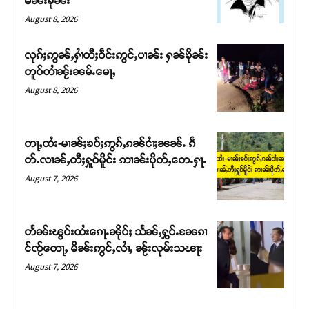
မၼ်းၶိုၼ်း
August 8, 2026
လုၵ်ႈဢွၼ်ႇႁၢႆတီႈဝဵင်းဢွင်ႇပၢၼ်း ႁၼ်ၶိုၼ်း
တူဝ်တၢႆၼႂ်းၼမ်ႉမေႃႇ
August 8, 2026
တႃႇထႆး-မၢၼ်ႈၶဝ်ႈဢွၵ်ႇၵၼ်ငၢႆႈၼၼ်ႉ ၵဵ
တ်ႉလၢၼ်ႇတီႈႁူဝ်မိူင်း ဢၢၼ်းပိုတ်ႇတေႉႁႃႉ
August 7, 2026
Support SHAN
တႃႇႁႂ်ႈသဵင်ၵၢင်ၸႂ်ၵူၼ်းမိူင်း ၵူႈတီႈၵူႈလႅၼ်ပေႃးတေၸွ
တႅၼ်းၽွင်းထႆးၵေႃႉၼိုင်ႈ သႅၼ်ႇႁွင်ႉၼႄၵၢ
တ်ႇ တူဝ်ႈလုမ်ႈၾႃႉၼၼ်ႉ ၶဝ်ႈႁူမ်ႈၵမ်ႉထႅမ် ၸုမ်းၶၢ
င်ၸႂ်တေႃႇ မိၼ်းဢွင်ႇလၢႆႇ ၼႂ်းလုမ်းသၽႃး
ဝ်ႇၽူႈတွႆႇႁွၵ်ႈ လႆႈယူႇၶႃႈဢေႃႈ။
August 7, 2026
Donate Now