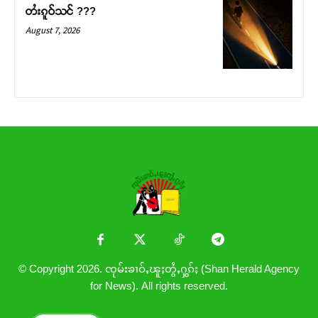
တႆးၵူဝ်သင် ???
August 7, 2026
© Copyright 2026. ၸုမ်းၶၢဝ်ႇၽူႈတွႆႇႁွၵ်ႈ (Shan Herald Agency
for News). All rights reserved.