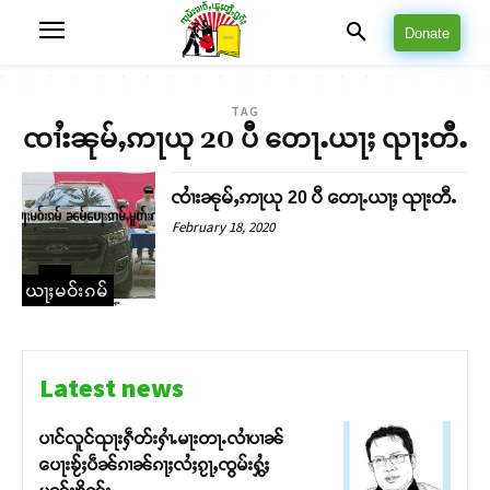
Donate
TAG
ၸၢႆးၼုမ်ႇဢႃယု 20 ပီ တေႃႉယႃႈ ၺႃးတီႉ
ၸၢႆးၼုမ်ႇဢႃယု 20 ပီ တေႃႉယႃႈ ၺႃးတီႉ
February 18, 2020
ယႃႈမဝ်းၵမ်
Latest news
ပၢင်လူင်ၺႃးႁဵတ်းႁၢႆႉမႃးတႃႉလၢႆပၢၼ် ​​
ပေႃးၶႂ်ႈပဵၼ်ၵၢၼ်ၵႃႈလႆႈၵႂႃႇၸွမ်းႁွႆႈ