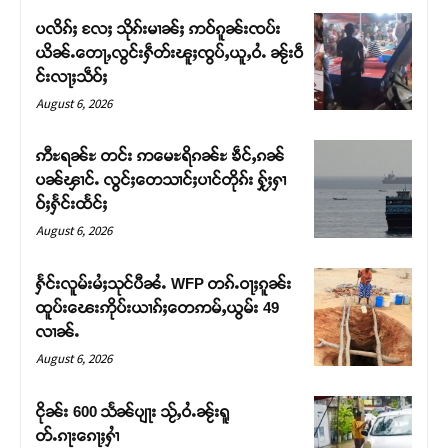
ပလိၵ်ႈ လႄႈ သိုၵ်းမၢၼ်ႈ ဢဝ်ၵူၼ်းၸပ်း
ယိၼ်ႉတေႃႇလွင်းႁဵတ်းၽူႈၸွပ်ႇယူႇဝႆႉ ၼႂ်းဝဵ
င်းလႃႈသဵဝ်ႈ
August 6, 2026
ဢီႊရၼ်ႊ တင်း ဢမေႊရိၵၼ်ႊ ၶဵင်ႇၵၼ်
ပၼ်ၾၢင်ႉ လွင်ႈတေသၢင်ႈပၢင်တိုၵ်း ႁႂ်ႈႁၢ
ဝ်ႈႁႅင်းထႅင်ႈ
August 6, 2026
ႁႅင်းလူမ်းမႆႈသုင်ပီၼႆႉ WFP တၵ်ႉဝႃႈၵူၼ်း
Support SHAN
ထူပ်းၽေးဢိုပ်းယၢၵ်ႈတေဢမ်ႇယွမ်း 49
လၢၼ်ႉ
တႃႇႁႂ်ႈသဵင်ၵၢင်ၸႂ်ၵူၼ်းမိူင်း ၵူႈတီႈၵူႈလႅၼ်ပေႃးတေၸွ
August 6, 2026
တ်ႇ တူဝ်ႈလုမ်ႈၾႃႉၼၼ်ႉ ၶဝ်ႈႁူမ်ႈၵမ်ႉထႅမ် ၸုမ်းၶၢ
ဝ်ႇၽူႈတွႆႇႁွၵ်ႈ လႆႈယူႇၶႃႈဢေႃႈ။
ငိုၼ်း 600 သႅၼ်ပျႃး သႂ်ႇဝႆႉၼႂ်းရူ
တ်ႉၵႃးၵေႃႈႁၢႆ