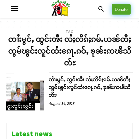
Donate
TAG
ၸၢႆးမွင်ႇ ထွင်းၻီး လႆႈလိၵ်ႈၵမ်ႉယၼ်တီႈ
ၸွမ်ၽွင်းလူင်ထႆးၵေႃႉၵဝ်ႇ ၶုၼ်းဢၽိသိ
တ်ႊ
ၸၢႆးမွင်ႇ ထွင်းၻီး လႆႈလိၵ်ႈၵမ်ႉယၼ်တီႈ
ၸွမ်ၽွင်းလူင်ထႆးၵေႃႉၵဝ်ႇ ၶုၼ်းဢၽိသိ
တ်ႊ
August 14, 2018
ၵူႈလွင်ႈလွင်ႈ
Latest news