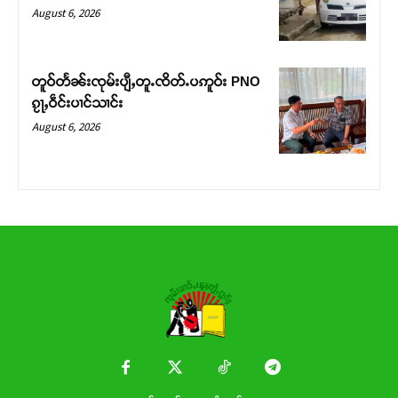
Donate Now
August 6, 2026
တူဝ်တႅၼ်းၸုမ်းပျီႇတူႉၸိတ်ႉပဢူဝ်း PNO
ၵႂႃႇဝဵင်းပၢင်သၢင်း
August 6, 2026