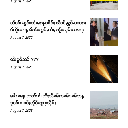
August 7, 2026
တႅၼ်းၽွင်းထႆးၵေႃႉၼိုင်ႈ သႅၼ်ႇႁွင်ႉၼႄၵၢ
င်ၸႂ်တေႃႇ မိၼ်းဢွင်ႇလၢႆႇ ၼႂ်းလုမ်းသၽႃး
August 7, 2026
တႆးၵူဝ်သင် ???
August 7, 2026
Support SHAN
တႃႇႁႂ်ႈသဵင်ၵၢင်ၸႂ်ၵူၼ်းမိူင်း ၵူႈတီႈၵူႈလႅၼ်ပေႃးတေၸွ
ၼၢႆးၼႃႈ တတ်းၶၢႆ တီႈလိၼ်ဢၼ်ပၼ်တႃႇ
တ်ႇ တူဝ်ႈလုမ်ႈၾႃႉၼၼ်ႉ ၶဝ်ႈႁူမ်ႈၵမ်ႉထႅမ် ၸုမ်းၶၢ
ၵူၼ်းဝၢၼ်ႈၸိူဝ်းၺႃးလိုပ်ႈ
ဝ်ႇၽူႈတွႆႇႁွၵ်ႈ လႆႈယူႇၶႃႈဢေႃႈ။
August 7, 2026
Donate Now