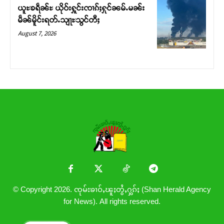
ယူႊၶရဵၼ်ႊ ယိုဝ်းႁူင်းၸၢၵ်ႈႁုင်ၼမ်ႉမၼ်း
မဵၼ်မိူင်းရတ်ႉသျႃႊသွင်တီႈ
August 7, 2026
© Copyright 2026. ၸုမ်းၶၢဝ်ႇၽူႈတွႆႇႁွၵ်ႈ (Shan Herald Agency
for News). All rights reserved.