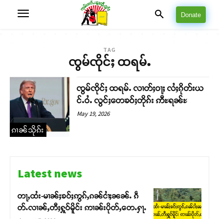
Donate
TAG
ၸွမ်ၸိုင်ႈ ထရမ်ႉ
ၸွမ်ၸိုင်ႈ ထရမ်ႉ လၢတ်ႈဝႃႈ လႆႈၵိုတ်းယ
င်ႉဝႆႉ လွင်ႈတေၶဝ်ႈတိုၵ်း ဢီႊရၼ်ႊ
May 19, 2026
ၵၢၼ်သိုၵ်း
Latest news
တႃႇထႆး-မၢၼ်ႈၶဝ်ႈဢွၵ်ႇၵၼ်ငၢႆႈၼၼ်ႉ ၵဵ
တ်ႉလၢၼ်ႇတီႈႁူဝ်မိူင်း ဢၢၼ်းပိုတ်ႇတေႉႁႃႉ