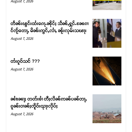
August 7, 2026
တႅၼ်းၽွင်းထႆးၵေႃႉၼိုင်ႈ သႅၼ်ႇႁွင်ႉၼႄၵၢ
င်ၸႂ်တေႃႇ မိၼ်းဢွင်ႇလၢႆႇ ၼႂ်းလုမ်းသၽႃး
August 7, 2026
တႆးၵူဝ်သင် ???
August 7, 2026
Support SHAN
တႃႇႁႂ်ႈသဵင်ၵၢင်ၸႂ်ၵူၼ်းမိူင်း ၵူႈတီႈၵူႈလႅၼ်ပေႃးတေၸွ
ၼၢႆးၼႃႈ တတ်းၶၢႆ တီႈလိၼ်ဢၼ်ပၼ်တႃႇ
တ်ႇ တူဝ်ႈလုမ်ႈၾႃႉၼၼ်ႉ ၶဝ်ႈႁူမ်ႈၵမ်ႉထႅမ် ၸုမ်းၶၢ
ၵူၼ်းဝၢၼ်ႈၸိူဝ်းၺႃးလိုပ်ႈ
ဝ်ႇၽူႈတွႆႇႁွၵ်ႈ လႆႈယူႇၶႃႈဢေႃႈ။
August 7, 2026
Donate Now