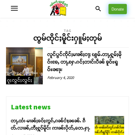
Donate
TAG
ၸွမ်ၸိုင်ႈမိူင်းႁူမ်ႈတုမ်
လူင်ပွင်ၸိုင်ႈမၢၼ်ႈဝႃႈ ၽွမ်ႉတႃႇႁူမ်ႈမို
ဝ်းၶႄႇ တႃႇႁႄႉၵင်ႈတၢင်းပဵၼ် ၶူဝ်ႊရူ
ဝ်ႊၼႃႊ
February 4, 2020
ၵူႈလွင်ႈလွင်ႈ
Latest news
တႃႇထႆး-မၢၼ်ႈၶဝ်ႈဢွၵ်ႇၵၼ်ငၢႆႈၼၼ်ႉ ၵဵ
တ်ႉလၢၼ်ႇတီႈႁူဝ်မိူင်း ဢၢၼ်းပိုတ်ႇတေႉႁႃႉ