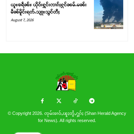
ယူႊၶရဵၼ်ႊ ယိုဝ်းႁူင်းၸၢၵ်ႈႁုင်ၼမ်ႉမၼ်း
မဵၼ်မိူင်းရတ်ႉသျႃႊသွင်တီႈ
August 7, 2026
© Copyright 2026. ၸုမ်းၶၢဝ်ႇၽူႈတွႆႇႁွၵ်ႈ (Shan Herald Agency
for News). All rights reserved.