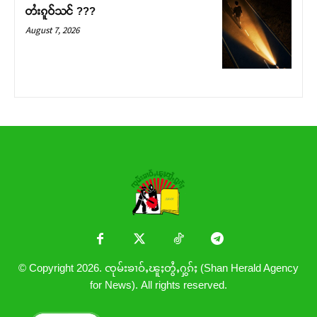
တႆးၵူဝ်သင် ???
August 7, 2026
© Copyright 2026. ၸုမ်းၶၢဝ်ႇၽူႈတွႆႇႁွၵ်ႈ (Shan Herald Agency
for News). All rights reserved.