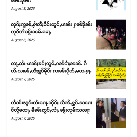
မၼ်းၶိုၼ်း
August 8, 2026
လုၵ်ႈဢွၼ်ႇႁၢႆတီႈဝဵင်းဢွင်ႇပၢၼ်း ႁၼ်ၶိုၼ်း
တူဝ်တၢႆၼႂ်းၼမ်ႉမေႃႇ
August 8, 2026
တႃႇထႆး-မၢၼ်ႈၶဝ်ႈဢွၵ်ႇၵၼ်ငၢႆႈၼၼ်ႉ ၵဵ
တ်ႉလၢၼ်ႇတီႈႁူဝ်မိူင်း ဢၢၼ်းပိုတ်ႇတေႉႁႃႉ
August 7, 2026
Support SHAN
တႃႇႁႂ်ႈသဵင်ၵၢင်ၸႂ်ၵူၼ်းမိူင်း ၵူႈတီႈၵူႈလႅၼ်ပေႃးတေၸွ
တႅၼ်းၽွင်းထႆးၵေႃႉၼိုင်ႈ သႅၼ်ႇႁွင်ႉၼႄၵၢ
တ်ႇ တူဝ်ႈလုမ်ႈၾႃႉၼၼ်ႉ ၶဝ်ႈႁူမ်ႈၵမ်ႉထႅမ် ၸုမ်းၶၢ
င်ၸႂ်တေႃႇ မိၼ်းဢွင်ႇလၢႆႇ ၼႂ်းလုမ်းသၽႃး
ဝ်ႇၽူႈတွႆႇႁွၵ်ႈ လႆႈယူႇၶႃႈဢေႃႈ။
August 7, 2026
Donate Now