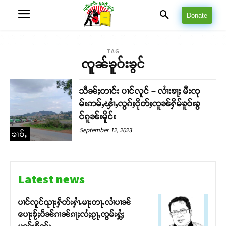
Donate
TAG
ၸူၼ်ၶူဝ်းၶွင်
သဵၼ်ႈတၢင်း ပၢင်လူင် – လၢႆးၶႃႈ မီးၸု
မ်းဢမ်ႇၾၢႆႇလွၵ်ႈငိုတ်ႈၸူၼ်ႁိမ်ၶူဝ်းၶွ
င်ၵူၼ်းမိူင်း
September 12, 2023
ၶၢဝ်ႇ
Latest news
ပၢင်လူင်ၺႃးႁဵတ်းႁၢႆႉမႃးတႃႉလၢႆပၢၼ် ​​
ပေႃးၶႂ်ႈပဵၼ်ၵၢၼ်ၵႃႈလႆႈၵႂႃႇၸွမ်းႁွႆႈ