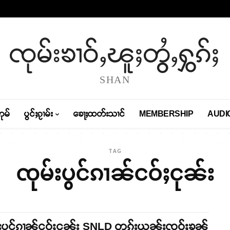
ၸုမ်းၶၢဝ်ႇၽူႈတွႆႇႁွၵ်ႈ
SHAN
တုမ်
ပွင်ႈၵႂၢမ်း
ၶေႃႈထတ်းသၢင်
MEMBERSHIP
AUDI
TAG
ၸုမ်းပွင်ၵၢၼ်ငဝ်ႈငုၼ်း
းပွင်ၵၢၼ်ငဝ်ႈငုၼ်း SNLD တုၵ်းယွၼ်းၸဝ်ႈၶုၼ်