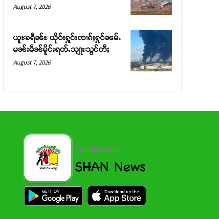
August 7, 2026
ယူႊၶရဵၼ်ႊ ယိုဝ်းႁူင်းၸၢၵ်ႈႁုင်ၼမ်ႉ
မၼ်းမဵၼ်မိူင်းရတ်ႉသျႃႊသွင်တီႈ
August 7, 2026