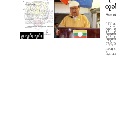
ထုၼ်
Hom H
CEC ၶွ
ႁိုဝ် 
ဝ်ႈၶုၼ
ၵူႈလွင်ႈလွင်ႈ
ဝ်ႈၶုၼ
27/9/2
လႄႈ ယ
င်ႇၼႄၶ