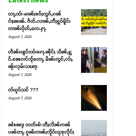
တႃႇထႆး-မၢၼ်ႈၶဝ်ႈဢွၵ်ႇၵၼ်
ငၢႆႈၼၼ်ႉ ၵဵတ်ႉလၢၼ်ႇတီႈႁူဝ်မိူင်း
ဢၢၼ်းပိုတ်ႇတေႉႁႃႉ
August 7, 2026
တႅၼ်းၽွင်းထႆးၵေႃႉၼိုင်ႈ သႅၼ်ႇႁွ
င်ႉၼႄၵၢင်ၸႂ်တေႃႇ မိၼ်းဢွင်ႇလၢႆႇ
ၼႂ်းလုမ်းသၽႃး
August 7, 2026
တႆးၵူဝ်သင် ???
August 7, 2026
ၼၢႆးၼႃႈ တတ်းၶၢႆ တီႈလိၼ်ဢၼ်
ပၼ်တႃႇ ၵူၼ်းဝၢၼ်ႈၸိူဝ်းၺႃးလိုပ်ႈ