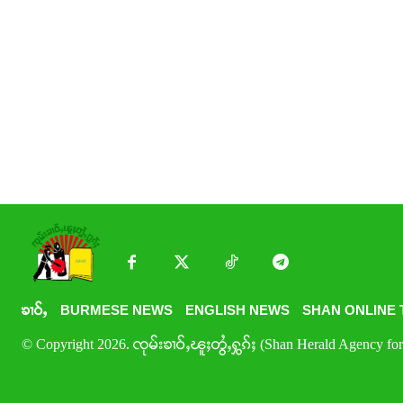
ၶၢဝ်ႇ
BURMESE NEWS
ENGLISH NEWS
SHAN ONLINE 
© Copyright 2026. ၸုမ်းၶၢဝ်ႇၽူႈတွႆႇႁွၵ်ႈ (Shan Herald Agency for 