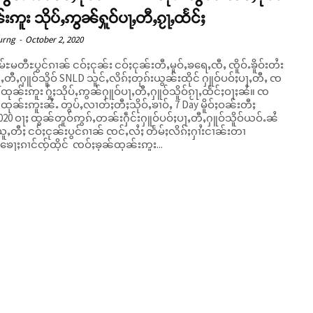
းဢူး သိုပ်ႇဢွၼ်ႁူဝ်ပႃႇတီႇၵႂႃႇထႅင်ႈ
urng
-
October 2, 2020
မ်ႊမတီႊပွင်ၵၢၼ် ငဝ်ႈငုၼ်း ငဝ်ႈငုၼ်းတီႇမူဝ်ႇၶရေႇၸီႇ ၸိူဝ်ႉၶိူဝ်းတႆး
ပႃႇတီႇႁူဝ်သိူဝ် SNLD သူင်ႇလိၵ်ႈတုၵ်းယွၼ်းထိုင် ႁူဝ်ပဝ်ႈပႃႇတီႇ ၸ
်ထုၼ်းဢူး ႁႂ်ႈသိုပ်ႇဢွၼ်ႁူဝ်ပႃႇတီႇႁူဝ်သိူဝ်ၵႂႃႇထႅင်ႈဝႃႈၼႆ။ ၸ
်ထုၼ်းဢူးၼႆႉ တွပ်ႇလၢတ်ႈတီႈသိုဝ်ႇၶၢဝ်ႇ 7 Day မိူဝ်ႈဝၼ်းတီႈ
020 ဝႃႈ ထွၼ်တူဝ်ဢွၵ်ႇတၼ်းႁဵင်းႁူဝ်ပဝ်ႈပႃႇတီႇႁူဝ်သိူဝ်ယဝ်ႉၼႆ
ူႇတီႈ ငဝ်ႈငုၼ်းပွင်ၵၢၼ် ၸင်ႇလႆႈ တႅမ်ႈလိၵ်ႈႁၢႆးငၢၼ်းတၢ
ေႃႈၵၢင်ၸႂ်ထိုင် ၸဝ်ႈၶုၼ်ထုၼ်းဢူး...