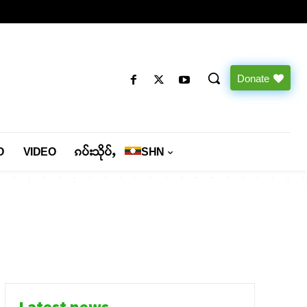
Donate
O
VIDEO
ၵပ်းသိုပ်ႇ
SHN
Latest news