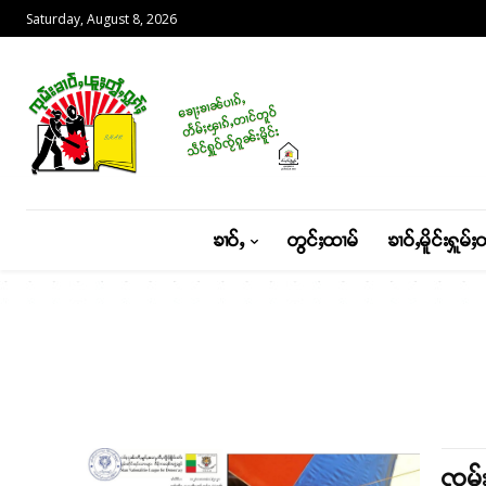
Saturday, August 8, 2026
ၶၢဝ်ႇ
တွင်ႈထၢမ်
ၶၢဝ်ႇမိူင်းႁူမ်ႈ
ၸုမ်