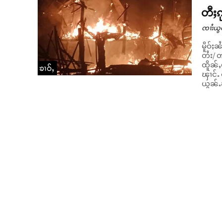
တီႈၵ
ၸၢႆးယွ
မိူဝ်ႈ
တႆး/ တ
ထိူၼ်ႇ
ၶၢဝ်ႇ
ၾၢင်ႉ ၽေးၾႆး
ယွၼ်ႉၾ