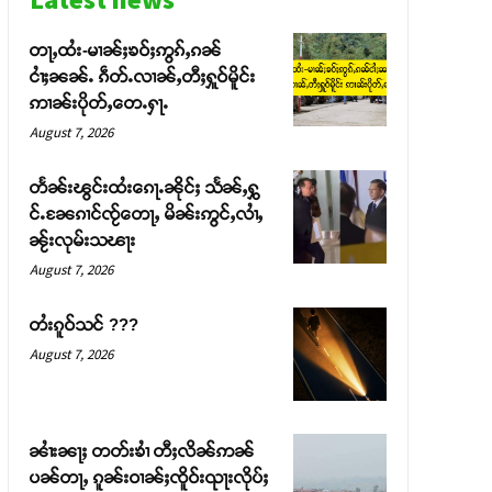
တႃႇထႆး-မၢၼ်ႈၶဝ်ႈဢွၵ်ႇၵၼ်
ငၢႆႈၼၼ်ႉ ၵဵတ်ႉလၢၼ်ႇတီႈႁူဝ်မိူင်း
ဢၢၼ်းပိုတ်ႇတေႉႁႃႉ
August 7, 2026
တႅၼ်းၽွင်းထႆးၵေႃႉၼိုင်ႈ သႅၼ်ႇႁွ
င်ႉၼႄၵၢင်ၸႂ်တေႃႇ မိၼ်းဢွင်ႇလၢႆႇ
ၼႂ်းလုမ်းသၽႃး
August 7, 2026
တႆးၵူဝ်သင် ???
August 7, 2026
ၼၢႆးၼႃႈ တတ်းၶၢႆ တီႈလိၼ်ဢၼ်
ပၼ်တႃႇ ၵူၼ်းဝၢၼ်ႈၸိူဝ်းၺႃးလိုပ်ႈ