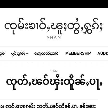
ၸုမ်းၶၢဝ်ႇၽူႈတွႆႇႁွၵ်ႈ
SHAN
တုမ်
ပွင်ႈၵႂၢမ်း
ၶေႃႈထတ်းသၢင်
MEMBERSHIP
AUDI
TAG
ၸုတ်ႇၽဝ်ၾႆးထိူၼ်ႇပႃႇ
 ဢွၵ်ႇၶေႃႈႁၢမ်ႈ ၸုတ်ႇၽဝ်ထိူၼ်ႇပႃႇ ၼႂ်းၼႃႈ