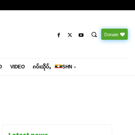
Donate
O
VIDEO
ၵပ်းသိုပ်ႇ
SHN
Latest news