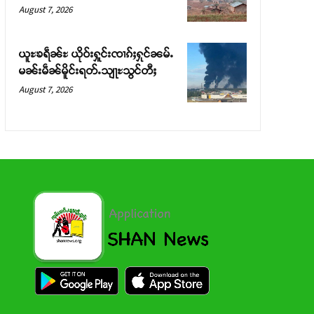
August 7, 2026
ယူႊၶရဵၼ်ႊ ယိုဝ်းႁူင်းၸၢၵ်ႈႁုင်ၼမ်ႉ
မၼ်းမဵၼ်မိူင်းရတ်ႉသျႃႊသွင်တီႈ
August 7, 2026