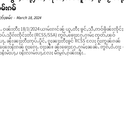
ုမ်းၵမ်
တ်ႈၶမ်း
-
March 18, 2024
ၼႆႉ ဝၼ်းတီႈ 18/3/2024 ယၢမ်းၵၢင်ၼႂ် ယူႇတီႈ ၶွင်ႇသီႇဢဝ်ၶိုၼ်းၸိုင်ႈ
ပ်ႉသိုၵ်းၸိုင်ႈတႆး (RCSS/SSA) ဢွၵ်ႇၶေႃႈႁႄႉႁၢမ်ႈ ၸုတ်ႇၽဝ်
ပႃႇ ၼႂ်းၼႃႈတီႈဢုပ်ႉပိူင်ႇ ၵူႈၼႃႈတီႈၶွင် RCSS လႄႈ ႁႂ်ႈဢွၼ်ၵၼ်
ၵၼ် ၵူႈၵေႃႉ ဝႃႈၼႆ။ ၼႂ်းၶေႃႈႁႄႉႁၢမ်ႈၼၼ်ႉ ဢွၵ်ႇဝႆႉဝႃႈ -
ႆးမႆႈပႃႇ၊ ၾႆးလၢမ်းပႃႇလႄႈ မီးမွၵ်ႇၵႂၼ်းၾႆး...