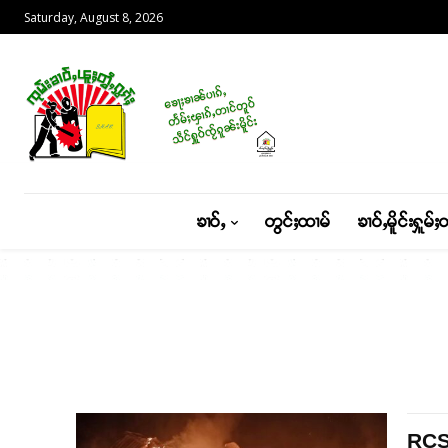
Saturday, August 8, 2026
ၶၢဝ်ႇ
တွင်ႈထၢမ်
ၶၢဝ်ႇမိူင်းႁူမ်ႈ
RCSS