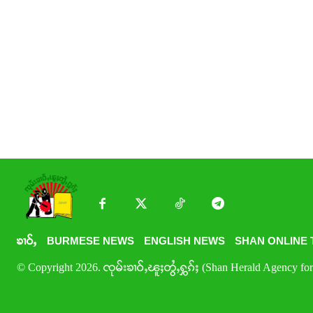
ၶၢဝ်ႇ
BURMESE NEWS
ENGLISH NEWS
SHAN ONLINE 
© Copyright 2026. ၸုမ်းၶၢဝ်ႇၽူႈတွႆႇႁွၵ်ႈ (Shan Herald Agency for 