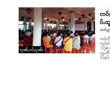
ၸဝ်ႈ
ပ်ႉထ
ၸၢႆးယွ
ၸဝ်ႈႁႆ
လွၵ်းလ
7 (ပုံစံ ၇
သုၼ်ႇလႆႈၵူၼ်း
ယူႇတီ
င်ႁူပ်