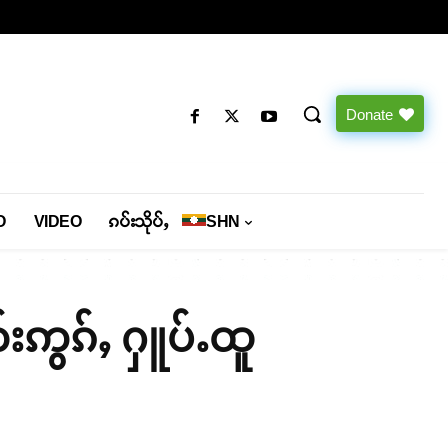
Donate
O
VIDEO
ၵပ်းသိုပ်ႇ
SHN
်းဢွၵ်ႇ ႁူပ်ႉထူ