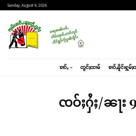
Sunday, August 9, 2026
ၶၢဝ်ႇ
တွင်ႈထၢမ်
ၶၢဝ်ႇမိူင်းႁူမ်ႈ
ၸဝ်ႈႁႆႈ/ၼႃး 9 