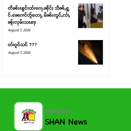
တႅၼ်းၽွင်းထႆးၵေႃႉၼိုင်ႈ သႅၼ်ႇႁွ
င်ႉၼႄၵၢင်ၸႂ်တေႃႇ မိၼ်းဢွင်ႇလၢႆႇ
ၼႂ်းလုမ်းသၽႃး
August 7, 2026
တႆးၵူဝ်သင် ???
August 7, 2026