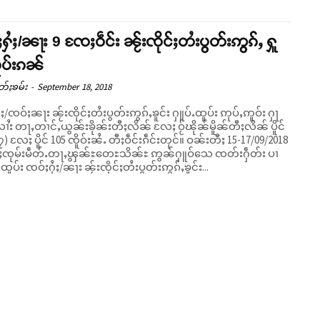
ႁႆႈ/ၼႃး 9 ၸႄႈဝဵင်း ၼႂ်းၸိုင်ႈတႆးပွတ်းဢွၵ်ႇ ႁူ
ူပ်းၵၼ်
တ်ႈၶမ်း
-
September 18, 2018
ႈ/ၸဝ်ႈၼႃး ၼႂ်းၸိုင်ႈတႆးပွတ်းဢွၵ်ႇၶူင်း ႁူပ်ႉထူပ်း ဢုပ်ႇဢူဝ်း ႁႃ
ၢႆး တႃႇတၢင်ႇယွၼ်းၶိုၼ်းတီႈလိၼ် လႄႈ ဝႂ်ၽိုၼ်မိူၼ်တီႈလိၼ် ပိူင်
) လႄႈ ပိူင် 105 ၸိူဝ်းၼႆႉ တီႈဝဵင်းၵဵင်းတုင်။ ဝၼ်းတီႈ 15-17/09/2018
ႈၸုမ်းမဵတ်ႉတႃႇၾွၼ်ႊတေႊသိၼ်ႊ ဢွၼ်ႁူဝ်သေ ၸတ်းႁဵတ်း ပၢ
ႉထူပ်း ၸဝ်ႈႁႆႈ/ၼႃး ၼႂ်းၸိုင်ႈတႆးပွတ်းဢွၵ်ႇၶူင်း...