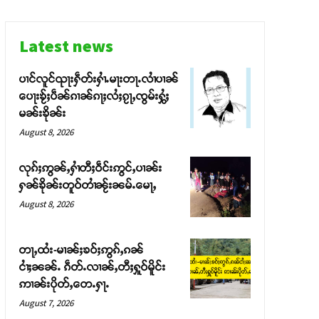
Latest news
ပၢင်လူင်ၺႃးႁဵတ်းႁၢႆႉမႃးတႃႉလၢႆပၢၼ် ​​
ပေႃးၶႂ်ႈပဵၼ်ၵၢၼ်ၵႃႈလႆႈၵႂႃႇၸွမ်းႁွႆႈ
မၼ်းၶိုၼ်း
August 8, 2026
လုၵ်ႈဢွၼ်ႇႁၢႆတီႈဝဵင်းဢွင်ႇပၢၼ်း
ႁၼ်ၶိုၼ်းတူဝ်တၢႆၼႂ်းၼမ်ႉမေႃႇ
August 8, 2026
တႃႇထႆး-မၢၼ်ႈၶဝ်ႈဢွၵ်ႇၵၼ်
ငၢႆႈၼၼ်ႉ ၵဵတ်ႉလၢၼ်ႇတီႈႁူဝ်မိူင်း
ဢၢၼ်းပိုတ်ႇတေႉႁႃႉ
August 7, 2026