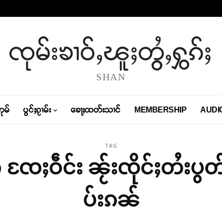
ၸုမ်းၶၢဝ်ႇၽူႈတွႆႇႁွၵ်ႈ
SHAN
တုမ်
ပွင်ႈၵႂၢမ်း
ၶေႃႈထတ်းသၢင်
MEMBERSHIP
AUDI
TAG
ၸႄႈဝဵင်း ၼႂ်းၸိုင်ႈတႆးပွတ
ပ်းၵၼ်