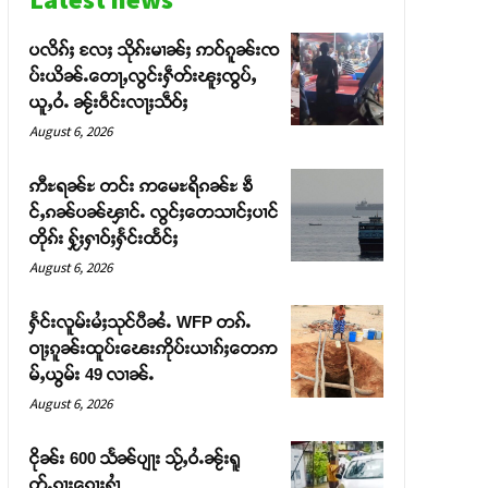
ပလိၵ်ႈ လႄႈ သိုၵ်းမၢၼ်ႈ ဢဝ်ၵူၼ်းၸ
ပ်းယိၼ်ႉတေႃႇလွင်းႁဵတ်းၽူႈၸွပ်ႇ
ယူႇဝႆႉ ၼႂ်းဝဵင်းလႃႈသဵဝ်ႈ
August 6, 2026
ဢီႊရၼ်ႊ တင်း ဢမေႊရိၵၼ်ႊ ၶဵ
င်ႇၵၼ်ပၼ်ၾၢင်ႉ လွင်ႈတေသၢင်ႈပၢင်
တိုၵ်း ႁႂ်ႈႁၢဝ်ႈႁႅင်းထႅင်ႈ
August 6, 2026
ႁႅင်းလူမ်းမႆႈသုင်ပီၼႆႉ WFP တၵ်ႉ
ဝႃႈၵူၼ်းထူပ်းၽေးဢိုပ်းယၢၵ်ႈတေဢ
မ်ႇယွမ်း 49 လၢၼ်ႉ
August 6, 2026
ငိုၼ်း 600 သႅၼ်ပျႃး သႂ်ႇဝႆႉၼႂ်းရူ
တ်ႉၵႃးၵေႃႈႁၢႆ