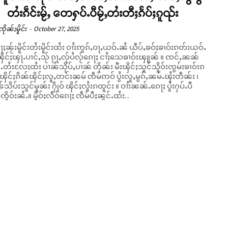
် တႆးၵဵင်းမႂ်ႇ တေႁပ်ႉပီမႂ်ႇတႆးတီႈၵႅပ်ႈၵူၺ်း
ိုၼ်ႈမိူင်း
-
October 27, 2025
ႈၼႂ်းမိူင်းတႆးမိူင်းထႆး ဝၢႆးဢွၵ်ႇဝႃႇယဝ်ႉၼႆ ယဵပ်ႇၶဝ်ႈၶၢဝ်းၵတ်းယဝ်ႉ
ိင်ႈၾႃႉပၢင်ႇသႂ် ၵႂႃႇလႂ်ပႆလႂ်ၵေႃႈ ငၢႆႈသေၶၢဝ်းၾူၼ် ။ ၸင်ႇၼၼ်
်ႉတႆးလႄႈထႆး ပၢၼ်သိုပ်ႇပၢၼ် တိုၼ်း မီးၾိင်ႈသူင်သိူဝ်းၸွမ်းၶၢဝ်းၵ
းၾိင်ႈၵိၼ်ၾိင်ႈလူႇတင်းၼမ် ၸဵမ်ဢဝ် ပွႆးလူႇမွၵ်ႇၼမ်ႉၾႆးတဵၼ်း ၊
ူၼ်သိပ်းသွင်မူၼ်း ႁိုဝ် ၾိင်ႈလွႆးၵထူင်း ။ ဝၢႆးၼၼ်ႉၵေႃႈ ပွႆးႁပ်ႉပီ
်ၸိူဝ်းၼႆႉ။ မိူဝ်ႈလဵဝ်ၵေႃႈ ၸဵမ်ပီႈၼွင်ႉထႆး...