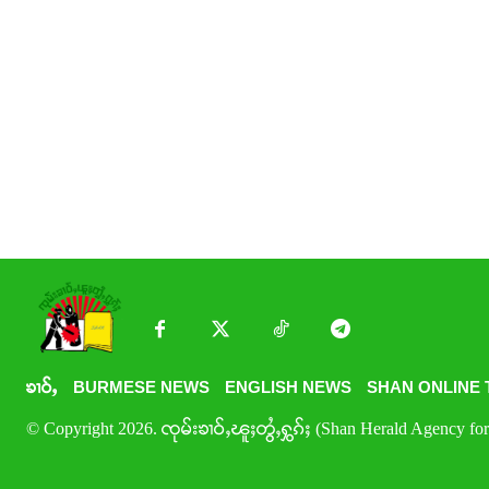
ၶၢဝ်ႇ
BURMESE NEWS
ENGLISH NEWS
SHAN ONLINE 
© Copyright 2026. ၸုမ်းၶၢဝ်ႇၽူႈတွႆႇႁွၵ်ႈ (Shan Herald Agency for 