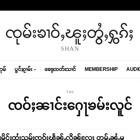
ၸုမ်းၶၢဝ်ႇၽူႈတွႆႇႁွၵ်ႈ
SHAN
တုမ်
ပွင်ႈၵႂၢမ်း
ၶေႃႈထတ်းသၢင်
MEMBERSHIP
AUDI
TAG
ၸဝ်ႈၼၢင်းႁေႃၶမ်းလူင်
းမိူင်းထႆးသုမ်းၸဝ်ႈၽႅၼ်ႇလိၼ်လႄႈ တမ်ႇၼွႆႉမွ