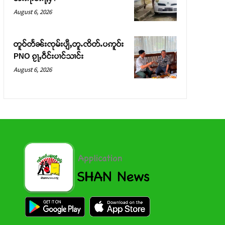
August 6, 2026
တူဝ်တႅၼ်းၸုမ်းပျီႇတူႉၸိတ်ႉပဢူဝ်း
PNO ၵႂႃႇဝဵင်းပၢင်သၢင်း
August 6, 2026