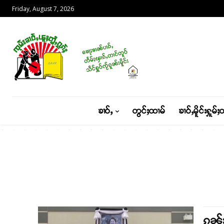
Friday, August 7, 2026
ၶၢဝ်ႇ
တွင်ႈထၢမ်
ၶၢဝ်ႇမိူင်းႁူမ်ႈ
ၵူၼ်