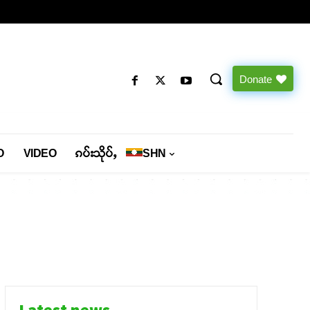
Donate
O
VIDEO
ၵပ်းသိုပ်ႇ
SHN
Latest news