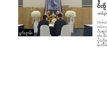
င်ၸႂ
ၸၢႆးသႂ်ၸ
ဢမ်ႇဝႃ
လႄႈ ၾ
ပီႈၼွင
ပွင်ႈၵႂၢမ်း
တ်း မီ
ပွႆးလိ
မႂ်ႇၸဵမ