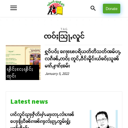
Donate
TAG
ၸဝ်ႈသြႃႇလူင်
ႁူဝ်ပဝ်ႈ ၵေႃၽႄပရိယတ်တိသတ်ꩪမ်ပႃႇ
လၵႅၼ်ႇၸဝ်ႈ တူင်ႇဝဵင်းမိူင်းယႆၶဝ်ႈသူၼ်
မၢၵ်ႇႁၢၵ်ႈၶမ်း
ၾိင်ႈငႄႈၾိင်ႈ
January 5, 2022
ထုင်း
Latest news
ပၢင်လူင်ၺႃးႁဵတ်းႁၢႆႉမႃးတႃႉလၢႆပၢၼ် ​​
ပေႃးၶႂ်ႈပဵၼ်ၵၢၼ်ၵႃႈလႆႈၵႂႃႇၸွမ်းႁွႆႈ