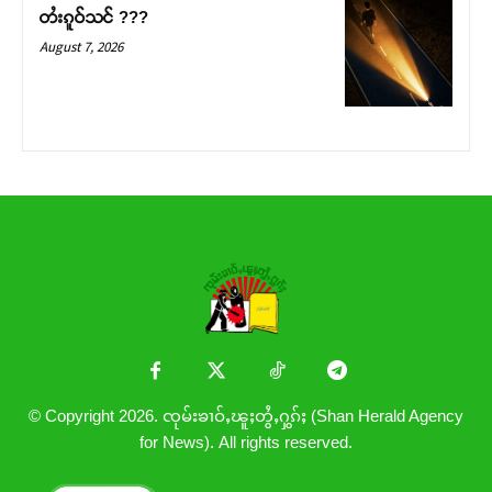
တႆးၵူဝ်သင် ???
August 7, 2026
© Copyright 2026. ၸုမ်းၶၢဝ်ႇၽူႈတွႆႇႁွၵ်ႈ (Shan Herald Agency
for News). All rights reserved.