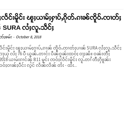
လႅင်းမိူင်း ၽူႈယၢမ်ႈႁၢပ်ႇၵိုတ်ႉၵၢၼ်ၸိူဝ်ႉၸၢတ်ႈ
် SURA လႆႈလူႉသဵင်ႈ
တ်ႈၶမ်း
-
October 8, 2018
င်းမိူင်း ၽူႈယၢမ်ႈႁၢပ်ႇၵၢၼ် ၸိူဝ်ႉၸၢတ်ႈပၢၼ် SURA လႆႈလူႉသဵင်ႈ
ႃယု လႆႈ 76 ပီ ယွၼ်ႉတၢင်း ပဵၼ်ၵူၼ်းထဝ်ႈ ဝႃႈၼႆ။ ဝၼ်းတီႈ
2018 ယၢမ်းၵၢင်ၼႂ် 8:11 မူင်း ၸဝ်ႈလႅင်းမိူင်း လူႉတၢႆ တီႈႁိူၼ်း
်ႈဝၢၼ်ႈပဵင်း လူင် လႅၼ်လိၼ် တႆး - ထႆး...