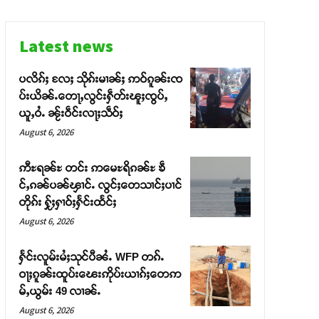
Latest news
ပလိၵ်ႈ လႄႈ သိုၵ်းမၢၼ်ႈ ဢဝ်ၵူၼ်းၸ
ပ်းယိၼ်ႉတေႃႇလွင်းႁဵတ်းၽူႈၸွပ်ႇ
ယူႇဝႆႉ ၼႂ်းဝဵင်းလႃႈသဵဝ်ႈ
August 6, 2026
ဢီႊရၼ်ႊ တင်း ဢမေႊရိၵၼ်ႊ ၶဵ
င်ႇၵၼ်ပၼ်ၾၢင်ႉ လွင်ႈတေသၢင်ႈပၢင်
တိုၵ်း ႁႂ်ႈႁၢဝ်ႈႁႅင်းထႅင်ႈ
August 6, 2026
ႁႅင်းလူမ်းမႆႈသုင်ပီၼႆႉ WFP တၵ်ႉ
ဝႃႈၵူၼ်းထူပ်းၽေးဢိုပ်းယၢၵ်ႈတေဢ
မ်ႇယွမ်း 49 လၢၼ်ႉ
August 6, 2026