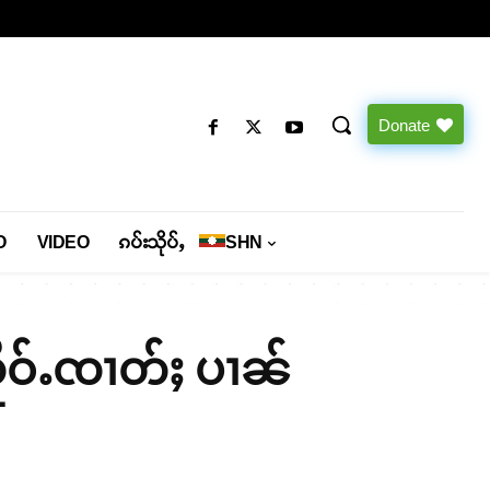
Donate
O
VIDEO
ၵပ်းသိုပ်ႇ
SHN
ိူဝ်ႉၸၢတ်ႈ ပၢၼ်