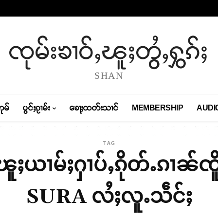
ၸုမ်းၶၢဝ်ႇၽူႈတွႆႇႁွၵ်ႈ
SHAN
တုမ်
ပွင်ႈၵႂၢမ်း
ၶေႃႈထတ်းသၢင်
MEMBERSHIP
AUDI
TAG
း ၽူႈယၢမ်ႈႁၢပ်ႇၵိုတ်ႉၵၢၼ်ၸ
SURA လႆႈလူႉသဵင်ႈ