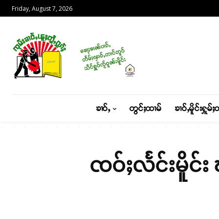
Friday, August 7, 2026
ၶၢဝ်ႇ
တွင်ႈထၢမ်
ၶၢဝ်ႇမိူင်းႁူမ်ႈ
ၸဝ်ႈလႅင်းမိူင်