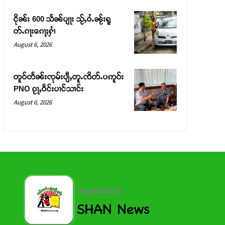
ငိုၼ်း 600 သႅၼ်ပျႃး သႂ်ႇဝႆႉၼႂ်းရူ
တ်ႉၵႃးၵေႃႈႁၢႆ
August 6, 2026
တူဝ်တႅၼ်းၸုမ်းပျီႇတူႉၸိတ်ႉပဢူဝ်း
PNO ၵႂႃႇဝဵင်းပၢင်သၢင်း
August 6, 2026