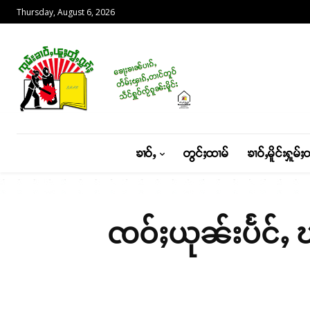
Thursday, August 6, 2026
ၶၢဝ်ႇ
တွင်ႈထၢမ်
ၶၢဝ်ႇမိူင်းႁူမ်ႈ
ၸဝ်ႈယုၼ်းပႅင်ႇ ၽူ