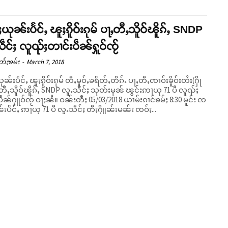
ယုၼ်းပႅင်ႇ ၽူႈၵိူဝ်းၵုမ် ပႃႇတီႇသိူဝ်ၽိူၵ်ႇ SNDP
ဵင်ႈ လူၺ်ႈတၢင်းပဵၼ်ႁူဝ်ၸႂ်
တ်ႈၶမ်း
-
March 7, 2018
ၼ်းပႅင်ႇ ၽူႈၵိူဝ်းၵုမ် တီႇမူဝ်ႇၶရႅတ်ႇတိၵ်ႉ ပႃႇတီႇၸၢဝ်းၶိူဝ်းတႆး(ႁို
ႇတီႇသိူဝ်ၽိူၵ်ႇ SNDP လူႉသဵင်ႈ သုတ်းမုၼ် ၽွင်းဢႃယု 71 ပီ လူၺ်ႈ
ဝႃႈၼႆ။ ဝၼ်းတီႈ 05/03/2018 ယၢမ်းၵၢင်ၶမ်ႈ 8:30 မူင်း ၸ
်းပႅင်ႇ ဢႃယု 71 ပီ လူႉသဵင်ႈ တီႈႁိူၼ်းမၼ်း ၸဝ်ႈ...