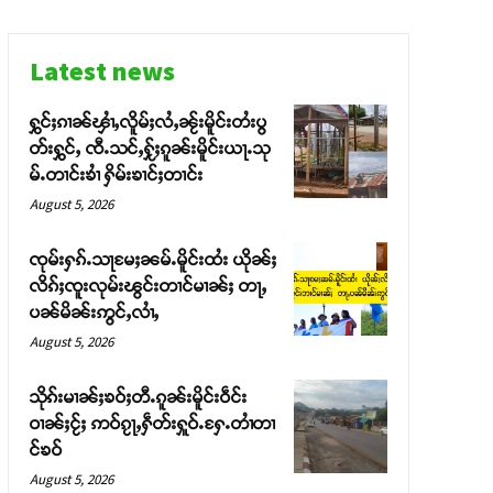
Latest news
ႁွင်ႈၵၢၼ်ၾၢႆႇလိူမ်ႈလႆႇၼႂ်းမိူင်းတႆးပွ
တ်းႁွင်ႇ ၸီႉသင်ႇႁႂ်ႈၵူၼ်းမိူင်းယႃႉသု
မ်ႉတၢင်းၶၢႆ ႁိမ်းၶၢင်ႈတၢင်း
August 5, 2026
ၸုမ်းႁၵ်ႉသႃမႄႈၼမ်ႉမိူင်းထႆး ယိုၼ်ႈ
လိၵ်ႈၸူးလုမ်းၽွင်းတၢင်မၢၼ်ႈ တႃႇ
ပၼ်မိၼ်းဢွင်ႇလၢႆႇ
August 5, 2026
သိုၵ်းမၢၼ်ႈၶဝ်ႈတီႉၵူၼ်းမိူင်းဝဵင်း
ဝၢၼ်ႈငႂ်ႈ ဢဝ်ၵႂႃႇႁဵတ်းႁူဝ်ႉႁႄႉတၢႆတၢ
င်ၶဝ်
August 5, 2026