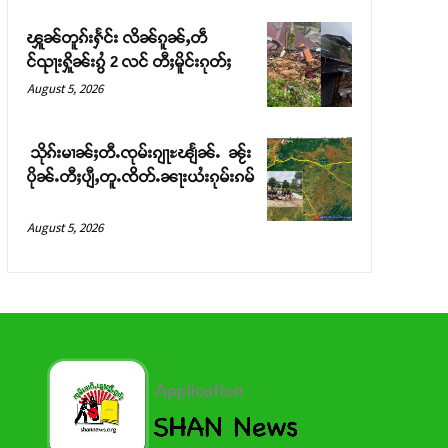
ၾူၼ်တူၵ်းႁႅင်း လိၼ်ၵူၼ်ႇတဵ
င်ၺႃးႁိူၼ်းၵွႆ 2 လင် တီႈမိူင်းၵုတ်ႈ
August 5, 2026
သိုၵ်းမၢၼ်ႈတီႉၸုမ်းၵျႃႊၽျႅၼ်ႉ ၼႂ်း
ပိုၼ်ႉတီႈပျီႇတူႉၸိတ်ႉၼႃးယႆးၵုမ်းၵမ်
August 5, 2026