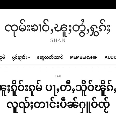
ၸုမ်းၶၢဝ်ႇၽူႈတွႆႇႁွၵ်ႈ
SHAN
တုမ်
ပွင်ႈၵႂၢမ်း
ၶေႃႈထတ်းသၢင်
MEMBERSHIP
AUDI
TAG
ႈၵိူဝ်းၵုမ် ပႃႇတီႇသိူဝ်ၽိ
လူၺ်ႈတၢင်းပဵၼ်ႁူဝ်ၸႂ်