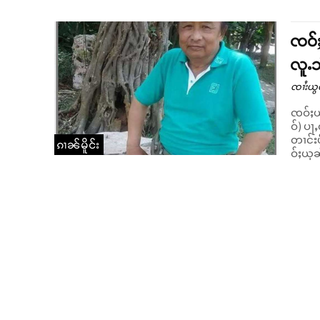
ၸဝ်ႈ
လူႉသ
ၸၢႆးယွ
ၸဝ်ႈယု
ဝ်) ပႃ
တၢင်းပဵၼ်ႁူဝ်ၸႂ် 
ၵၢၼ်မိူင်း
ဝ်ႈယုၼ