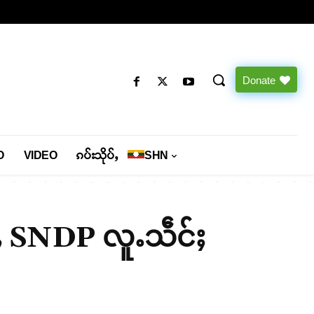
Donate
O
VIDEO
ၵပ်းသိုပ်ႇ
SHN
ူၵ်ႇ SNDP လူႉသဵင်ႈ