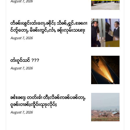
August 7, 2026
တႅၼ်းၽွင်းထႆးၵေႃႉၼိုင်ႈ သႅၼ်ႇႁွင်ႉၼႄၵၢ
င်ၸႂ်တေႃႇ မိၼ်းဢွင်ႇလၢႆႇ ၼႂ်းလုမ်းသၽႃး
August 7, 2026
တႆးၵူဝ်သင် ???
August 7, 2026
Support SHAN
တႃႇႁႂ်ႈသဵင်ၵၢင်ၸႂ်ၵူၼ်းမိူင်း ၵူႈတီႈၵူႈလႅၼ်ပေႃးတေၸွ
ၼၢႆးၼႃႈ တတ်းၶၢႆ တီႈလိၼ်ဢၼ်ပၼ်တႃႇ
တ်ႇ တူဝ်ႈလုမ်ႈၾႃႉၼၼ်ႉ ၶဝ်ႈႁူမ်ႈၵမ်ႉထႅမ် ၸုမ်းၶၢ
ၵူၼ်းဝၢၼ်ႈၸိူဝ်းၺႃးလိုပ်ႈ
ဝ်ႇၽူႈတွႆႇႁွၵ်ႈ လႆႈယူႇၶႃႈဢေႃႈ။
August 7, 2026
Donate Now