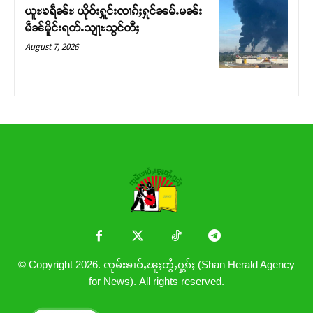
ယူႊၶရဵၼ်ႊ ယိုဝ်းႁူင်းၸၢၵ်ႈႁုင်ၼမ်ႉမၼ်း
မဵၼ်မိူင်းရတ်ႉသျႃႊသွင်တီႈ
August 7, 2026
© Copyright 2026. ၸုမ်းၶၢဝ်ႇၽူႈတွႆႇႁွၵ်ႈ (Shan Herald Agency
for News). All rights reserved.