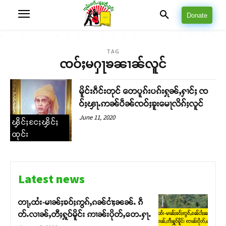
Donate
TAG
ၸဝ်ႈမႁႃၶၼၢၼ်လူင်
မိူင်းၵဵင်းတုင် တေပူၵ်းပၵ်းႁုၼ်ႇႁၢင်ႈ ၸ
ဝ်ႈၾႃႉဢၼ်ပဵၼ်ၸဝ်ႈၶူးမေႃလိၵ်ႈလူင်
June 11, 2020
ၾိင်ႈငႄႈၾိင်ႈ
ထုင်း
Latest news
တႃႇထႆး-မၢၼ်ႈၶဝ်ႈဢွၵ်ႇၵၼ်ငၢႆႈၼၼ်ႉ ၵဵ
တ်ႉလၢၼ်ႇတီႈႁူဝ်မိူင်း ဢၢၼ်းပိုတ်ႇတေႉႁႃႉ