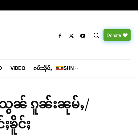
Donate
O
VIDEO
ၵပ်းသိုပ်ႇ
SHN
းသွၼ် ၵူၼ်းၼုမ်ႇ/
ၶိူင်ႈ