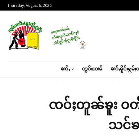
Thursday, August 6, 2026
ၶၢဝ်ႇ
တွင်ႈထၢမ်
ၶၢဝ်ႇမိူင်းႁူမ်ႈ
ၸဝ်ႈတူၼ်ၶူး ဝတ်ႉ
သင်ၶႃ