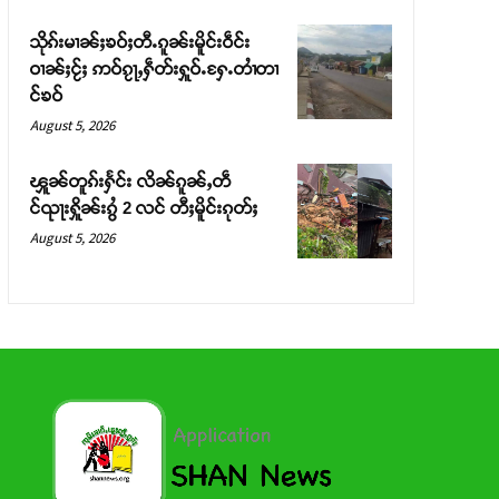
သိုၵ်းမၢၼ်ႈၶဝ်ႈတီႉၵူၼ်းမိူင်းဝဵင်း
ဝၢၼ်ႈငႂ်ႈ ဢဝ်ၵႂႃႇႁဵတ်းႁူဝ်ႉႁႄႉတၢႆတၢ
င်ၶဝ်
August 5, 2026
ၾူၼ်တူၵ်းႁႅင်း လိၼ်ၵူၼ်ႇတဵ
င်ၺႃးႁိူၼ်းၵွႆ 2 လင် တီႈမိူင်းၵုတ်ႈ
August 5, 2026