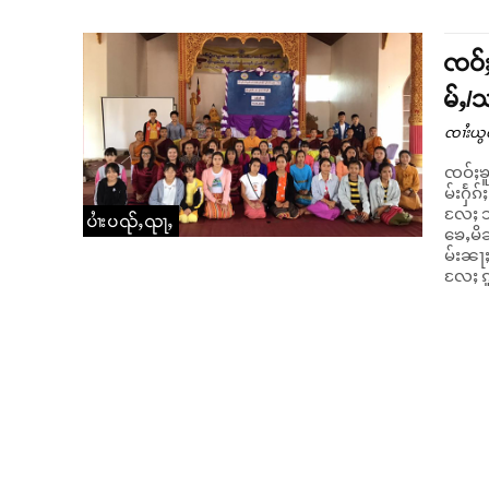
ၸဝ်ႈ
မ်ႇ/
ၸၢႆးယွ
ၸဝ်ႈၶူ
မ်းႁႅၵ
လႄႈ သင်ၶ
ပၢႆးပၺ်ႇၺႃႇ
ၶေႇမိၼ
မ်းၼႃ
လႄႈ ၵူ