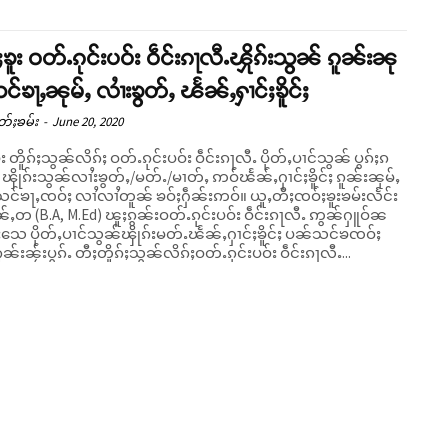
ၶူး ဝတ်ႉၵုင်းပဝ်း ဝဵင်းၵႃလီႉၾိုၵ်းသွၼ် ၵူၼ်းၼု
သင်ၶႃႇၼုမ်ႇ လၢႆးၶွတ်ႇ ၽႅၼ်ႇႁၢင်ႈၶိူင်ႈ
တ်ႈၶမ်း
-
June 20, 2020
း တိူၵ်ႈသွၼ်လိၵ်ႈ ဝတ်ႉၵုင်းပဝ်း ဝဵင်းၵႃလီႉ ပိုတ်ႇပၢင်သွၼ် ပွၵ်ႈၵ
်ႈ ၾိုၵ်းသွၼ်လၢႆးၶွတ်ႇ/မတ်ႉ/မၢတ်ႇ ဢဝ်ၽႅၼ်ႇႁၢင်ႈၶိူင်ႈ ၵူၼ်းၼုမ်ႇ
ႃႇၸဝ်ႈ လၢႆလၢႆတူၼ် ၶဝ်ႈႁဵၼ်းဢဝ်။ ယူႇတီႈၸဝ်ႈၶူးၶမ်းလႅင်း
်ႇတ (B.A, M.Ed) ၽူႈၵွၼ်းဝတ်ႉၵုင်းပဝ်း ဝဵင်းၵႃလီႉ ဢွၼ်ႁူဝ်ၼ
ႈသေ ပိုတ်ႇပၢင်သွၼ်ၾိုၵ်းမတ်ႉၽႅၼ်ႇႁၢင်ႈၶိူင်ႈ ပၼ်သင်ၶၸဝ်ႈ
ၼ်းၼႂ်းပွၵ်ႉ တီႈတိူၵ်ႈသွၼ်လိၵ်ႈဝတ်ႉၵုင်းပဝ်း ဝဵင်းၵႃလီႉ...