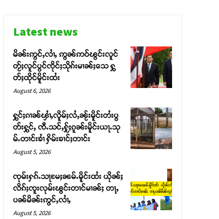
Latest news
မိၼ်းဢွင်ႇလၢႆႇ ဢွၼ်ဢဝ်ၽွင်းလူင်
တႂ်ႈလူင်ပွင်ၸိုင်ႈသိုၵ်းမၢၼ်ႈသေ ႁွ
တ်ႈထိုင်မိူင်းထႆး
August 6, 2026
ႁွင်ႈၵၢၼ်ၾၢႆႇလိူမ်ႈလႆႇၼႂ်းမိူင်းတႆးပွ
တ်းႁွင်ႇ ၸီႉသင်ႇႁႂ်ႈၵူၼ်းမိူင်းယႃႉသု
မ်ႉတၢင်းၶၢႆ ႁိမ်းၶၢင်ႈတၢင်း
August 5, 2026
ၸုမ်းႁၵ်ႉသႃမႄႈၼမ်ႉမိူင်းထႆး ယိုၼ်ႈ
လိၵ်ႈၸူးလုမ်းၽွင်းတၢင်မၢၼ်ႈ တႃႇ
ပၼ်မိၼ်းဢွင်ႇလၢႆႇ
August 5, 2026