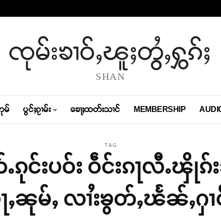
ၸုမ်းၶၢဝ်ႇၽူႈတွႆႇႁွၵ်ႈ
SHAN
တုမ်
ပွင်ႈၵႂၢမ်း
ၶေႃႈထတ်းသၢင်
MEMBERSHIP
AUDI
TAG
ၵုင်းပဝ်း ဝဵင်းၵႃလီႉၾိုၵ်
ႇၼုမ်ႇ လၢႆးၶွတ်ႇၽႅၼ်ႇႁၢင်ႈ