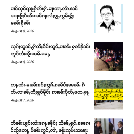
ပၢင်လူင်ၺႃးႁဵတ်းႁၢႆႉမႃးတႃႉလၢႆပၢၼ် ​​
ပေႃးၶႂ်ႈပဵၼ်ၵၢၼ်ၵႃႈလႆႈၵႂႃႇၸွမ်းႁွႆႈ
မၼ်းၶိုၼ်း
August 8, 2026
လုၵ်ႈဢွၼ်ႇႁၢႆတီႈဝဵင်းဢွင်ႇပၢၼ်း ႁၼ်ၶိုၼ်း
တူဝ်တၢႆၼႂ်းၼမ်ႉမေႃႇ
August 8, 2026
တႃႇထႆး-မၢၼ်ႈၶဝ်ႈဢွၵ်ႇၵၼ်ငၢႆႈၼၼ်ႉ ၵဵ
Support SHAN
တ်ႉလၢၼ်ႇတီႈႁူဝ်မိူင်း ဢၢၼ်းပိုတ်ႇတေႉႁႃႉ
August 7, 2026
တႃႇႁႂ်ႈသဵင်ၵၢင်ၸႂ်ၵူၼ်းမိူင်း ၵူႈတီႈၵူႈလႅၼ်ပေႃးတေၸွ
တ်ႇ တူဝ်ႈလုမ်ႈၾႃႉၼၼ်ႉ ၶဝ်ႈႁူမ်ႈၵမ်ႉထႅမ် ၸုမ်းၶၢ
ဝ်ႇၽူႈတွႆႇႁွၵ်ႈ လႆႈယူႇၶႃႈဢေႃႈ။
တႅၼ်းၽွင်းထႆးၵေႃႉၼိုင်ႈ သႅၼ်ႇႁွင်ႉၼႄၵၢ
င်ၸႂ်တေႃႇ မိၼ်းဢွင်ႇလၢႆႇ ၼႂ်းလုမ်းသၽႃး