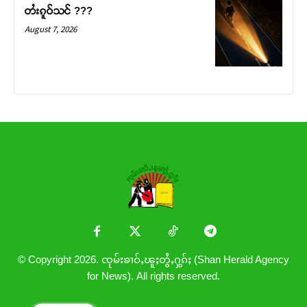
တႆးၵူဝ်သင် ???
August 7, 2026
© Copyright 2026. ၸုမ်းၶၢဝ်ႇၽူႈတွႆႇႁွၵ်ႈ (Shan Herald Agency
for News). All rights reserved.