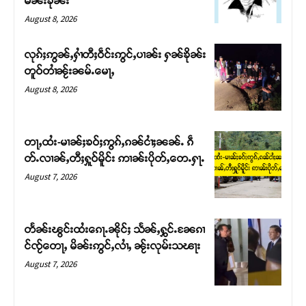
မၼ်းၶိုၼ်း
August 8, 2026
လုၵ်ႈဢွၼ်ႇႁၢႆတီႈဝဵင်းဢွင်ႇပၢၼ်း ႁၼ်ၶိုၼ်း
တူဝ်တၢႆၼႂ်းၼမ်ႉမေႃႇ
August 8, 2026
တႃႇထႆး-မၢၼ်ႈၶဝ်ႈဢွၵ်ႇၵၼ်ငၢႆႈၼၼ်ႉ ၵဵ
တ်ႉလၢၼ်ႇတီႈႁူဝ်မိူင်း ဢၢၼ်းပိုတ်ႇတေႉႁႃႉ
August 7, 2026
Support SHAN
တႃႇႁႂ်ႈသဵင်ၵၢင်ၸႂ်ၵူၼ်းမိူင်း ၵူႈတီႈၵူႈလႅၼ်ပေႃးတေၸွ
တႅၼ်းၽွင်းထႆးၵေႃႉၼိုင်ႈ သႅၼ်ႇႁွင်ႉၼႄၵၢ
တ်ႇ တူဝ်ႈလုမ်ႈၾႃႉၼၼ်ႉ ၶဝ်ႈႁူမ်ႈၵမ်ႉထႅမ် ၸုမ်းၶၢ
င်ၸႂ်တေႃႇ မိၼ်းဢွင်ႇလၢႆႇ ၼႂ်းလုမ်းသၽႃး
ဝ်ႇၽူႈတွႆႇႁွၵ်ႈ လႆႈယူႇၶႃႈဢေႃႈ။
August 7, 2026
Donate Now