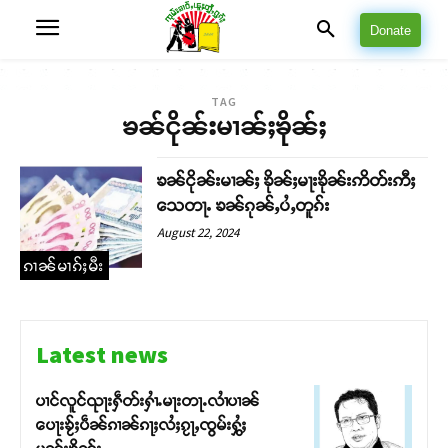
Donate
TAG
ၶၼ်ငိုၼ်းမၢၼ်ႈၶိုၼ်ႈ
ၶၼ်ငိုၼ်းမၢၼ်ႈ ၶိုၼ်ႈမႃးၶိုၼ်းဢိတ်းဢီႈ
သေတႃႉ ၶၼ်ၵုၼ်ႇပႆႇတူၵ်း
August 22, 2024
ၵၢၼ်မၢၵ်ႈမီး
Latest news
ပၢင်လူင်ၺႃးႁဵတ်းႁၢႆႉမႃးတႃႉလၢႆပၢၼ် ​​
ပေႃးၶႂ်ႈပဵၼ်ၵၢၼ်ၵႃႈလႆႈၵႂႃႇၸွမ်းႁွႆႈ