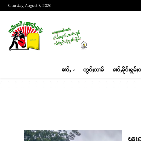
Saturday, August 8, 2026
ၶၢဝ်ႇ
တွင်ႈထၢမ်
ၶၢဝ်ႇမိူင်းႁူမ်ႈ
ၽူႈၵ