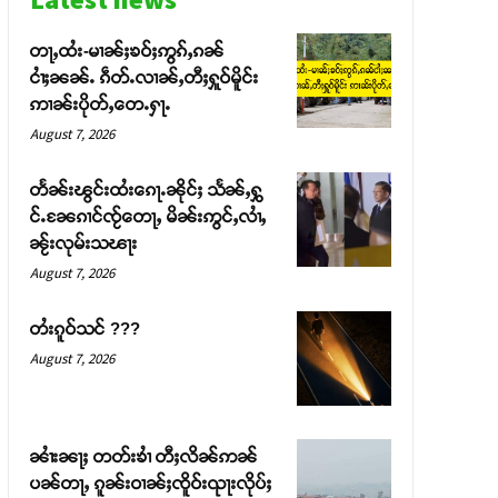
တႃႇထႆး-မၢၼ်ႈၶဝ်ႈဢွၵ်ႇၵၼ်
ငၢႆႈၼၼ်ႉ ၵဵတ်ႉလၢၼ်ႇတီႈႁူဝ်မိူင်း
ဢၢၼ်းပိုတ်ႇတေႉႁႃႉ
August 7, 2026
တႅၼ်းၽွင်းထႆးၵေႃႉၼိုင်ႈ သႅၼ်ႇႁွ
င်ႉၼႄၵၢင်ၸႂ်တေႃႇ မိၼ်းဢွင်ႇလၢႆႇ
ၼႂ်းလုမ်းသၽႃး
August 7, 2026
တႆးၵူဝ်သင် ???
August 7, 2026
ၼၢႆးၼႃႈ တတ်းၶၢႆ တီႈလိၼ်ဢၼ်
ပၼ်တႃႇ ၵူၼ်းဝၢၼ်ႈၸိူဝ်းၺႃးလိုပ်ႈ