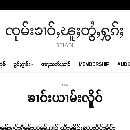
ၸုမ်းၶၢဝ်ႇၽူႈတွႆႇႁွၵ်ႈ
SHAN
တုမ်
ပွင်ႈၵႂၢမ်း
ၶေႃႈထတ်းသၢင်
MEMBERSHIP
AUDI
TAG
ၶၢဝ်းယၢမ်းလိူဝ်
ွၼ်းႁူင်းႁဵၼ်းၸၼ်ႉၵၢင် တီႈၼိုင်ႈၸႄႈဝဵင်းမိူင်း