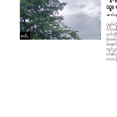
သူႈ 
ၼၢင်းၽ
ႁူဝ်လိ
င်းၵၢၼ
ပၢင်တို
ၶၢဝ်ႇ
မ်းၵမ
မ်းၼင်ႇပၵ်
လူင်ပ
ဝၢၼ်ႈ
လႄႈ မိူ