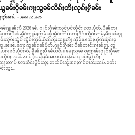
ယွၼ်းငိုၼ်းၵႃႈသွၼ်လိၵ်ႈတီႈလုၵ်ႈႁဵၼ်း
ူၺ်းၼုမ်ႇ
-
June 12, 2026
ူၼ်ၵျုၼ်ႊပီ 2026 ၼႆႉ ႁူင်းႁဵၼ်းလူင်ပွင်ၸိုင်ႈ တႄႇပိုတ်ႇပဵၼ်တၢ
်ပတ်းပိုၼ်ႉမိူင်းႁူမ်ႈတုမ် ၼႂ်းမိူင်းတႆး ၸႄႈဝဵင်းၸိူဝ်းဢမ်ႇမီးပၼ်ႁႃ
ၵ်းသိုၵ်းသိူဝ် ၸိူဝ်းတိုၵ်ႉပဵၼ်ၼႂ်းၼႃႈတီႈ သိုၵ်းမၢၼ်ႈယိုတ်းမိူင်းၵု
်ယူႇၼၼ်ႉၵေႃႈ ဢွၼ်ၵၼ်ပိုတ်ႇႁူင်းႁဵၼ်း ပဵၼ်တၢင်းၵၢၼ်ၵႂႃႇ ၸွ
းၵဝ်ႇပိူင်ၵဝ်ႇ မိူၼ်ၵူႈပီ ၼႆယဝ်ႉ။ မေႃသွၼ် ၽူႈၵွၼ်းႁူင်းႁဵၼ်း
ွင်ၸိုင်ႈ ၸၼ်ႉၵၢင် (အခြေခံအလယ်တန်းကျောင်းခွဲ) တီႈ
ၼႃးၸၢမ် ၸႄႈဝဵင်းမိူင်းသူႈ ဢၼ်မီးၼႂ်းၵႄႈၵၢင်ဝၢၼ်ႈၼမ်ႉၵတ်း
င်းသူႈ...