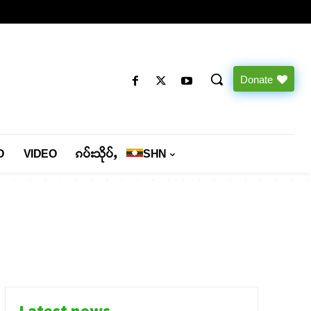
Donate
O
VIDEO
ၵပ်းသိုပ်ႇ
SHN
Latest news