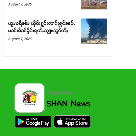
August 7, 2026
ယူႊၶရဵၼ်ႊ ယိုဝ်းႁူင်းၸၢၵ်ႈႁုင်ၼမ်ႉ
မၼ်းမဵၼ်မိူင်းရတ်ႉသျႃႊသွင်တီႈ
August 7, 2026