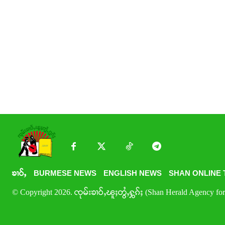
ၶၢဝ်ႇ
BURMESE NEWS
ENGLISH NEWS
SHAN ONLINE 
© Copyright 2026. ၸုမ်းၶၢဝ်ႇၽူႈတွႆႇႁွၵ်ႈ (Shan Herald Agency for 