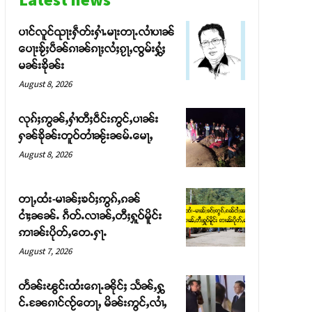
ပၢင်လူင်ၺႃးႁဵတ်းႁၢႆႉမႃးတႃႉလၢႆပၢၼ် ​​
ပေႃးၶႂ်ႈပဵၼ်ၵၢၼ်ၵႃႈလႆႈၵႂႃႇၸွမ်းႁွႆႈ
မၼ်းၶိုၼ်း
August 8, 2026
လုၵ်ႈဢွၼ်ႇႁၢႆတီႈဝဵင်းဢွင်ႇပၢၼ်း
ႁၼ်ၶိုၼ်းတူဝ်တၢႆၼႂ်းၼမ်ႉမေႃႇ
August 8, 2026
တႃႇထႆး-မၢၼ်ႈၶဝ်ႈဢွၵ်ႇၵၼ်
ငၢႆႈၼၼ်ႉ ၵဵတ်ႉလၢၼ်ႇတီႈႁူဝ်မိူင်း
ဢၢၼ်းပိုတ်ႇတေႉႁႃႉ
August 7, 2026
တႅၼ်းၽွင်းထႆးၵေႃႉၼိုင်ႈ သႅၼ်ႇႁွ
င်ႉၼႄၵၢင်ၸႂ်တေႃႇ မိၼ်းဢွင်ႇလၢႆႇ