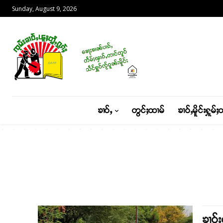
Sunday, August 9, 2026
ၶၢဝ်ႇ
တွင်ႈထၢမ်
ၶၢဝ်ႇမိူင်းႁူမ်ႈ
ၶၢဝ်