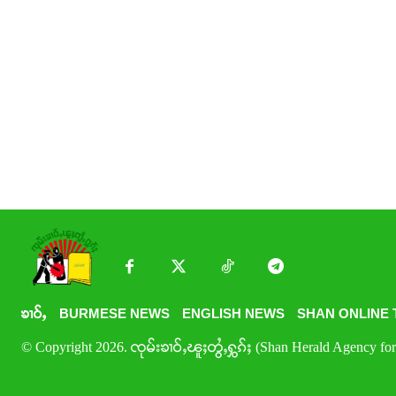
ၶၢဝ်ႇ
BURMESE NEWS
ENGLISH NEWS
SHAN ONLINE 
© Copyright 2026. ၸုမ်းၶၢဝ်ႇၽူႈတွႆႇႁွၵ်ႈ (Shan Herald Agency for 