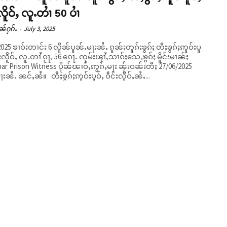
လိူဝ်ႇ လူႉတၢႆ 50 ပၢႆ
ၼ်ႁၵ်ႉ
-
July 3, 2025
 2025 ၶၢဝ်းတၢင်း 6 လိူၼ်ပူၼ်ႉမႃးၼႆႉ ၵူၼ်းတူၵ်းၶွၵ်ႈ တီႈၶွၵ်ႈဢူဝ်းပူ
င်းလိူဝ်ႇ လူႉတၢႆ ၵႂႃႇ 56 ၵေႃႉ ၸုမ်းၾၢႆႇသၢၵ်ႈသေႇၶွၵ်ႈ မိူင်းမၢၼ်ႈ
r Prison Witness ပိုၼ်ၽၢဝ်ႇဢွၵ်ႇမႃး ၼႂ်းဝၼ်းတီႈ 27/06/2025
ပူၼ်ႉမႃးၼႆႉ ၼင်ႇၼႆ။ တီႈၶွၵ်ႈဢူဝ်းပူဝ်ႇ ဝဵင်းလိူဝ်ႇၼႆႉ...