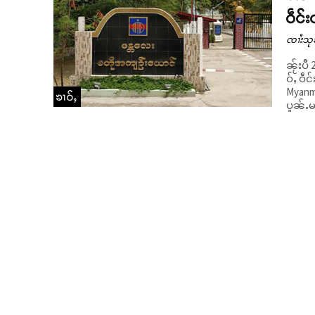
ဝဵင်း
ၸၢႆးသု
ၼႂ်းပီ
ဝ်ႇ ဝဵ
Myanma
ၶၢဝ်ႇ