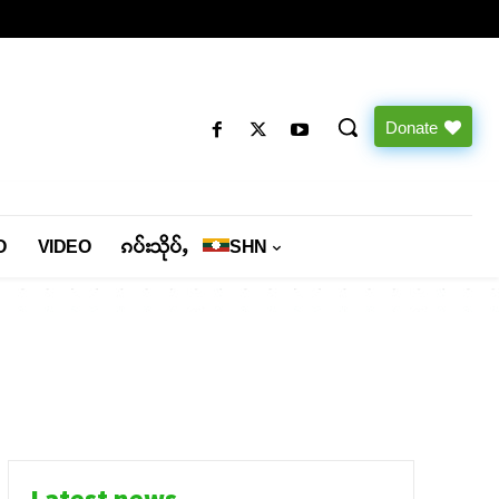
Donate
O
VIDEO
ၵပ်းသိုပ်ႇ
SHN
Latest news