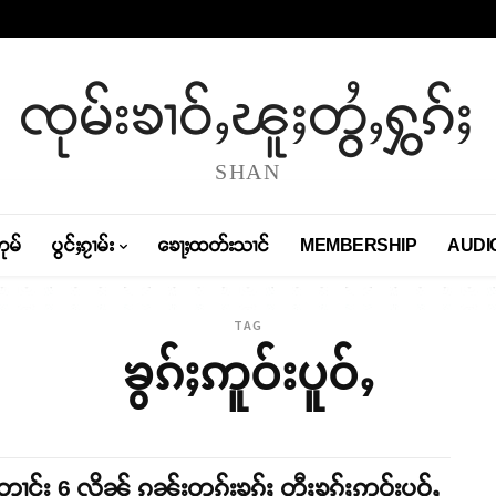
ၸုမ်းၶၢဝ်ႇၽူႈတွႆႇႁွၵ်ႈ
SHAN
တုမ်
ပွင်ႈၵႂၢမ်း
ၶေႃႈထတ်းသၢင်
MEMBERSHIP
AUDI
TAG
ၶွၵ်ႈဢူဝ်းပူဝ်ႇ
းတၢင်း 6 လိူၼ် ၵူၼ်းတူၵ်းၶွၵ်ႈ တီႈၶွၵ်ႈဢူဝ်းပူဝ်ႇ