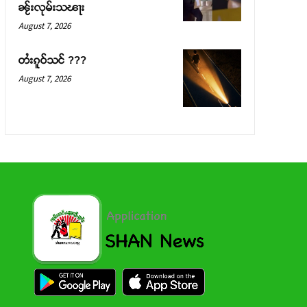
ၼႂ်းလုမ်းသၽႃး
August 7, 2026
တႆးၵူဝ်သင် ???
August 7, 2026