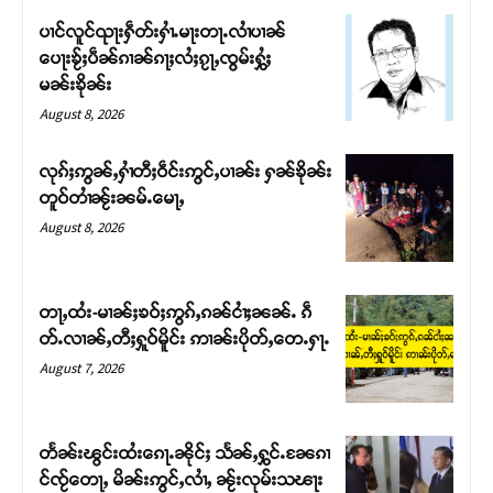
ပၢင်လူင်ၺႃးႁဵတ်းႁၢႆႉမႃးတႃႉလၢႆပၢၼ် ​​
ပေႃးၶႂ်ႈပဵၼ်ၵၢၼ်ၵႃႈလႆႈၵႂႃႇၸွမ်းႁွႆႈ
မၼ်းၶိုၼ်း
August 8, 2026
လုၵ်ႈဢွၼ်ႇႁၢႆတီႈဝဵင်းဢွင်ႇပၢၼ်း ႁၼ်ၶိုၼ်း
တူဝ်တၢႆၼႂ်းၼမ်ႉမေႃႇ
August 8, 2026
တႃႇထႆး-မၢၼ်ႈၶဝ်ႈဢွၵ်ႇၵၼ်ငၢႆႈၼၼ်ႉ ၵဵ
Support SHAN
တ်ႉလၢၼ်ႇတီႈႁူဝ်မိူင်း ဢၢၼ်းပိုတ်ႇတေႉႁႃႉ
August 7, 2026
တႃႇႁႂ်ႈသဵင်ၵၢင်ၸႂ်ၵူၼ်းမိူင်း ၵူႈတီႈၵူႈလႅၼ်ပေႃးတေၸွ
တ်ႇ တူဝ်ႈလုမ်ႈၾႃႉၼၼ်ႉ ၶဝ်ႈႁူမ်ႈၵမ်ႉထႅမ် ၸုမ်းၶၢ
ဝ်ႇၽူႈတွႆႇႁွၵ်ႈ လႆႈယူႇၶႃႈဢေႃႈ။
တႅၼ်းၽွင်းထႆးၵေႃႉၼိုင်ႈ သႅၼ်ႇႁွင်ႉၼႄၵၢ
င်ၸႂ်တေႃႇ မိၼ်းဢွင်ႇလၢႆႇ ၼႂ်းလုမ်းသၽႃး