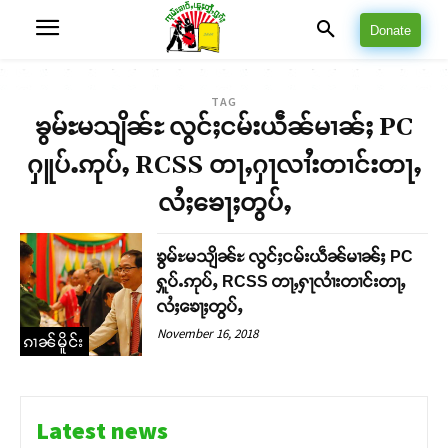
Donate
TAG
ၶွမ်ႊမသျိၼ်ႊ လွင်ႈငမ်းယဵၼ်မၢၼ်ႈ PC
ႁူပ်ႉဢုပ်ႇ RCSS တႃႇႁႃလၢႆးတၢင်းတႃႇ
လႆႈၶေႃႈတွပ်ႇ
ၶွမ်ႊမသျိၼ်ႊ လွင်ႈငမ်းယဵၼ်မၢၼ်ႈ PC
ႁူပ်ႉဢုပ်ႇ RCSS တႃႇႁႃလၢႆးတၢင်းတႃႇ
လႆႈၶေႃႈတွပ်ႇ
November 16, 2018
ၵၢၼ်မိူင်း
Latest news