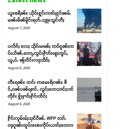
ယူႊၶရဵၼ်ႊ ယိုဝ်းႁူင်းၸၢၵ်ႈႁုင်ၼမ်ႉ
မၼ်းမဵၼ်မိူင်းရတ်ႉသျႃႊသွင်တီႈ
August 7, 2026
ပလိၵ်ႈ လႄႈ သိုၵ်းမၢၼ်ႈ ဢဝ်ၵူၼ်းၸ
ပ်းယိၼ်ႉတေႃႇလွင်းႁဵတ်းၽူႈၸွပ်ႇ
ယူႇဝႆႉ ၼႂ်းဝဵင်းလႃႈသဵဝ်ႈ
August 6, 2026
ဢီႊရၼ်ႊ တင်း ဢမေႊရိၵၼ်ႊ ၶဵ
င်ႇၵၼ်ပၼ်ၾၢင်ႉ လွင်ႈတေသၢင်ႈပၢင်
တိုၵ်း ႁႂ်ႈႁၢဝ်ႈႁႅင်းထႅင်ႈ
August 6, 2026
ႁႅင်းလူမ်းမႆႈသုင်ပီၼႆႉ WFP တၵ်ႉ
ဝႃႈၵူၼ်းထူပ်းၽေးဢိုပ်းယၢၵ်ႈတေဢ