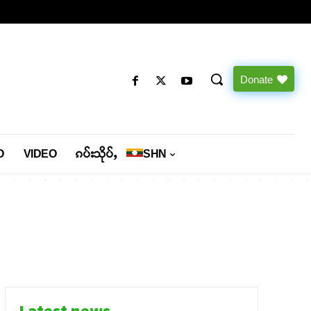
Donate
O
VIDEO
ၵပ်းသိုပ်ႇ
SHN
Latest news