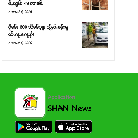
မ်ႇယွမ်း 49 လၢၼ်ႉ
August 6, 2026
ငိုၼ်း 600 သႅၼ်ပျႃး သႂ်ႇဝႆႉၼႂ်းရူ
တ်ႉၵႃးၵေႃႈႁၢႆ
August 6, 2026