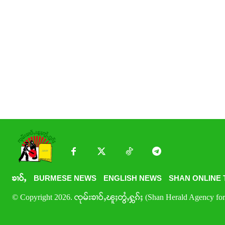
ၶၢဝ်ႇ
BURMESE NEWS
ENGLISH NEWS
SHAN ONLINE 
© Copyright 2026. ၸုမ်းၶၢဝ်ႇၽူႈတွႆႇႁွၵ်ႈ (Shan Herald Agency for 