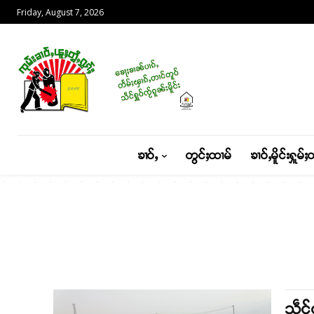
Friday, August 7, 2026
ၶၢဝ်ႇ
တွင်ႈထၢမ်
ၶၢဝ်ႇမိူင်းႁူမ်ႈ
သဵင်