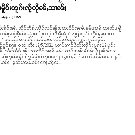
းမိူင်းတူၵ်းၸႂ်တိုၼ်ႇသၢၼ်ႈ
May 18, 2021
ဝ်းၶိဝ်းၼႆႉ သဵင်တႅၵ်ႇသဵင်လင်ၼႂ်းၸႄႈဝဵင်းၼမ်ႉၶမ်းဢမ်ႇထၢတ်ႇ၊ မိူ
ယၢမ်းၵၢင်ၶိုၼ်း ၼႂ်းၶၢဝ်းတၢင်း 3 မိၼိတ်ႉၵူၺ်းသဵင်တႅၵ်ႇမေႃးထ
 4 ၵမ်းၼႂ်းၸႄႈဝဵင်းၼမ်ႉၶမ်း ၸိုင်ႈတႆးပွတ်းႁွင်ႇ ၵူၼ်းမိူင်း
/2021 ယၢမ်းၵၢင်ၶိုၼ်းလိုၵ်း မွၵ်ႈ 12 မူင်း
်ႉ သဵင်တႅၵ်ႇၼႂ်းၸႄႈဝဵင်းၼမ်ႉၶမ်း ထပ်းၵၼ် 4 ၵမ်း ႁိူၼ်းယေး
်ႇဝႆ။ ၵူၼ်းမိူင်းလွမ်မႆႈၸႂ် ၵူဝ်တေႃႈလွတ်ႇၵႅတ်ႉသ် ပဵၼ်ၽေးတေႃႇဝဵ
င်းၼမ်ႉၶမ်း။ ၵူၼ်းၼမ်ႉၶမ်း ၵေႃႉၼိုင်ႈ...