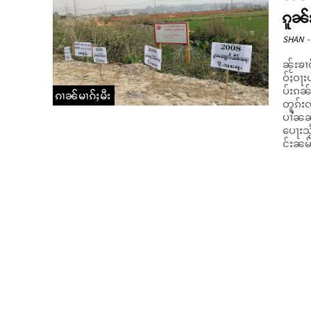
ၵူၼ်
SHAN
-
ၼႂ်းၶၢ
ဝ်ႈဝႃး
ပ်းၵၼ်
ၵၢၼ်မၢၵ်ႈမီး
တူၵ်းၸႂ်ၵူဝ်ႁႄ။ ဝၼ်းတီႈ 17/5
ပၢႆၼၼ
ပေႃးသႂ