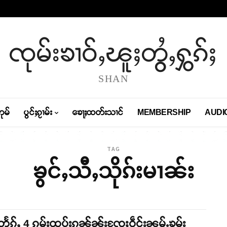
ၸုမ်းၶၢဝ်ႇၽူႈတွႆႇႁွၵ်ႈ
SHAN
တုမ်
ပွင်ႈၵႂၢမ်း
ၶေႃႈထတ်းသၢင်
MEMBERSHIP
AUDI
TAG
ၶွင်ႇသီႇသိုၵ်းမၢၼ်း
တႅၵ်ႇ 4 ၵမ်းထပ်းၵၼ်ၼႂ်းၸႄႈဝဵင်းၼမ်ႉၶမ်း