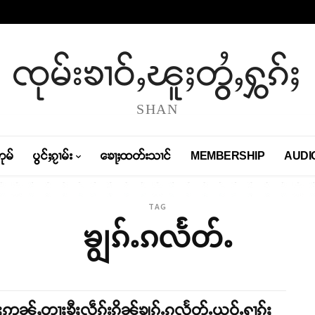
ၸုမ်းၶၢဝ်ႇၽူႈတွႆႇႁွၵ်ႈ
SHAN
တုမ်
ပွင်ႈၵႂၢမ်း
ၶေႃႈထတ်းသၢင်
MEMBERSHIP
AUDI
TAG
ၶျွၵ်ႉၵလႅတ်ႉ
ႈဢွၼ်ႇတႃႈၶီႈလဵၵ်းၵိၼ်ၶျွၵ်ႉၵလႅတ်ႉယဝ်ႉႁၢၵ်ႈ