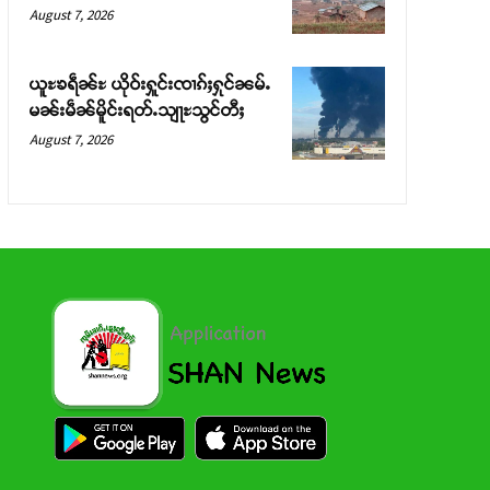
August 7, 2026
ယူႊၶရဵၼ်ႊ ယိုဝ်းႁူင်းၸၢၵ်ႈႁုင်ၼမ်ႉ
မၼ်းမဵၼ်မိူင်းရတ်ႉသျႃႊသွင်တီႈ
August 7, 2026