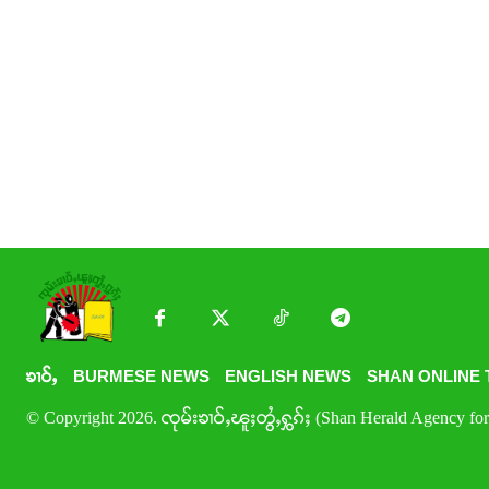
ၶၢဝ်ႇ
BURMESE NEWS
ENGLISH NEWS
SHAN ONLINE 
© Copyright 2026. ၸုမ်းၶၢဝ်ႇၽူႈတွႆႇႁွၵ်ႈ (Shan Herald Agency for 