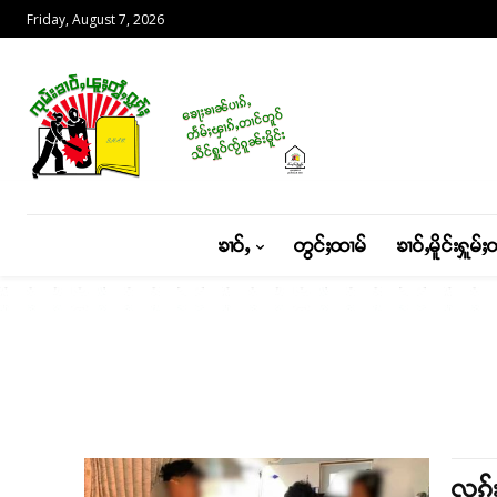
Friday, August 7, 2026
ၶၢဝ်ႇ
တွင်ႈထၢမ်
ၶၢဝ်ႇမိူင်းႁူမ်ႈ
လုၵ်