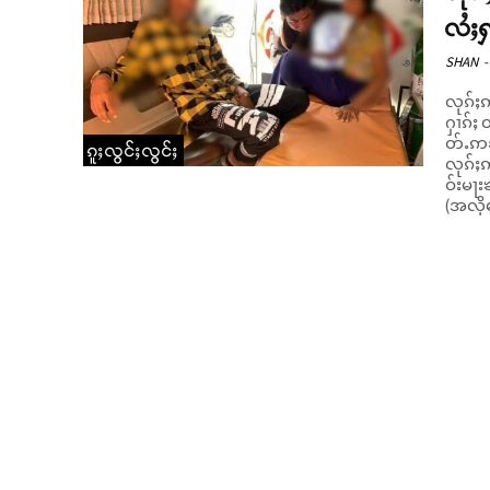
လႆႈႁ
SHAN
-
လုၵ်ႈဢ
ႁၢၵ်ႈ 
တ်ႉဢၼ်မူတ်းဢႃယု။ မ
ၵူႈလွင်ႈလွင်ႈ
လုၵ်ႈ
ဝ်းမႃး
(အလိုတ