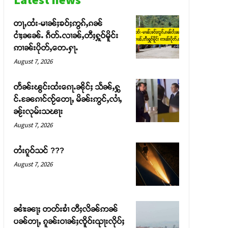
တႃႇထႆး-မၢၼ်ႈၶဝ်ႈဢွၵ်ႇၵၼ်
ငၢႆႈၼၼ်ႉ ၵဵတ်ႉလၢၼ်ႇတီႈႁူဝ်မိူင်း
ဢၢၼ်းပိုတ်ႇတေႉႁႃႉ
August 7, 2026
တႅၼ်းၽွင်းထႆးၵေႃႉၼိုင်ႈ သႅၼ်ႇႁွ
င်ႉၼႄၵၢင်ၸႂ်တေႃႇ မိၼ်းဢွင်ႇလၢႆႇ
ၼႂ်းလုမ်းသၽႃး
August 7, 2026
တႆးၵူဝ်သင် ???
August 7, 2026
ၼၢႆးၼႃႈ တတ်းၶၢႆ တီႈလိၼ်ဢၼ်
ပၼ်တႃႇ ၵူၼ်းဝၢၼ်ႈၸိူဝ်းၺႃးလိုပ်ႈ