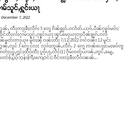
ၢမ်သူင်ႇႁူင်းယႃ
December 7, 2022
ွၼ်ႇ တီႈတႃႈၶီႈလဵၵ်း 5 ၵေႃ့ ၵိၼ်ၶျွၵ်ႉၵလႅတ်ႉယဝ်ႉပဵၼ်ႁူဝ်မဝ်း/
ထိုင်တီႈလႆႈႁၢမ်သူင်ႇႁူင်းယႃ ၾၢႆႇမေႃယႃဝႃႈပဵၼ်ၶျွၵ်ႉၵလႅ
ိူဝ်ႈၼႆ့ ဝၼ်းတီႈ 7/12/2022 ၵၢင်ဝၼ်း 12 မူင်း
ဢွၼ်ႇလူင် 3 ၵေႃ့ လႄႈ လုၵ်ႈဢွၼ်ႇလဵၵ်ႉ 2 ၵေႃ့ ဢၼ်ပေႃႈမႄႈၶဝ်ၸူ
ၶၢတ်ႈယူႇႁွင်ႈထႅဝ်တီႈ ပွၵ့်ပႃႇလႅင်(1) ႁိမ်းဝတ့်ယၢၼ်ႇဢွင်ႇမျေႇ
ော်ပြည့်ဘုန်းကြီးကျောင်း) ဝဵင်းတႃႈၶီႈလဵၵ်းၼၼ်ႉ...