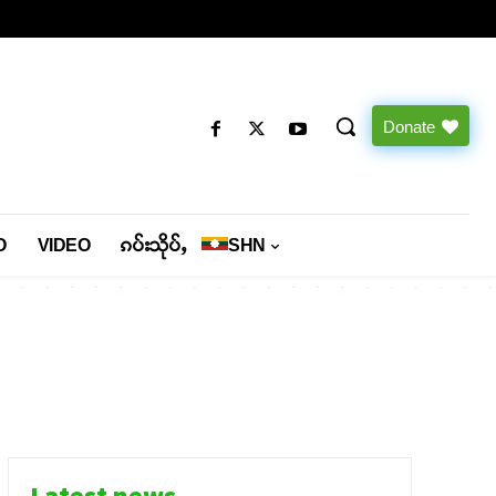
Donate
O
VIDEO
ၵပ်းသိုပ်ႇ
SHN
Latest news