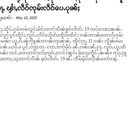
ႃႇ ၾၢႆႇလဵဝ်ၸုမ်းလဵဝ်ပေႉပုၼ်ႈ
ၵႃယၢင်း
-
May 16, 2020
တႃႇသိုပ်ႇၵုမ်းၵမ်လွင်ႈမႅင်းတၢင်းပဵၼ်ၶူဝ်ႊဝိတ်ႉ 19 ၸပ်းၽႄႈၼၼ်ႉ
လူင်ပွင်ၸိုင်ႈ ဢွၵ်ႇလိၵ်ႈယိုတ်ႈတိူဝ်းထႅင်ႈ ဝၼ်းဢၼ်တေလႆႈၵုမ်း
်မၼ်း ယူႇဝႆႉၼႂ်းႁိူၼ်းဢၼ်ဝႃႈၼၼ်ႉ ထိုင်ၵႂႃႇ 31 ဝၼ်း လိူၼ်မေႊ
ၼၼ်ႉယဝ်ႉ။ ပွင်ႇဝႃႈတႄႉ တႄႇဢဝ်မိုဝ်ႉၼႆႉဝၼ်းၼႆႉၵႂႃႇ လူဝ်ႇယူႇထႅ
 ဝၼ်း ၸင်ႇတေၸၢင်ႈလႆႈဢွၵ်ႇတၢင်းၼွၵ်ႈ ၶႂ်ႈဝႃႈၸိူင်ႉၼၼ်။ တႃႇႁူ
်ႈတေႃႇသူႈတၢင်းပဵၼ် ၶူဝ်ႊဝိတ်ႉ 19 ၼႆႉ ၸဵမ်မိူဝ်ႈလိူၼ်မၢတ်ႊၶျ်...