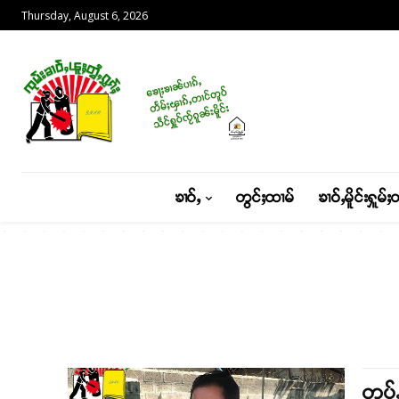
Thursday, August 6, 2026
ၶၢဝ်ႇ
တွင်ႈထၢမ်
ၶၢဝ်ႇမိူင်းႁူမ်ႈ
တပ်ႉ