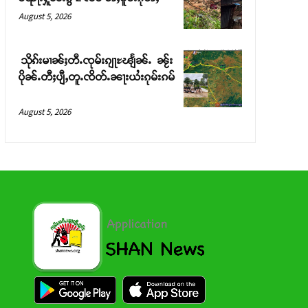
August 5, 2026
သိုၵ်းမၢၼ်ႈတီႉၸုမ်းၵျႃႊၽျႅၼ်ႉ ၼႂ်း
ပိုၼ်ႉတီႈပျီႇတူႉၸိတ်ႉၼႃးယႆးၵုမ်းၵမ်
August 5, 2026