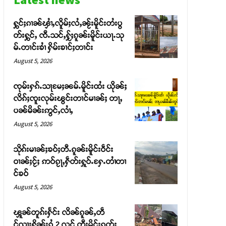
ႁွင်ႈၵၢၼ်ၾၢႆႇလိူမ်ႈလႆႇၼႂ်းမိူင်းတႆးပွ
တ်းႁွင်ႇ ၸီႉသင်ႇႁႂ်ႈၵူၼ်းမိူင်းယႃႉသု
မ်ႉတၢင်းၶၢႆ ႁိမ်းၶၢင်ႈတၢင်း
August 5, 2026
ၸုမ်းႁၵ်ႉသႃမႄႈၼမ်ႉမိူင်းထႆး ယိုၼ်ႈ
လိၵ်ႈၸူးလုမ်းၽွင်းတၢင်မၢၼ်ႈ တႃႇ
ပၼ်မိၼ်းဢွင်ႇလၢႆႇ
August 5, 2026
သိုၵ်းမၢၼ်ႈၶဝ်ႈတီႉၵူၼ်းမိူင်းဝဵင်း
ဝၢၼ်ႈငႂ်ႈ ဢဝ်ၵႂႃႇႁဵတ်းႁူဝ်ႉႁႄႉတၢႆတၢ
င်ၶဝ်
August 5, 2026
ၾူၼ်တူၵ်းႁႅင်း လိၼ်ၵူၼ်ႇတဵ
င်ၺႃးႁိူၼ်းၵွႆ 2 လင် တီႈမိူင်းၵုတ်ႈ