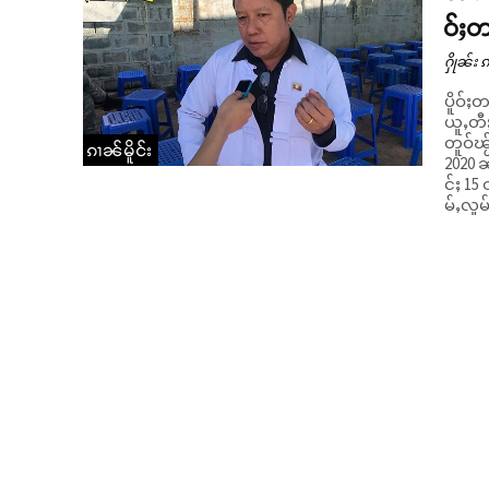
ဝ်ႈတ
ႁိုၼ်း 
ပိူဝ်ႈ
ယူႇတီႈ
တူဝ်ၽႂ
ၵၢၼ်မိူင်း
2020 
င်ႈ 15
မ်ႇလူမ