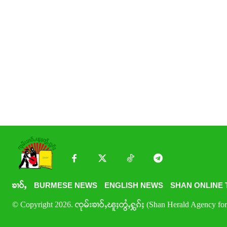
ၶၢဝ်ႇ
BURMESE NEWS
ENGLISH NEWS
SHAN ONLINE 
© Copyright 2026. ၸုမ်းၶၢဝ်ႇၽူႈတွႆႇႁွၵ်ႈ (Shan Herald Agency for 