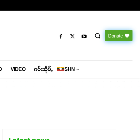
Donate
O
VIDEO
ၵပ်းသိုပ်ႇ
SHN
Latest news