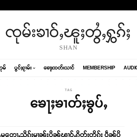
ၸုမ်းၶၢဝ်ႇၽူႈတွႆႇႁွၵ်ႈ
SHAN
တုမ်
ပွင်ႈၵႂၢမ်း
ၶေႃႈထတ်းသၢင်
MEMBERSHIP
AUDI
TAG
ၶေႃႈၶၢတ်ႈၶွပ်ႇ
မတေႃႇသိုၵ်းမၢၼ်ႈပိုၼ်ၽၢဝ်ႇၵိုတ်းတိုၵ်း ပဵၼ်ပိူ