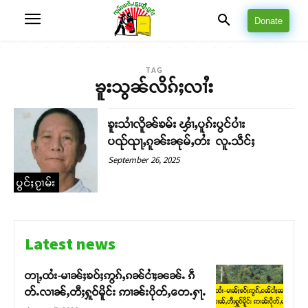
Donate
TAG
ၶူးသွၼ်လိၵ်ႈလၢႆး
ၶူးသၢႆလိူၼ်ၶမ်း ၾၢႆႇပူၵ်းပွင်ပၢႆး
ပၺ်ၺႃႇၵူၼ်းၼုမ်ႇတႆး လူႉသဵင်ႈ
September 26, 2025
ပွင်ႈၵႂၢမ်း
Latest news
တႃႇထႆး-မၢၼ်ႈၶဝ်ႈဢွၵ်ႇၵၼ်ငၢႆႈၼၼ်ႉ ၵဵ
တ်ႉလၢၼ်ႇတီႈႁူဝ်မိူင်း ဢၢၼ်းပိုတ်ႇတေႉႁႃႉ