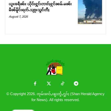
ယူႊၶရဵၼ်ႊ ယိုဝ်းႁူင်းၸၢၵ်ႈႁုင်ၼမ်ႉမၼ်း
မဵၼ်မိူင်းရတ်ႉသျႃႊသွင်တီႈ
August 7, 2026
© Copyright 2026. ၸုမ်းၶၢဝ်ႇၽူႈတွႆႇႁွၵ်ႈ (Shan Herald Agency
for News). All rights reserved.