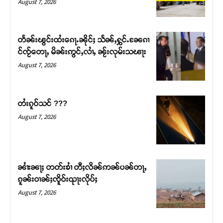
August 7, 2026
တႅၼ်းၽွင်းထႆးၵေႃႉၼိုင်ႈ သႅၼ်ႇႁွင်ႉၼႄၵၢ
င်ၸႂ်တေႃႇ မိၼ်းဢွင်ႇလၢႆႇ ၼႂ်းလုမ်းသၽႃး
August 7, 2026
တႆးၵူဝ်သင် ???
August 7, 2026
Support SHAN
တႃႇႁႂ်ႈသဵင်ၵၢင်ၸႂ်ၵူၼ်းမိူင်း ၵူႈတီႈၵူႈလႅၼ်ပေႃးတေၸွ
ၼၢႆးၼႃႈ တတ်းၶၢႆ တီႈလိၼ်ဢၼ်ပၼ်တႃႇ
တ်ႇ တူဝ်ႈလုမ်ႈၾႃႉၼၼ်ႉ ၶဝ်ႈႁူမ်ႈၵမ်ႉထႅမ် ၸုမ်းၶၢ
ၵူၼ်းဝၢၼ်ႈၸိူဝ်းၺႃးလိုပ်ႈ
ဝ်ႇၽူႈတွႆႇႁွၵ်ႈ လႆႈယူႇၶႃႈဢေႃႈ။
August 7, 2026
Donate Now