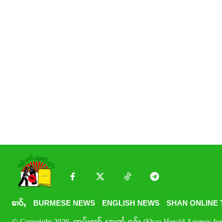
ၶၢဝ်ႇ
BURMESE NEWS
ENGLISH NEWS
SHAN ONLINE 
© Copyright 2026. ၸုမ်းၶၢဝ်ႇၽူႈတွႆႇႁွၵ်ႈ (Shan Herald Agency for 