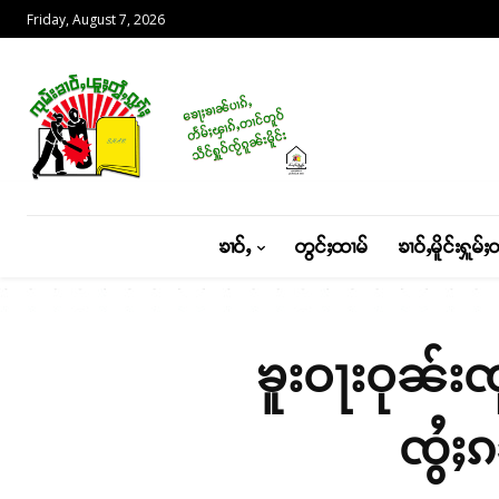
Friday, August 7, 2026
ၶၢဝ်ႇ
တွင်ႈထၢမ်
ၶၢဝ်ႇမိူင်းႁူမ်ႈ
ၶူးဝႃးဝုၼ်းၸ
ၸွႆႈ