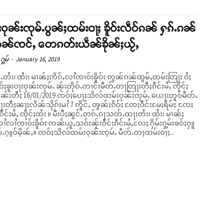
ႃးဝုၼ်းၸုမ်ႉပွၼ်ႈထမ်းဝႃႈ ၶိူဝ်းလဵဝ်ၵၼ် ႁၵ်ႉၵၼ်
ႈၵၼ်ၸင်ႇ တေၵတ်းယဵၼ်ၶိုၼ်ႈယႂ်ႇ
ႁွမ်
-
January 16, 2019
်ႉတႆး၊ ထႆး၊ မၢၼ်ႈဢိၵ်ႇလၢႆၸၢဝ်းၶိူဝ်း ဢွၼ်ၵၼ်ထွမ်ႇထမ်းတြႃး ဝႆႈ
ၶူးဝႃးဝုၼ်းၸုမ်ႉ ၼႂ်းတိုဝ်ႉတၢင်းမဵတ်ႉတႃတြႃးတီႈၵဵင်းမႆႇ ၸိုင်ႈ
တီႈၼႃႈလိၼ်သိုၵ်းမၢႆ 7 ဢိူင်ႇ ၻွၼ်းၵႅဝ်ႈ ၸႄႈဝဵင်းမႄႈရိမ်ႊ ၸႄႈ
ဵင်းမႆႇ ၸိုင်ႈထႆး ။ မီးပီႈၼွင်ႉတၵ်ႉၵႃသတ်ႉထႃးတႆး၊ ထႆး၊ မၢၼ်ႈ
လၢႆၸၢဝ်းၶိူဝ်း ဢၼ်ယူႇသဝ်းၼႂ်းဝဵင်းၵဵင်းမႆႇလႄႈ ႁိမ်းႁွမ်းၶဝ်ႈႁူ
မ်ႈ ၼပ်ႉႁူဝ်မိုၼ်ႇ။ ၸဝ်ႈသိလ်ထမ်းဝုၼ်းၸုမ်ႉ မဵတ်ႉတႃထမ်းဝႃႈ...