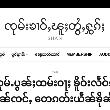
ၸုမ်းၶၢဝ်ႇၽူႈတွႆႇႁွၵ်ႈ
SHAN
တုမ်
ပွင်ႈၵႂၢမ်း
ၶေႃႈထတ်းသၢင်
MEMBERSHIP
AUDI
TAG
ုမ်ႉပွၼ်ႈထမ်းဝႃႈ ၶိူဝ်းလဵ
ၵၼ်ၸင်ႇ တေၵတ်းယဵၼ်ၶိုၼ်