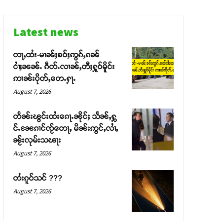
Latest news
တႃႇထႆး-မၢၼ်ႈၶဝ်ႈဢွၵ်ႇၵၼ်
ငၢႆႈၼၼ်ႉ ၵဵတ်ႉလၢၼ်ႇတီႈႁူဝ်မိူင်း
ဢၢၼ်းပိုတ်ႇတေႉႁႃႉ
August 7, 2026
တႅၼ်းၽွင်းထႆးၵေႃႉၼိုင်ႈ သႅၼ်ႇႁွ
င်ႉၼႄၵၢင်ၸႂ်တေႃႇ မိၼ်းဢွင်ႇလၢႆႇ
ၼႂ်းလုမ်းသၽႃး
August 7, 2026
တႆးၵူဝ်သင် ???
August 7, 2026