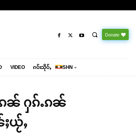
Donate
O
VIDEO
ၵပ်းသိုပ်ႇ
SHN
ဝ်ၵၼ် ႁၵ်ႉၵၼ်
ႈယႂ်ႇ