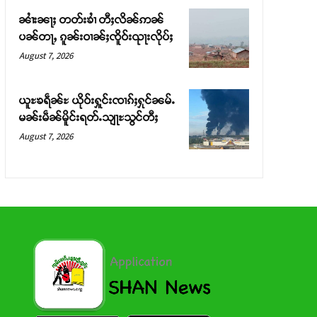
ၼၢႆးၼႃႈ တတ်းၶၢႆ တီႈလိၼ်ဢၼ်
ပၼ်တႃႇ ၵူၼ်းဝၢၼ်ႈၸိူဝ်းၺႃးလိုပ်ႈ
August 7, 2026
ယူႊၶရဵၼ်ႊ ယိုဝ်းႁူင်းၸၢၵ်ႈႁုင်ၼမ်ႉ
မၼ်းမဵၼ်မိူင်းရတ်ႉသျႃႊသွင်တီႈ
August 7, 2026