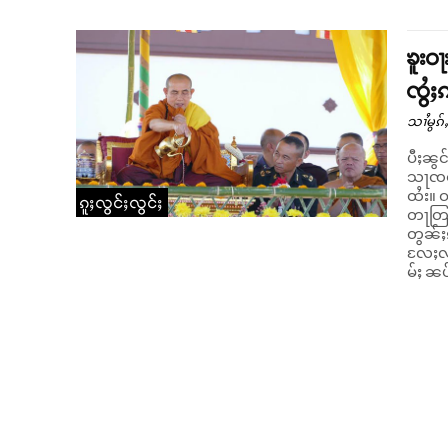
ၶူးဝ
ၸွႆ
သၢႆမွၵ်ႇ
ပီႈၼွင
သႃၸဝ်ႈ
ထႆး။ ဝၼ်းတီႈ 16/01/2019 ၸဝ်ႈပေႃႈသိလ်ထမ်းဝုၼ်းၸုမ်ႉ ယေႃးတူဝ်မဵတ်ႉ
ၵူႈလွင်ႈလွင်ႈ
တႃတြႃး
တွၼ်ႈၵ
လႄႈလၢႆ