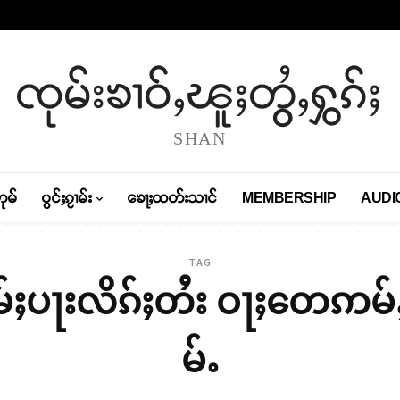
ၸုမ်းၶၢဝ်ႇၽူႈတွႆႇႁွၵ်ႈ
SHAN
တုမ်
ပွင်ႈၵႂၢမ်း
ၶေႃႈထတ်းသၢင်
MEMBERSHIP
AUDI
TAG
်ႇ တႅမ်ႈပႃးလိၵ်ႈတႆး ဝႃႈတေဢမ
မ်ႉ