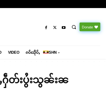
Donate
O
VIDEO
ၵပ်းသိုပ်ႇ
SHN
်ႇႁဵတ်းပွႆးသွၼ်းၼ