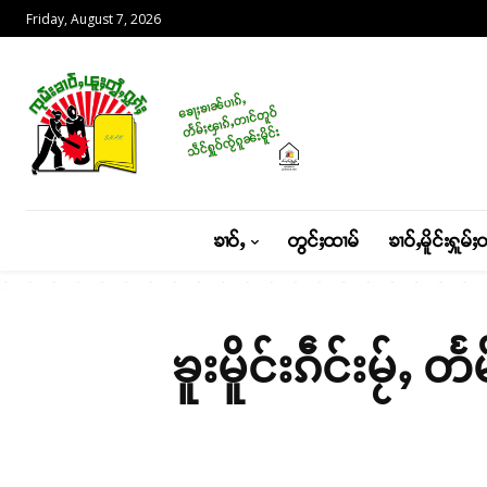
Friday, August 7, 2026
ၶၢဝ်ႇ
တွင်ႈထၢမ်
ၶၢဝ်ႇမိူင်းႁူမ်ႈ
ၶူးမိူင်းၵဵင်းမႂ