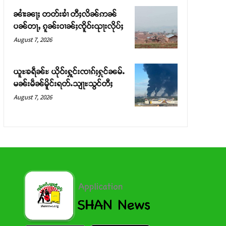
ၼၢႆးၼႃႈ တတ်းၶၢႆ တီႈလိၼ်ဢၼ်
ပၼ်တႃႇ ၵူၼ်းဝၢၼ်ႈၸိူဝ်းၺႃးလိုပ်ႈ
August 7, 2026
ယူႊၶရဵၼ်ႊ ယိုဝ်းႁူင်းၸၢၵ်ႈႁုင်ၼမ်ႉ
မၼ်းမဵၼ်မိူင်းရတ်ႉသျႃႊသွင်တီႈ
August 7, 2026