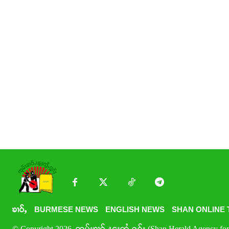
ၶၢဝ်ႇ
BURMESE NEWS
ENGLISH NEWS
SHAN ONLINE 
© Copyright 2026. ၸုမ်းၶၢဝ်ႇၽူႈတွႆႇႁွၵ်ႈ (Shan Herald Agency for 