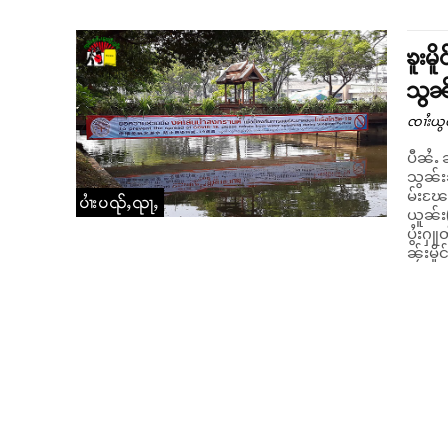
ၶူးမိ
သွၼ
ၸၢႆးယွ
ပီၼႆႉ 
သွၼ်းၼ
မ်းၽႄႈၸပ်းငၢႆ
ပၢႆးပၺ်ႇၺႃႇ
ယူၼ်း(
ပွႆးႁူ
ၼႂ်းမိူ