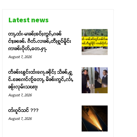
Latest news
တႃႇထႆး-မၢၼ်ႈၶဝ်ႈဢွၵ်ႇၵၼ်
ငၢႆႈၼၼ်ႉ ၵဵတ်ႉလၢၼ်ႇတီႈႁူဝ်မိူင်း
ဢၢၼ်းပိုတ်ႇတေႉႁႃႉ
August 7, 2026
တႅၼ်းၽွင်းထႆးၵေႃႉၼိုင်ႈ သႅၼ်ႇႁွ
င်ႉၼႄၵၢင်ၸႂ်တေႃႇ မိၼ်းဢွင်ႇလၢႆႇ
ၼႂ်းလုမ်းသၽႃး
August 7, 2026
တႆးၵူဝ်သင် ???
August 7, 2026