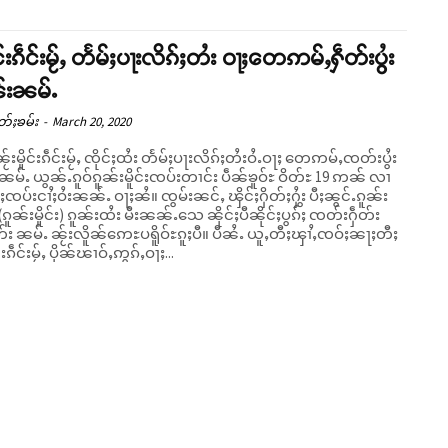
ူင်းၵဵင်းမႂ်ႇ တႅမ်ႈပႃးလိၵ်ႈတႆး ဝႃႈတေဢမ်ႇႁဵတ်းပွႆး
်းၼမ်ႉ
တ်ႈၶမ်း
-
March 20, 2020
ၼႂ်းမိူင်းၵဵင်းမႂ်ႇ ၸိုင်ႈထႆး တႅမ်ႈပႃးလိၵ်ႈတႆးဝႆႉဝႃႈ တေဢမ်ႇၸတ်းပွႆး
မ်ႉ ယွၼ်ႉၵူဝ်ၵူၼ်းမိူင်းၸပ်းတၢင်း ပဵၼ်ၶူဝ်ႊ ဝိတ်ႊ 19 ဢၼ် လၢ
ႈဝႆးၼၼ်ႉ ဝႃႈၼႆ။ ၸွမ်းၼင်ႇ ၾိင်ႈႁိတ်ႈႁွႆး ပီႈၼွင်ႉၵူၼ်း
ၵူၼ်းမိူင်း) ၵူၼ်းထႆး မီးၼၼ်ႉသေ ၼိုင်ႈပီၼိုင်ႈပွၵ်ႈ ၸတ်းႁဵတ်း
တ်း ၼမ်ႉ ၼႂ်းလိူၼ်ဢေႊပရိူဝ်ႊၵူႈပီ။ ပီၼႆႉ ယူႇတီႈၾၢႆႇၸဝ်ႈၼႃႈတီႈ
င်းၵဵင်းမႂ်ႇ ပိုၼ်ၽၢဝ်ႇဢွၵ်ႇဝႃႈ...