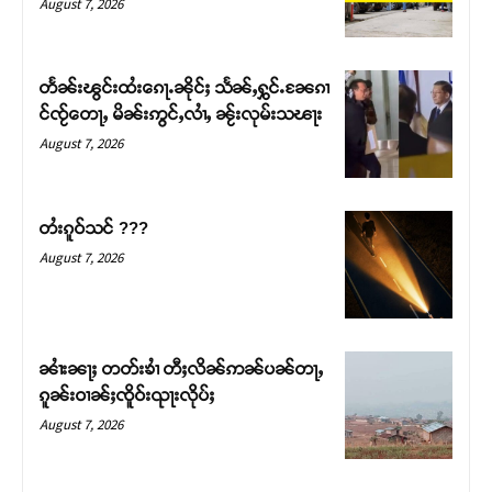
August 7, 2026
တႅၼ်းၽွင်းထႆးၵေႃႉၼိုင်ႈ သႅၼ်ႇႁွင်ႉၼႄၵၢ
င်ၸႂ်တေႃႇ မိၼ်းဢွင်ႇလၢႆႇ ၼႂ်းလုမ်းသၽႃး
August 7, 2026
တႆးၵူဝ်သင် ???
August 7, 2026
Support SHAN
တႃႇႁႂ်ႈသဵင်ၵၢင်ၸႂ်ၵူၼ်းမိူင်း ၵူႈတီႈၵူႈလႅၼ်ပေႃးတေၸွ
ၼၢႆးၼႃႈ တတ်းၶၢႆ တီႈလိၼ်ဢၼ်ပၼ်တႃႇ
တ်ႇ တူဝ်ႈလုမ်ႈၾႃႉၼၼ်ႉ ၶဝ်ႈႁူမ်ႈၵမ်ႉထႅမ် ၸုမ်းၶၢ
ၵူၼ်းဝၢၼ်ႈၸိူဝ်းၺႃးလိုပ်ႈ
ဝ်ႇၽူႈတွႆႇႁွၵ်ႈ လႆႈယူႇၶႃႈဢေႃႈ။
August 7, 2026
Donate Now