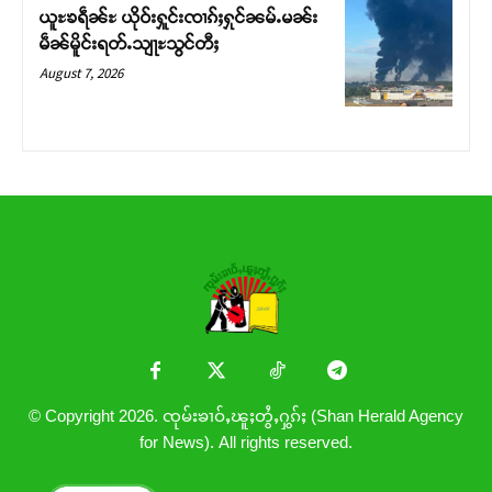
ယူႊၶရဵၼ်ႊ ယိုဝ်းႁူင်းၸၢၵ်ႈႁုင်ၼမ်ႉမၼ်း
မဵၼ်မိူင်းရတ်ႉသျႃႊသွင်တီႈ
August 7, 2026
© Copyright 2026. ၸုမ်းၶၢဝ်ႇၽူႈတွႆႇႁွၵ်ႈ (Shan Herald Agency
for News). All rights reserved.