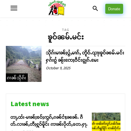
Donate
TAG
ၶူဝ်ၼမ်ႉမင်း
သိုၵ်းမၢၼ်ႈပွႆႇမၢၵ်ႇ တိူဝ်ႉၺႃးၶူဝ်ၼမ်ႉမင်း
ႁၵ်းၵွႆ ၼႂ်းၸႄႈဝဵင်းၵျွၵ်ႉမႄး
October 9, 2025
ၵၢၼ်သိုၵ်း
Latest news
တႃႇထႆး-မၢၼ်ႈၶဝ်ႈဢွၵ်ႇၵၼ်ငၢႆႈၼၼ်ႉ ၵဵ
တ်ႉလၢၼ်ႇတီႈႁူဝ်မိူင်း ဢၢၼ်းပိုတ်ႇတေႉႁႃႉ