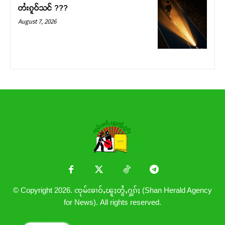
တႆးၵူဝ်သင် ???
August 7, 2026
© Copyright 2026. ၸုမ်းၶၢဝ်ႇၽူႈတွႆႇႁွၵ်ႈ (Shan Herald Agency
for News). All rights reserved.