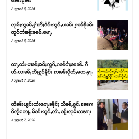
မၼ်းၶိုၼ်း
August 8, 2026
လုၵ်ႈဢွၼ်ႇႁၢႆတီႈဝဵင်းဢွင်ႇပၢၼ်း ႁၼ်ၶိုၼ်း
တူဝ်တၢႆၼႂ်းၼမ်ႉမေႃႇ
August 8, 2026
တႃႇထႆး-မၢၼ်ႈၶဝ်ႈဢွၵ်ႇၵၼ်ငၢႆႈၼၼ်ႉ ၵဵ
တ်ႉလၢၼ်ႇတီႈႁူဝ်မိူင်း ဢၢၼ်းပိုတ်ႇတေႉႁႃႉ
August 7, 2026
Support SHAN
တႃႇႁႂ်ႈသဵင်ၵၢင်ၸႂ်ၵူၼ်းမိူင်း ၵူႈတီႈၵူႈလႅၼ်ပေႃးတေၸွ
တႅၼ်းၽွင်းထႆးၵေႃႉၼိုင်ႈ သႅၼ်ႇႁွင်ႉၼႄၵၢ
တ်ႇ တူဝ်ႈလုမ်ႈၾႃႉၼၼ်ႉ ၶဝ်ႈႁူမ်ႈၵမ်ႉထႅမ် ၸုမ်းၶၢ
င်ၸႂ်တေႃႇ မိၼ်းဢွင်ႇလၢႆႇ ၼႂ်းလုမ်းသၽႃး
ဝ်ႇၽူႈတွႆႇႁွၵ်ႈ လႆႈယူႇၶႃႈဢေႃႈ။
August 7, 2026
Donate Now