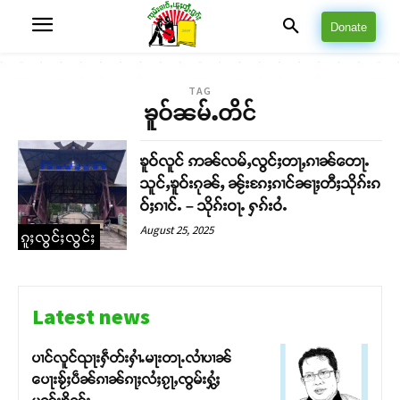
Donate
TAG
ၶူဝ်ၼမ်ႉတိင်
ၶူဝ်လူင် ဢၼ်လမ်ႇလွင်ႈတႃႇၵၢၼ်တေႃႉ
သူင်ႇၶူဝ်းၵုၼ်ႇ ၼႂ်းၵႄႈၵၢင်ၼႃႈတီႈသိုၵ်းၵ
ဝ်ႈၵၢင်ႉ – သိုၵ်းဝႃႉ ႁၵ်းဝႆႉ
August 25, 2025
ၵူႈလွင်ႈလွင်ႈ
Latest news
ပၢင်လူင်ၺႃးႁဵတ်းႁၢႆႉမႃးတႃႉလၢႆပၢၼ် ​​
ပေႃးၶႂ်ႈပဵၼ်ၵၢၼ်ၵႃႈလႆႈၵႂႃႇၸွမ်းႁွႆႈ